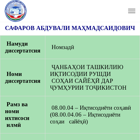
САФАРОВ АБДУВАЛИ МАҲМАДСАИДОВИЧ
Намуди
Номзадӣ
диссертатсия
ҶАНБАҲОИ ТАШКИЛИЮ
Номи
ИҚТИСОДИИ РУШДИ
диссертатсия
СОҲАИ САЙЁҲӢ ДАР
ҶУМҲУРИИ ТОҶИКИСТОН
Рамз ва
08.00.04 – Иқтисодиёти соҳавӣ
номи
(08.00.04.06 – Иқтисодиёти
ихтисоси
соҳаи сайёҳӣ)
илмӣ