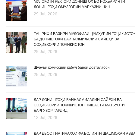
МУЛОҚОТИ РЕКТОРИ ДОНИШГОҲ БО РОҲБАРИЯТИ
ДОНИШГОҲИ ОМӮЗГОРИИ МАРКАЗИИ ЧИН
29 Jul, 2026
ТАШРИФИ ВАЗИРИ МУДОФИАИ ҶУМҲУРИИ ТОҶИКИСТО
БА ДОНИШГОҲИ БАЙНАЛМИЛАЛИИ САЙЁҲӢ ВА
СОҲИБКОРИИ ТОҶИКИСТОН
29 Jul, 2026
Шурӯъи комиссияи қабул барои довталабон
25 Jul, 2026
ДАР ДОНИШГОҲИ БАЙНАЛМИЛАЛИИ САЙЁҲӢ ВА
СОҲИБКОРИИ ТОҶИКИСТОН НИШАСТИ МАТБУОТӢ
БАРГУЗОР ГАРДИД
13 Jul, 2026
ДАР ДБССТ НАТИҶАҲОИ ФАЪОЛИЯТИ ШАШМОҲАИ АВВ