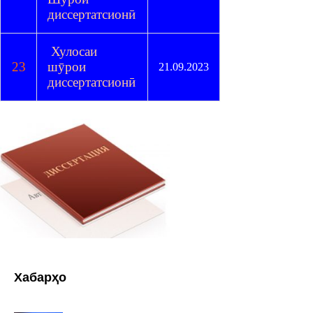
диссертатсионӣ
Хулосаи
23
шӯрои
21.09.2023
диссертатсионӣ
Хабарҳо