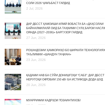
СОЛИ 2026 ҶАМЪБАСТ ГАРДИД
2 Jul, 2026
ДАР ДБССТ ҲАМОИШИ ИЛМӢ ВОБАСТА БА «ДАҲСОЛАИ
БАЙНАЛМИЛАЛӢ ОИД БА ТАҲКИМИ СУЛҲ БАРОИ НАСЛ
ОЯНДА (2027–2036)» БАРГУЗОР ГАРДИД
27 Jun, 2026
РОҲАНДОЗИИ ҲАМКОРИҲО БО ШИРКАТИ ТЕХНОЛОГИЯ
ТАЪЛИМИИ «ШАНДУН ТАҶИАН»
23 Jun, 2026
ҚАДАМИ НАВ БА СӮЙИ ДОНИШГОҲИ “САБЗ”: ДАР ДБССТ
НЕРУГОҲИ ОФТОБИИ 150 кВт БА ИСТИФОДА ДОДА ШУД
20 Jun, 2026
МУАРРИФИИ КАДРҲОИ ТОЗАИНТИХОБ!