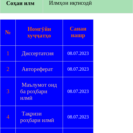
Илмҳои иқтисодӣ
Coҳaи илм
Санаи
Номгӯйи
№
нашр
хуҷҷатҳо
1
Диссертатсия
08.07.2023
2
Автореферат
08.07.2023
Маълумот оид
3
ба роҳбари
08.07.2023
илмӣ
Тақризи
4
08.07.2023
роҳбари илмӣ