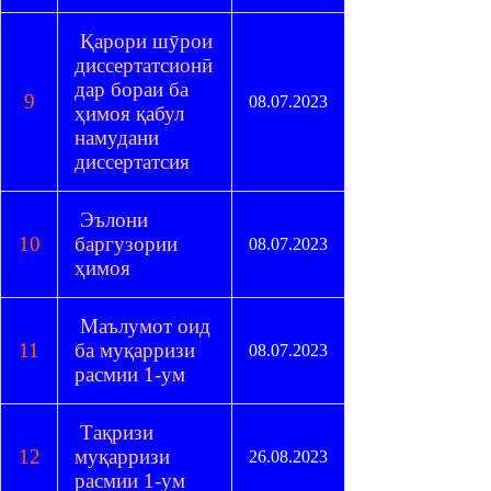
Қарори шӯрои
диссертатсионӣ
дар бораи ба
9
08.07.2023
ҳимоя қабул
намудани
диссертатсия
Эълони
10
баргузории
08.07.2023
ҳимоя
Маълумот оид
11
ба муқарризи
08.07.2023
расмии 1-ум
Тақризи
12
муқарризи
26.08.2023
расмии 1-ум