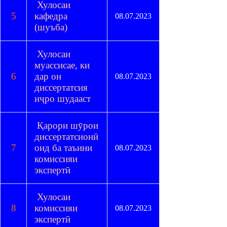
Хулосаи
5
кафедра
08.07.2023
(шуъба)
Хулосаи
муассисае, ки
6
дар он
08.07.2023
диссертатсия
иҷро шудааст
Қарори шӯрои
диссертатсионӣ
7
оид ба таъини
08.07.2023
комиссияи
экспертӣ
Хулосаи
8
комиссияи
08.07.2023
экспертӣ