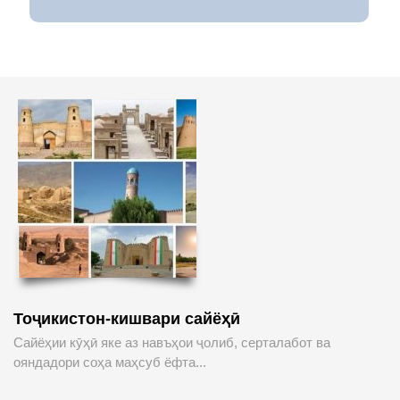
Тоҷикистон-кишвари сайёҳӣ
Сайёҳии кӯҳӣ яке аз навъҳои ҷолиб, серталабот ва
ояндадори соҳа маҳсуб ёфта...