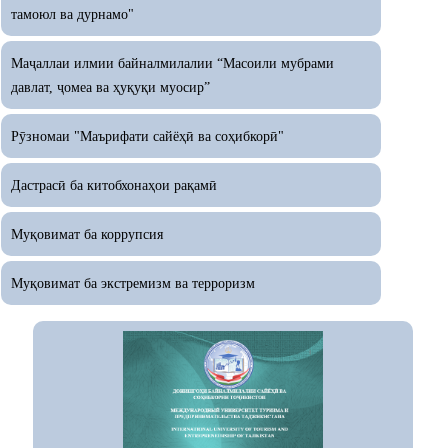
тамоюл ва дурнамо"
Маҷаллаи илмии байналмилалии “Масоили мубрами
давлат, ҷомеа ва ҳуқуқи муосир”
Рӯзномаи "Маърифати сайёҳӣ ва соҳибкорӣ"
Дастрасӣ ба китобхонаҳои рақамӣ
Муқовимат ба коррупсия
Муқовимат ба экстремизм ва терроризм