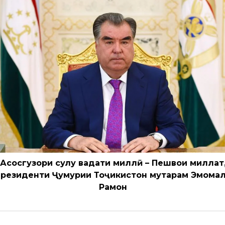
Асосгузори сулҳу ваҳдати миллӣ – Пешвои миллат
резиденти Ҷумҳурии Тоҷикистон муҳтарам Эмома
Раҳмон