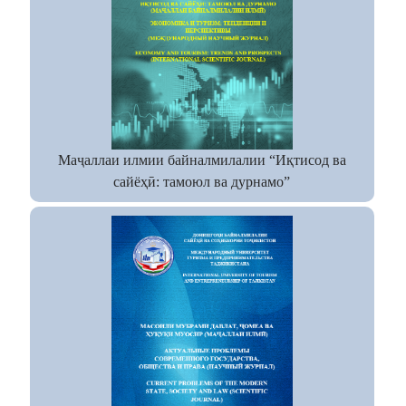
Маҷаллаи илмии байналмилалии “Иқтисод ва
сайёҳӣ: тамоюл ва дурнамо”