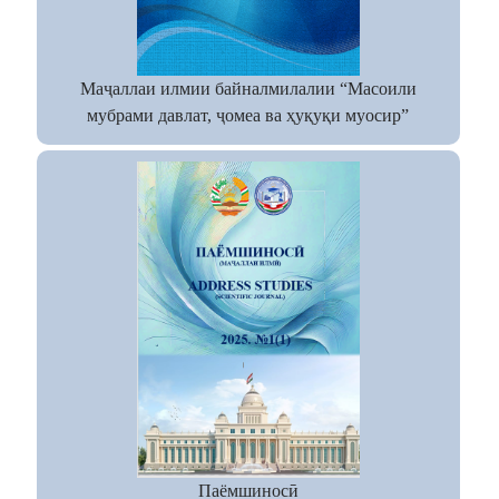
Маҷаллаи илмии байналмилалии “Масоили
мубрами давлат, ҷомеа ва ҳуқуқи муосир”
Паёмшиносӣ