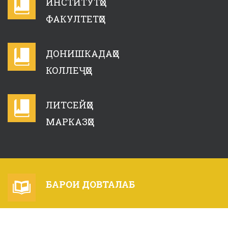
ИНСТИТУТҲО
ФАКУЛТЕТҲО
ДОНИШКАДАҲО
КОЛЛЕҶҲО
ЛИТСЕЙҲО
МАРКАЗҲО
БАРОИ ДОВТАЛАБ