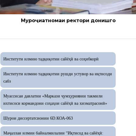
Муроҷиатномаи ректори донишгоҳ
Институти илмию тадқиқотии сайёҳӣ ва соҳибкорӣ
Институти илмию тадқиқотии рушди устувор ва иқтисоди
сабз
Муассисаи давлатии «Маркази ҷумҳуриявии такмили
ихтисоси кормандони соҳаҳои сайёҳӣ ва хизматрасонӣ»
Шурои диссертатсионии 6D.КОА-063
Маҷаллаи илмии байналмилалии “Иқтисод ва сайёҳӣ: