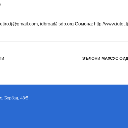
н
tetiro.tj@gmail.com
,
idbroa@isdb.org
Сомона:
http://www.iutet.tj
ТИ
ЭЪЛОНИ МАХСУС ОИД
. Борбад, 48/5