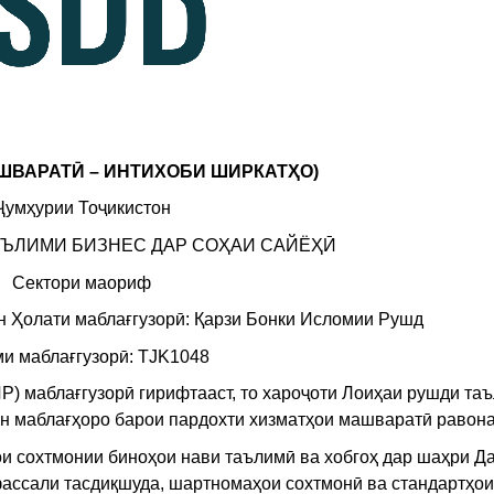
ШВАРАТӢ – ИНТИХОБИ ШИРКАТҲО)
Ҷумҳурии Тоҷикистон
АЪЛИМИ БИЗНЕС ДАР СОҲАИ САЙЁҲӢ
Сектори маориф
 Ҳолати маблағгузорӣ: Қарзи Бонки Исломии Рушд
и маблағгузорӣ: TJK1048
Р) маблағгузорӣ гирифтааст, то хароҷоти Лоиҳаи рушди та
ин маблағҳоро барои пардохти хизматҳои машваратӣ равона
ои сохтмонии биноҳои нави таълимӣ ва хобгоҳ дар шаҳри Д
фассали тасдиқшуда, шартномаҳои сохтмонӣ ва стандартҳо