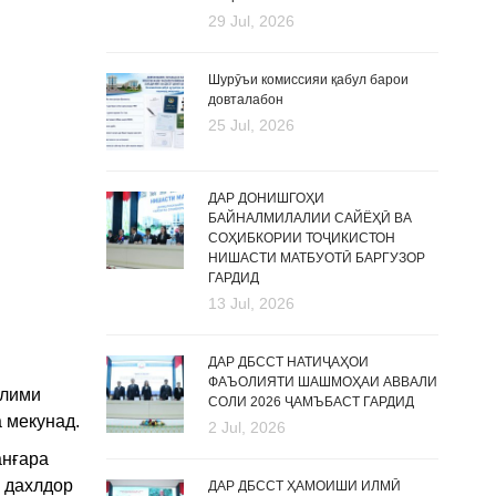
29 Jul, 2026
Шурӯъи комиссияи қабул барои
довталабон
25 Jul, 2026
ДАР ДОНИШГОҲИ
БАЙНАЛМИЛАЛИИ САЙЁҲӢ ВА
СОҲИБКОРИИ ТОҶИКИСТОН
НИШАСТИ МАТБУОТӢ БАРГУЗОР
ГАРДИД
13 Jul, 2026
ДАР ДБССТ НАТИҶАҲОИ
ФАЪОЛИЯТИ ШАШМОҲАИ АВВАЛИ
ълими
СОЛИ 2026 ҶАМЪБАСТ ГАРДИД
 мекунад.
2 Jul, 2026
анғара
и дахлдор
ДАР ДБССТ ҲАМОИШИ ИЛМӢ