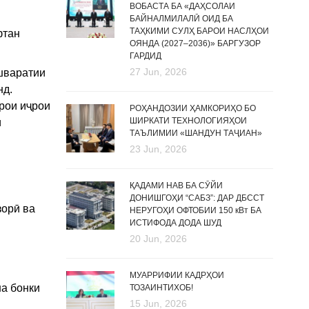
ВОБАСТА БА «ДАҲСОЛАИ
БАЙНАЛМИЛАЛӢ ОИД БА
ТАҲКИМИ СУЛҲ БАРОИ НАСЛҲОИ
фтан
ОЯНДА (2027–2036)» БАРГУЗОР
ГАРДИД
27 Jun, 2026
ашваратии
нд.
рои иҷрои
РОҲАНДОЗИИ ҲАМКОРИҲО БО
ШИРКАТИ ТЕХНОЛОГИЯҲОИ
и
ТАЪЛИМИИ «ШАНДУН ТАҶИАН»
23 Jun, 2026
ҚАДАМИ НАВ БА СӮЙИ
ДОНИШГОҲИ “САБЗ”: ДАР ДБССТ
зорӣ ва
НЕРУГОҲИ ОФТОБИИ 150 кВт БА
ИСТИФОДА ДОДА ШУД
20 Jun, 2026
МУАРРИФИИ КАДРҲОИ
на бонки
ТОЗАИНТИХОБ!
15 Jun, 2026