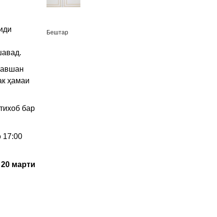
иди
Бештар
шавад.
равшан
ак ҳамаи
тихоб бар
 17:00
 20 марти