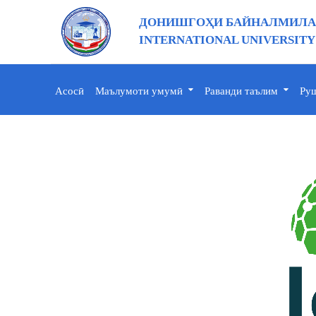
ДОНИШГОҲИ БАЙНАЛМИЛАЛ
INTERNATIONAL UNIVERSITY
Асосӣ
Маълумоти умумӣ
Раванди таълим
Руш