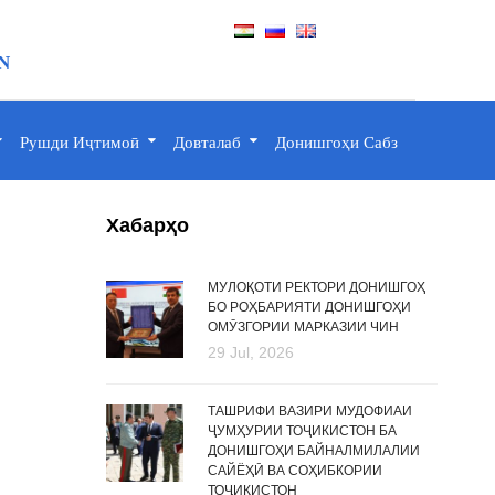
N
Рушди Иҷтимоӣ
Довталаб
Донишгоҳи Сабз
Хабарҳо
МУЛОҚОТИ РЕКТОРИ ДОНИШГОҲ
БО РОҲБАРИЯТИ ДОНИШГОҲИ
ОМӮЗГОРИИ МАРКАЗИИ ЧИН
29 Jul, 2026
ТАШРИФИ ВАЗИРИ МУДОФИАИ
ҶУМҲУРИИ ТОҶИКИСТОН БА
ДОНИШГОҲИ БАЙНАЛМИЛАЛИИ
САЙЁҲӢ ВА СОҲИБКОРИИ
ТОҶИКИСТОН