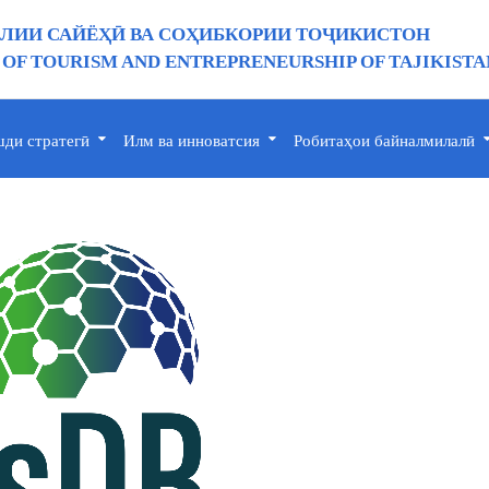
ИИ САЙЁҲӢ ВА СОҲИБКОРИИ ТОҶИКИСТОН
 OF TOURISM AND ENTREPRENEURSHIP OF TAJIKISTA
ди стратегӣ
Илм ва инноватсия
Робитаҳои байналмилалӣ