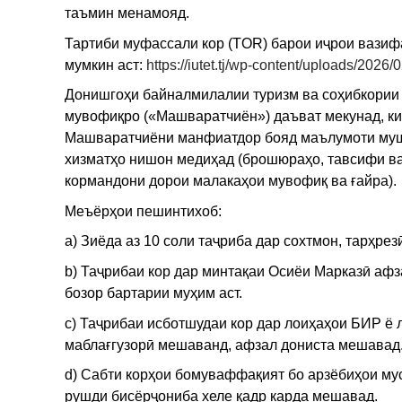
таъмин менамояд.
Тартиби муфассали кор (TOR) барои иҷрои вазифа
мумкин аст:
https://iutet.tj/wp-content/uploads/20
Донишгоҳи байналмилалии туризм ва соҳибкории 
мувофиқро («Машваратчиён») даъват мекунад, ки
Машваратчиёни манфиатдор бояд маълумоти муша
хизматҳо нишон медиҳад (брошюраҳо, тавсифи ва
кормандони дорои малакаҳои мувофиқ ва ғайра).
Меъёрҳои пешинтихоб:
a) Зиёда аз 10 соли таҷриба дар сохтмон, тарҳре
b) Таҷрибаи кор дар минтақаи Осиёи Марказӣ афз
бозор бартарии муҳим аст.
c) Таҷрибаи исботшудаи кор дар лоиҳаҳои БИР ё 
маблағгузорӣ мешаванд, афзал дониста мешавад
d) Сабти корҳои бомуваффақият бо арзёбиҳои мус
рушди бисёрҷониба хеле қадр карда мешавад.