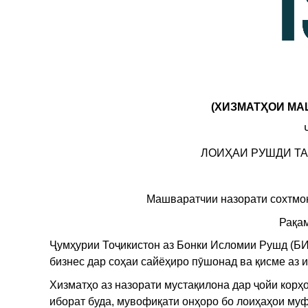
(ХИЗМАТҲОИ МА
ЛОИҲАИ РУШДИ Т
Машваратчии назорати сохтмон
Рақам
Ҷумҳурии Тоҷикистон аз Бонки Исломии Рушд (БИ
бизнес дар соҳаи сайёҳиро пӯшонад ва қисме аз 
Хизматҳо аз назорати мустақилона дар ҷойи корҳ
иборат буда, мувофиқати онҳоро бо лоиҳаҳои му