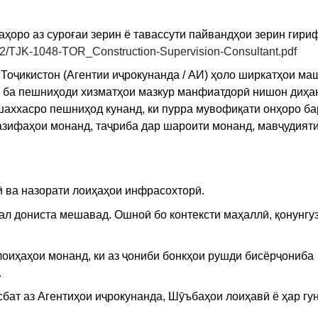
ҳоро аз суроғаи зерин ё тавассути пайвандҳои зерин гири
26/02/TJK-1048-TOR_Construction-Supervision-Consultant.pdf
Тоҷикистон (Агентии иҷрокунанда / АИ) ҳоло ширкатҳои м
 ба пешниҳоди хизматҳои мазкур манфиатдорӣ нишон диҳа
ххасро пешниҳод кунанд, ки пурра мувофиқати онҳоро ба
зифаҳои монанд, таҷриба дар шароити монанд, мавҷудият
зӣ ва назорати лоиҳаҳои инфрасохторӣ.
ал дониста мешавад. Ошноӣ бо контексти маҳаллӣ, қонунгу
лоиҳаҳои монанд, ки аз ҷониби бонкҳои рушди бисёрҷониба
.
бат аз Агентиҳои иҷрокунанда, Шӯъбаҳои лоиҳавӣ ё ҳар гу