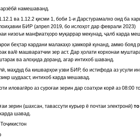
 арзёбӣ намешаванд.
2.1 ва 1.12.2 қисми 1, боби 1-и Дарстурамалхо оид ба хар
лоиҳавии БИР (апрел 2019, бо ислоҳот дар феврали 2023)
ораи низоъи манфиатҳоро муқаррар мекунад, ҷалб карда ме
рои беҳтар кардани малакаҳо ҳамкорӣ кунанд, аммо бояд 
ак ва/ё машваратчии зер аст. Дар ҳолати корхонаи муштар
арак ва алоҳида доранд, агар интихоб шаванд.
, маҳдуд ба кишварҳои узви БИР, бо истифода аз усули ин
зикр шудааст, интихоб карда мешавад.
иловагӣро аз суроғаи зерин дар соатҳои корӣ аз 08:00 то
аи зерин (шахсан, тавассути курьер ё почтаи электронӣ)
то
карда шавад.
 Тоҷикистон
р