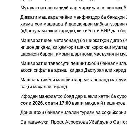
Мутахассисони калидӣ дар марҳилаи пешинтихоб
Диққати машваратчиёни манфиатдор ба бандҳои 1.1
хизматҳои машваратӣ дар доираи маблағгузории 
(«Дастурамалхои харид»), ки сиёсати БИР дар б
Машваратчиён метавонанд бо ширкатҳои дигар ба
нишон диҳанд, ки ҳамкорӣ шакли корхонаи муштар
шарикон барои тамоми шартнома масъулияти мушт
Машваратчӣ тавассути пешинтихоби байналмилалӣ
асоси сифат ва арзиш, ки дар Дастурамали харид 
Машваратчиёни манфиатдор метавонанд маълумоти 
вақти маҳаллӣ гиранд.
Ифодаи манфиатҳо бояд дар шакли хаттӣ ба суроғ
соли 2026, соати 17:00
вақти маҳаллӣ пешниҳод 
Донишгоҳи байналмилалии туризм ва соҳибкории
Ба таваҷҷуҳи: Проф. Асрорзода Убайдулло Сатто