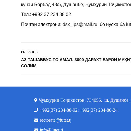
кӯчаи Борбад 48/5, Душанбе, Ҷумҳурии Тоҷикисто
Тел.: +992 37 234 88 02
Почтаи электронӣ:
dsx_ips@mail.ru
, бо нусха ба
iu
PREVIOUS
АЗ ТАШАББУС ТО АМАЛ: 3000 ДАРАХТ БАРОИ МУҲИ
СОЛИМ
Ҷумҳурии Тоҷикистон, 734055, ш. Душанбе, х
+992(37) 234-88-02; +992(37) 234-88-24
rectorate@iutet.tj
info@iutet.tj