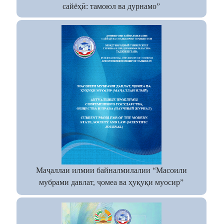
сайёҳӣ: тамоюл ва дурнамо”
Маҷаллаи илмии байналмилалии “Масоили
мубрами давлат, ҷомеа ва ҳуқуқи муосир”