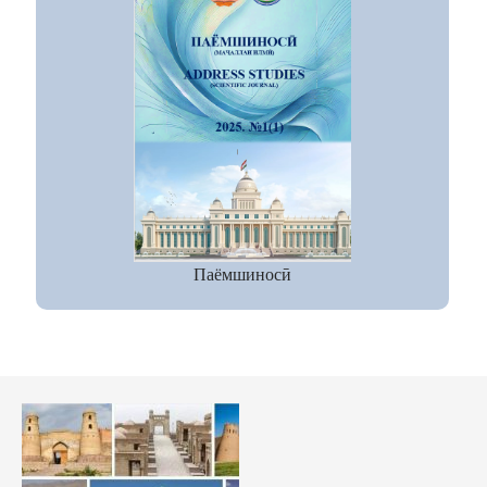
Паёмшиносӣ