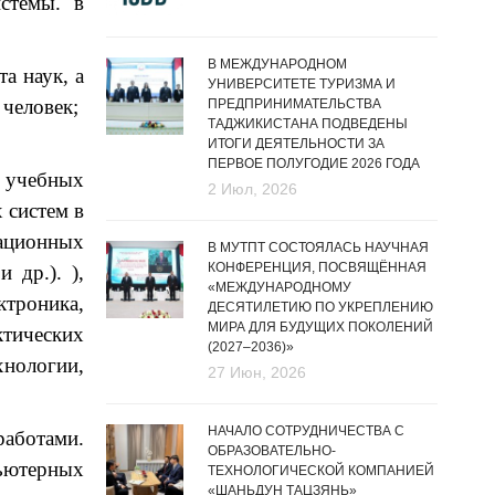
стемы. в
В МЕЖДУНАРОДНОМ
а наук, а
УНИВЕРСИТЕТЕ ТУРИЗМА И
 человек;
ПРЕДПРИНИМАТЕЛЬСТВА
ТАДЖИКИСТАНА ПОДВЕДЕНЫ
ИТОГИ ДЕЯТЕЛЬНОСТИ ЗА
ПЕРВОЕ ПОЛУГОДИЕ 2026 ГОДА
0 учебных
2 Июл, 2026
 систем в
ационных
В МУТПТ СОСТОЯЛАСЬ НАУЧНАЯ
КОНФЕРЕНЦИЯ, ПОСВЯЩЁННАЯ
 др.). ),
«МЕЖДУНАРОДНОМУ
троника,
ДЕСЯТИЛЕТИЮ ПО УКРЕПЛЕНИЮ
МИРА ДЛЯ БУДУЩИХ ПОКОЛЕНИЙ
тических
(2027–2036)»
нологии,
27 Июн, 2026
НАЧАЛО СОТРУДНИЧЕСТВА С
работами.
ОБРАЗОВАТЕЛЬНО-
ьютерных
ТЕХНОЛОГИЧЕСКОЙ КОМПАНИЕЙ
«ШАНЬДУН ТАЦЗЯНЬ»