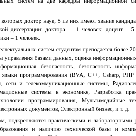
льных систем на две кафедры информационной си
которых доктор наук, 5 из них имеют звание кандидат
ской диссертации: доктора — 1 человек; доцент – 5
ики – 1 человек.
еллектуальных систем студентам преподается более 2
ы управления базами данных, оценка информационных
нформационная безопасность, безопасность информ
, языки программирования (BVA, C++, Csharp, PHP и
 сети и телекоммуникационные системы, Радиоэлек
ационные системы в экономике, Разработка прак
хнологии программирования, Мультимедийные тех
ктронных документов, Электронный бизнес, и т. д.
ом, подкрепляются практическими и лабораторными 
образования и наличию технической базы и комп