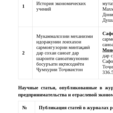
История экономических
мута
1
учений
Махм
Дони
Душа
Сафо
Мукаммалсозии механизми
сарм
идоракунии лоихахои
сано
сармоягузории минтақавӣ
Мон
2
дар сохаи саноат дар
дар 
шароити саноатикунонии
Сафо
босуръати иқтисодиёти
Тоҷи
Ҷумхурии Тоҷикистон
336.
Научные статьи, опубликованные в жу
предпринимательства и отраслевой эконом
№
Публикация статей в журналах 