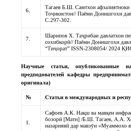
Тагаев Б.Ш. Самтхои афзалиятноки
6.
Тоҷикистон// Паёми Донишгохи давл
С.297-302.
Шарипов Х. Таҷрибаи давлатхои пе
7.
сохибкорӣ// Паёми Донишгохи дав
“Тиҷорат” ISSN-2308054/ 2024 ҚИ
Научные статьи, опубликованные н
предподователей кафедры предпринимат
оригинала)
№
Статьи в международных и респ
Сафоев А.К. Нақш ва мавқеи инфра
бозорӣ [Матн] /Б.Ш. Тагаев, А.А. 
1.
назариявӣ дар мавзӯи «Муаммохо 