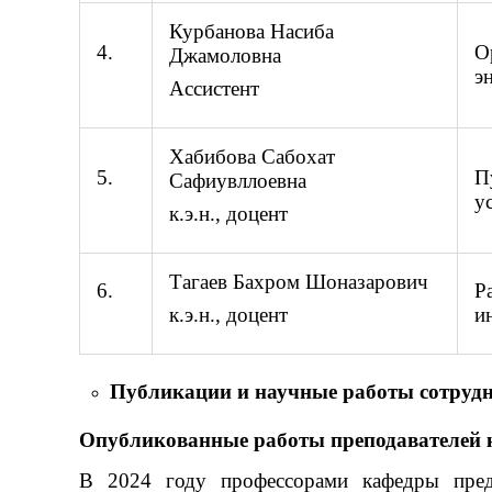
Курбанова Насиба
4.
О
Джамоловна
э
Ассистент
Хабибова Сабохат
5.
П
Сафиувллоевна
у
к.э.н., доцент
Тагаев Бахром Шоназарович
6.
Р
и
к.э.н., доцент
Публикации и научные работы сотруд
Опубликованные работы преподавателей к
В 2024 году профессорами кафедры предп