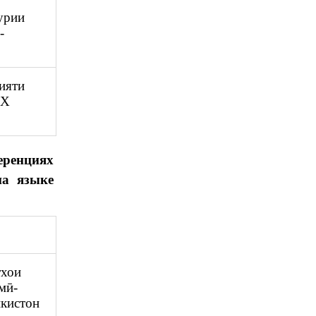
урии
-
ияти
МХ
ренциях
на языке
тхои
мӣ-
икистон