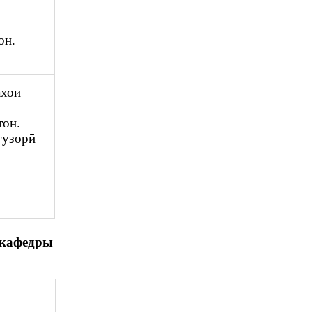
он.
ахои
тон.
гузорӣ
 кафедры