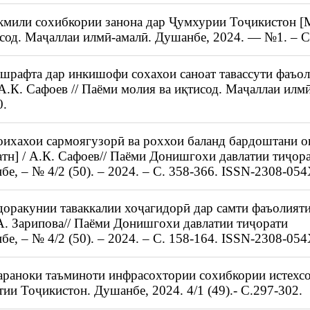
кмили сохибкории занона дар Ҷумхурии Тоҷикистон [М
исод. Маҷаллаи илмӣ-амалӣ. Душанбе, 2024. — №1. – С.
ешрафта дар инкишофи сохахои саноат тавассути фаъо
А.К. Сафоев // Паёми молия ва иқтисод. Маҷаллаи илмӣ
0.
оихахои сармоягузорӣ ва роххои баланд бардоштани о
тн] / А.К. Сафоев// Паёми Донишгохи давлатии тиҷор
е, – № 4/2 (50). – 2024. – С. 358-366. ISSN-2308-05
оракунии таваккалии хоҷагидорӣ дар самти фаъолият
.А. Зарипова// Паёми Донишгохи давлатии тиҷорати
е, – № 4/2 (50). – 2024. – С. 158-164. ISSN-2308-05
араноки таъминоти инфрасохтории сохибкории истехсо
и Тоҷикистон. Душанбе, 2024. 4/1 (49).- С.297-302.