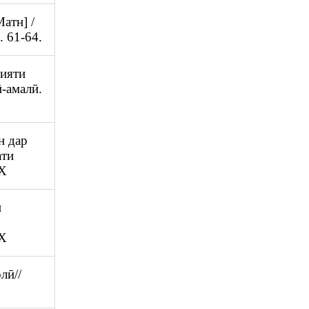
атн] /
 61-64.
лияти
-амалӣ.
н дар
ати
4X
и
4X
лӣ//