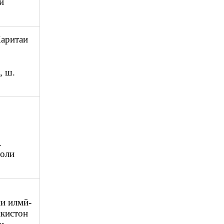
и
Харитаи
, ш.
.
.
соли
ии илмӣ-
икистон