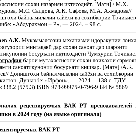
хассисони сохаи назарияи иқтисодиёт. [Матн] / М.Х.
удова, М.С. Саидова, А.К. Сафоев, М.А. Ахмадова//
шгохи байналмилалии сайёхӣ ва сохибкории Тоҷикист
нбе: «Абдурахмон – Р», — 2024. – 98 с.
ев А.К.
Мукаммалсозии механизми идоракунии лоих
оягузории минтақавӣ дар сохаи саноат дар шароити
атикунонии босуръати иқтисодиёти Ҷумхурии Тоҷикис
ография
барои мутахассисони сохаи лоихахои сармоя
самти саноатикунонии босуръати кишвар. [Матн] /А.К.
ев// Донишгохи байналмилалии сайёхӣ ва сохибкории
кистон. Душанбе: «Ирфон», — 2024. – 138 с. ТДУ:
5:338.2 (575.3) ISBN 978-99975-0-796-9 БИ № 5869
рналах рецензируемых ВАК РТ преподавателей
ики в 2024 году (на языке оригинала)
рецензируемых ВАК РТ