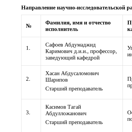
Направление научно-исследовательской р
Фамилия, имя и отчество
П
№
исполнитель
к
Сафоев Абдумаджид
1.
У
Каримович д.и.и., профессор,
и
заведующий кафедрой
Хасан Абдусаломович
2.
П
Шарипов
п
Старший преподаватель
Касимов Тагай
3.
О
Абдулложанович
п
Старший преподаватель