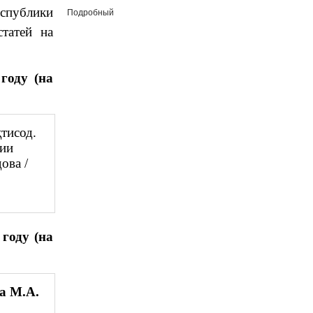
еспублики
Подробный
татей на
году (на
тисод.
рии
ова /
году (на
а М.А.