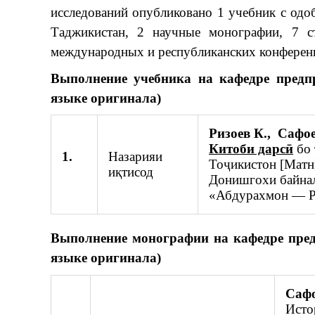
исследований опубликовано 1 учебник с одо
Таджикистан, 2 научные монографии, 7 с
международных и республиканских конференц
Выполнение учебника на кафедре предпр
языке оригинала)
Ризоев К.,
Сафое
Китоби дарсӣ
бо 
1.
Назарияи
Тоҷикистон [Матн]
иқтисод
Донишгохи байнал
«Абдурахмон — Р».
Выполнение
монографии на кафедре пред
языке оригинала)
Сафо
Исто