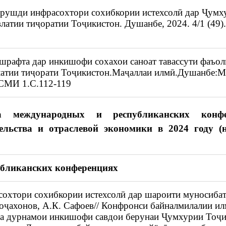
 рушди инфрасохтори сохибкории истехсолӣ дар Ҷумх
атии тиҷоратии Тоҷикистон. Душанбе, 2024. 4/1 (49).
шрафта дар инкишофи сохахои саноат тавассути фаъол
латии тиҷорати Тоҷикистон.Маҷаллаи илмӣ.Душанбе:
СМИ 1.С.112-119
а международных и республиканских конфе
ельства и отраслевой экономики в 2024 году (
убликанских конференциях
сохтори сохибкории истехсолӣ дар шароити муносиба
Хоҷахонов, А.К. Сафоев// Конфронси байналмилалии ил
ва дурнамои инкишофи савдои берунаи Ҷумхурии Тоҷ