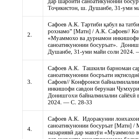
дар шароити саноатикунонии босур
Тоҷикистон, ш. Душанбе, 31-уми м
Сафоев А.К. Тартиби қабул ва татб
рохнамо” [Матн] / А.К. Сафоев// К
2.
«Муаммохо ва дурнамои инкишофи 
саноатикунонии босуръат». Донишг
Душанбе, 31-уми майи соли 2024. 
Сафоев А.К. Ташкили барномаи сар
саноатикунонии босръати иқтисодиё
3.
Сафоев// Конфронси байналмилалии
инкишофи савдои берунаи Ҷумхури
Донишгохи байналмилалии сайёхӣ в
2024. — С. 28-33
Сафоев А.К. Идоракунии лоихахои 
саноатикунонии босуръат [Матн] / 
4.
назариявӣ дар мавзӯи «Муаммохо 