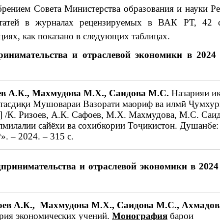
брением Совета Министерства образования и науки Р
татей в журналах рецензируемых в ВАК РТ, 42 с
иях, как показано в следующих таблицах.
инимательства и отраслевой экономики в 2024 
в А.К., Махмудова М.Х., Саидова М.С.
Назарияи иқ
тасдиқи Мушовараи Вазорати маориф ва илмӣ Ҷумху
 /К. Ризоев, А.К. Сафоев, М.Х. Махмудова, М.С. Саид
милалии сайёхӣ ва сохибкории Тоҷикистон. Душанбе:
 – 2024. – 315 с.
принимательства и отраслевой экономики в 2024 
ев А.К., Махмудова М.Х., Саидова М.С., Ахмадов
рия экономических учений.
Монография
барои