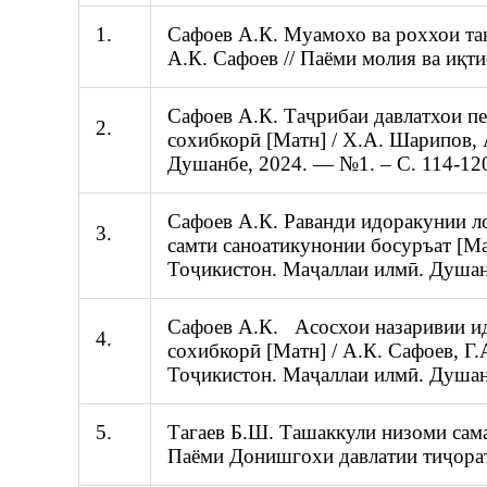
1.
Сафоев А.К. Муамохо ва роххои та
А.К. Сафоев // Паёми молия ва иқт
Сафоев А.К. Таҷрибаи давлатхои п
2.
сохибкорӣ [Матн] / Х.А. Шарипов, 
Душанбе, 2024. — №1. – С. 114-12
Сафоев А.К. Раванди идоракунии л
3.
самти саноатикунонии босуръат [Ма
Тоҷикистон. Маҷаллаи илмӣ. Душанб
Сафоев А.К. Асосхои назаривии ид
4.
сохибкорӣ [Матн] / А.К. Сафоев, Г
Тоҷикистон. Маҷаллаи илмӣ. Душанб
5.
Тагаев Б.Ш. Ташаккули низоми сам
Паёми Донишгохи давлатии тиҷорати