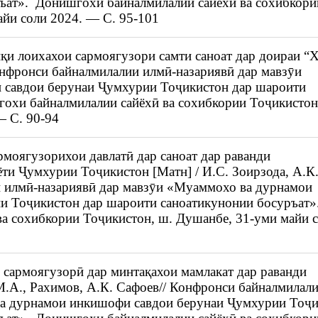
ъат». Донишгохи байналмилалии сайёхӣ ва сохибкори
айи соли 2024. — С. 95-101
иқи лоихахои сармоягузори самти саноат дар доираи “
онфронси байналмилалии илмӣ-назариявӣ дар мавзӯи
савдои берунаи Ҷумхурии Тоҷикистон дар шароити
охи байналмилалии сайёхӣ ва сохибкории Тоҷикистон
— С. 90-94
моягузорихои давлатӣ дар саноат дар раванди
ти Ҷумхурии Тоҷикистон [Матн] / И.С. Зоирзода, А.К
 илмӣ-назариявӣ дар мавзӯи «Муаммохо ва дурнамои
и Тоҷикистон дар шароити саноатикунонии босуръат»
а сохибкории Тоҷикистон, ш. Душанбе, 31-уми майи 
сармоягузорӣ дар минтақахои мамлакат дар раванди
М.А., Рахимов, А.К. Сафоев// Конфронси байналмилал
ва дурнамои инкишофи савдои берунаи Ҷумхурии Тоҷ