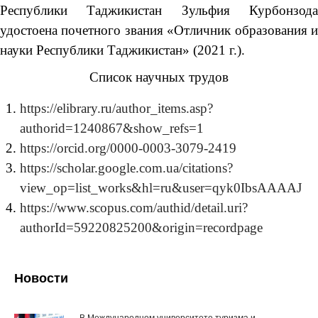
Республики Таджикистан Зульфия Курбонзода
удостоена почетного звания «Отличник образования и
науки Республики Таджикистан» (2021 г.).
Список научных трудов
https://elibrary.ru/author_items.asp?
authorid=1240867&show_refs=1
https://orcid.org/0000-0003-3079-2419
https://scholar.google.com.ua/citations?
view_op=list_works&hl=ru&user=qyk0IbsAAAAJ
https://www.scopus.com/authid/detail.uri?
authorId=59220825200&origin=recordpage
Новости
В Международном университете туризма и