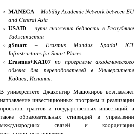
MANECA
–
Mobility Academic Network between E
and Central Asia
USAID
–
пути снижения бедности в Республик
Таджикистан
gSmart
–
Erasmus
Mundu
s
Spatial IC
Infrastructures for Smart Places
Erasmus+KA107
по программе академическог
обмена для переподователей в Университете
Кадиса, Испания
.
В университете Джахонгир Машокиров возглавляет
направление инвестиционных программ и реализации
проектов, грантов и государственных инвестиций, а
также образовательных стипендий в управлении
международных связей и координации
международных проектов.