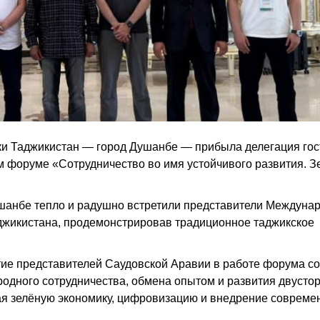
ики Таджикистан — город Душанбе — прибыла делегация гос
 форуме «Сотрудничество во имя устойчивого развития. З
шанбе тепло и радушно встретили представители Междуна
джикистана, продемонстрировав традиционное таджикское
стие представителей Саудовской Аравии в работе форума с
одного сотрудничества, обмена опытом и развития двусто
ая зелёную экономику, цифровизацию и внедрение совреме