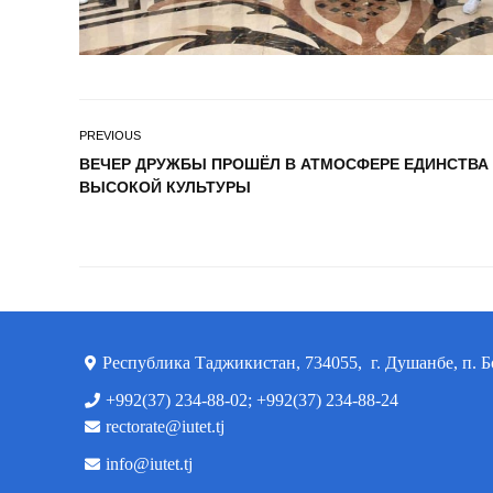
PREVIOUS
ВЕЧЕР ДРУЖБЫ ПРОШЁЛ В АТМОСФЕРЕ ЕДИНСТВА
ВЫСОКОЙ КУЛЬТУРЫ
Республика Таджикистан, 734055, г. Душанбе, п. Б
+992(37) 234-88-02; +992(37) 234-88-24
rectorate@iutet.tj
info@iutet.tj