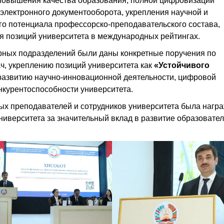
повышения качества образования, полной цифровизации
электронного документооборота, укрепления научной и
о потенциала профессорско-преподавательского состава,
я позиций университета в международных рейтингах.
урных подразделений были даны конкретные поручения по
, укреплению позиций университета как
«Устойчивого
 развитию научно-инновационной деятельности, цифровой
курентоспособности университета.
ых преподавателей и сотрудников университета была нагр
иверситета за значительный вклад в развитие образовател