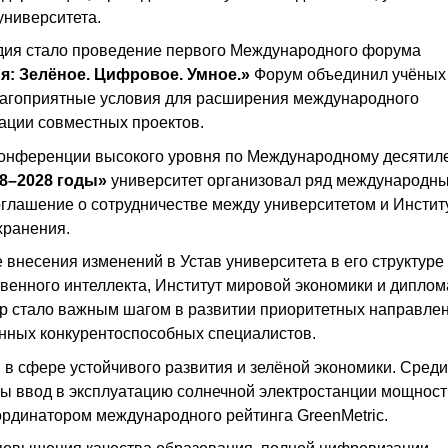
университета.
дия стало проведение первого Международного форума
я: Зелёное. Цифровое. Умное.»
Форум объединил учёных
 благоприятные условия для расширения международного
зации совместных проектов.
 конференции высокого уровня по Международному десятил
18–2028 годы»
университет организовал ряд международн
оглашение о сотрудничестве между университетом и Инсти
хранения.
е внесения изменений в Устав университета в его структуре
венного интеллекта, Институт мировой экономики и диплом
ур стало важным шагом в развитии приоритетных направле
нных конкурентоспособных специалистов.
 в сфере устойчивого развития и зелёной экономики. Среди
ы ввод в эксплуатацию солнечной электростанции мощнос
ординатором международного рейтинга GreenMetric.