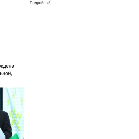
Подробный
аждена
ьной,