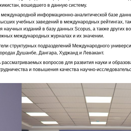
жикистан, вошедшего в данную систему.
 о международной информационно-аналитической базе данн
высших учебных заведений в международных рейтингах, так
ия научных изданий в базу данных Scopus, а также других в
тижных международных журналах и их значении.
тели структурных подразделений Международного универси
ородах Душанбе, Дангара, Худжанд и Левакант.
ь рассматриваемых вопросов для развития науки и образо
трудничества и повышения качества научно-исследователь