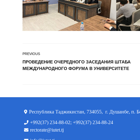
PREVIOUS
ПРОВЕДЕНИЕ ОЧЕРЕДНОГО ЗАСЕДАНИЯ ШТАБА
МЕЖДУНАРОДНОГО ФОРУМА В УНИВЕРСИТЕТЕ
Республика Таджикистан, 734055, г. Душанбе, п. Б
+992(37) 234-88-02; +992(37) 234-88-24
rectorate@iutet.tj