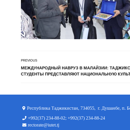
PREVIOUS
МЕЖДУНАРОДНЫЙ НАВРУЗ В МАЛАЙЗИИ: ТАДЖИК
СТУДЕНТЫ ПРЕДСТАВЛЯЮТ НАЦИОНАЛЬНУЮ КУЛЬ
Республика Таджикистан, 734055, г. Душанбе, п. Б
+992(37) 234-88-02; +992(37) 234-88-24
rectorate@iutet.tj