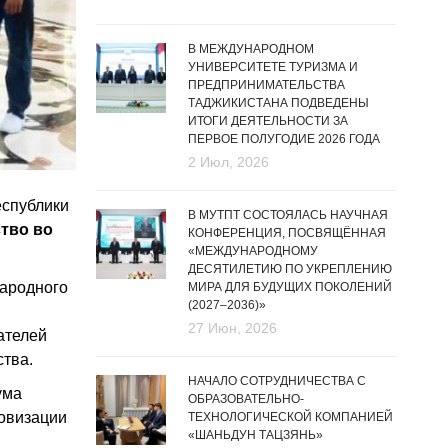
В МЕЖДУНАРОДНОМ
УНИВЕРСИТЕТЕ ТУРИЗМА И
ПРЕДПРИНИМАТЕЛЬСТВА
ТАДЖИКИСТАНА ПОДВЕДЕНЫ
ИТОГИ ДЕЯТЕЛЬНОСТИ ЗА
ПЕРВОЕ ПОЛУГОДИЕ 2026 ГОДА
2 Июл, 2026
еспублики
В МУТПТ СОСТОЯЛАСЬ НАУЧНАЯ
тво во
КОНФЕРЕНЦИЯ, ПОСВЯЩЁННАЯ
«МЕЖДУНАРОДНОМУ
ДЕСЯТИЛЕТИЮ ПО УКРЕПЛЕНИЮ
народного
МИРА ДЛЯ БУДУЩИХ ПОКОЛЕНИЙ
(2027–2036)»
27 Июн, 2026
ателей
тва.
НАЧАЛО СОТРУДНИЧЕСТВА С
ума
ОБРАЗОВАТЕЛЬНО-
ровизации
ТЕХНОЛОГИЧЕСКОЙ КОМПАНИЕЙ
«ШАНЬДУН ТАЦЗЯНЬ»