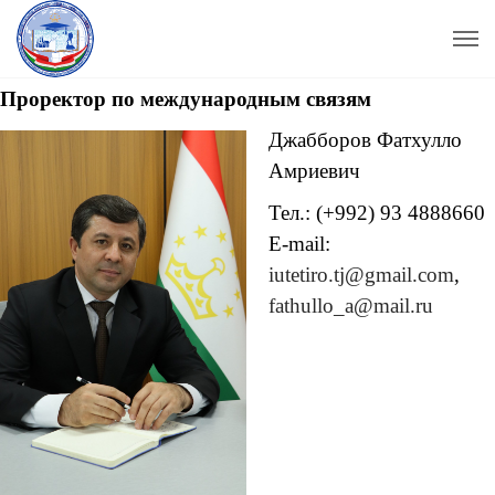
Проректор по международным с
вязям
Джабборов Фатхулло
Амриевич
Тел.: (+992) 93 4888660
E-mail:
iutetiro.tj@gmail.com
,
fathullo_a@mail.ru