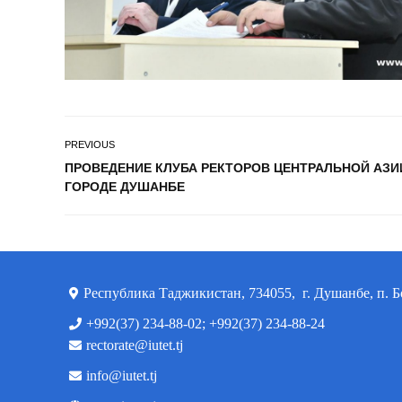
PREVIOUS
ПРОВЕДЕНИЕ КЛУБА РЕКТОРОВ ЦЕНТРАЛЬНОЙ АЗИ
ГОРОДЕ ДУШАНБЕ
Республика Таджикистан, 734055, г. Душанбе, п. Б
+992(37) 234-88-02; +992(37) 234-88-24
rectorate@iutet.tj
info@iutet.tj