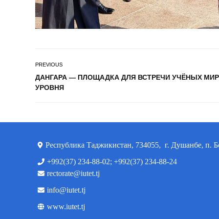
PREVIOUS
ДАНГАРА — ПЛОЩАДКА ДЛЯ ВСТРЕЧИ УЧЁНЫХ МИ
УРОВНЯ
Республика Таджикистан, 734055, г. Душанбе, п. Б
+992(37) 234-88-02; +992(37) 234-88-24
rectorate@iutet.tj
info@iutet.tj
www.iutet.tj