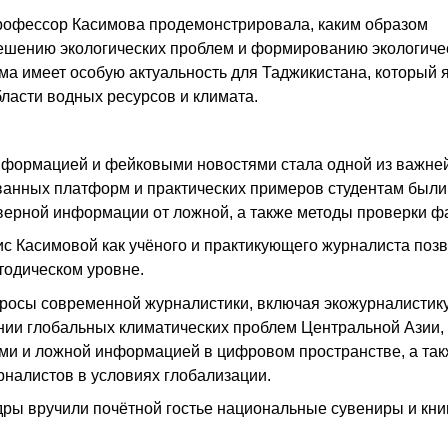
профессор Касимова продемонстрировала, каким образом
ешению экологических проблем и формированию экологиче
ма имеет особую актуальность для Таджикистана, который 
ласти водных ресурсов и климата.
нформацией и фейковыми новостями стала одной из важн
ванных платформ и практических примеров студентам были
ерной информации от ложной, а также методы проверки фа
ис Касимовой как учёного и практикующего журналиста поз
тодическом уровне.
росы современной журналистики, включая экожурналистику
нии глобальных климатических проблем Центральной Азии,
ми и ложной информацией в цифровом пространстве, а та
налистов в условиях глобализации.
ы вручили почётной гостье национальные сувениры и книг