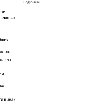
Подробный
ски
является
ейших
ктов.
волила
 и
кже
и в знак