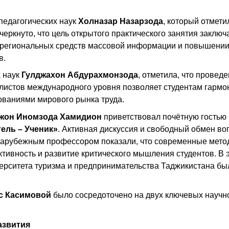
педагогических наук
Холназар Назарзода
, который отмети
еркнуто, что цель открытого практического занятия заключ
 региональных средств массовой информации и повышени
в.
 наук
Гулджахон Абдурахмонзода
, отметила, что провед
алистов международного уровня позволяет студентам гармо
ованиями мирового рынка труда.
жон Иномзода Хамидион
приветствовал почётную гостью 
ель – Ученик»
. Активная дискуссия и свободный обмен во
 зарубежным профессором показали, что современные мет
тивность и развитие критического мышления студентов. В 
ерситета туризма и предпринимательства Таджикистана бы
с Касимовой
было сосредоточено на двух ключевых научн
азвития