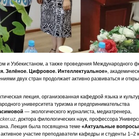
ом и Узбекистаном, а также проведения Международного 
я. Зелёное. Цифровое. Интеллектуальное»
, академичес
иями двух стран продолжает активно развиваться и откры
тическая лекция, организованная кафедрой языка и культ
ародного университета туризма и предпринимательства
асимовой
— экологического журналиста, медиатренера,
cker.uz
, доктора филологических наук, профессора Универс
тана. Лекция была посвящена теме
«Актуальные вопросы
и активное участие преподаватели кафедры и студенты 1–2 