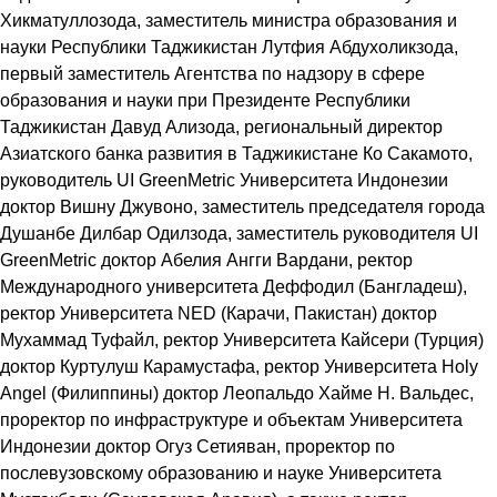
Хикматуллозода, заместитель министра образования и
науки Республики Таджикистан Лутфия Абдухоликзода,
первый заместитель Агентства по надзору в сфере
образования и науки при Президенте Республики
Таджикистан Давуд Ализода, региональный директор
Азиатского банка развития в Таджикистане Ко Сакамото,
руководитель UI GreenMetric Университета Индонезии
доктор Вишну Джувоно, заместитель председателя города
Душанбе Дилбар Одилзода, заместитель руководителя UI
GreenMetric доктор Абелия Ангги Вардани, ректор
Международного университета Деффодил (Бангладеш),
ректор Университета NED (Карачи, Пакистан) доктор
Мухаммад Туфайл, ректор Университета Кайсери (Турция)
доктор Куртулуш Карамустафа, ректор Университета Holy
Angel (Филиппины) доктор Леопальдо Хайме Н. Вальдес,
проректор по инфраструктуре и объектам Университета
Индонезии доктор Огуз Сетияван, проректор по
послевузовскому образованию и науке Университета