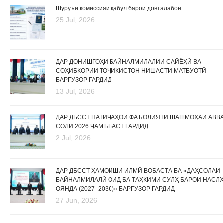
Шурӯъи комиссияи қабул барои довталабон
25 Jul, 2026
ДАР ДОНИШГОҲИ БАЙНАЛМИЛАЛИИ САЙЁҲӢ ВА
СОҲИБКОРИИ ТОҶИКИСТОН НИШАСТИ МАТБУОТӢ
БАРГУЗОР ГАРДИД
13 Jul, 2026
ДАР ДБССТ НАТИҶАҲОИ ФАЪОЛИЯТИ ШАШМОҲАИ АВВ
СОЛИ 2026 ҶАМЪБАСТ ГАРДИД
2 Jul, 2026
ДАР ДБССТ ҲАМОИШИ ИЛМӢ ВОБАСТА БА «ДАҲСОЛАИ
БАЙНАЛМИЛАЛӢ ОИД БА ТАҲКИМИ СУЛҲ БАРОИ НАСЛ
ОЯНДА (2027–2036)» БАРГУЗОР ГАРДИД
27 Jun, 2026