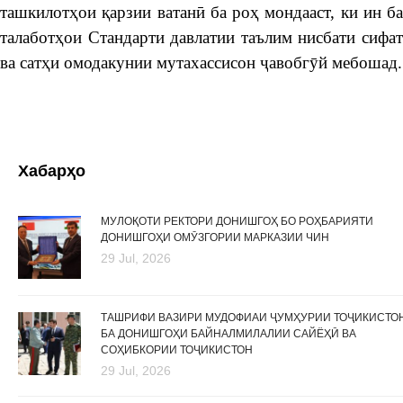
ташкилотҳои қарзии ватанӣ ба роҳ мондааст, ки ин ба
талаботҳои Стандарти давлатии таълим нисбати сифат
ва сатҳи омодакунии мутахассисон ҷавобгӯй мебошад.
Хабарҳо
МУЛОҚОТИ РЕКТОРИ ДОНИШГОҲ БО РОҲБАРИЯТИ
ДОНИШГОҲИ ОМӮЗГОРИИ МАРКАЗИИ ЧИН
29 Jul, 2026
ТАШРИФИ ВАЗИРИ МУДОФИАИ ҶУМҲУРИИ ТОҶИКИСТО
БА ДОНИШГОҲИ БАЙНАЛМИЛАЛИИ САЙЁҲӢ ВА
СОҲИБКОРИИ ТОҶИКИСТОН
29 Jul, 2026