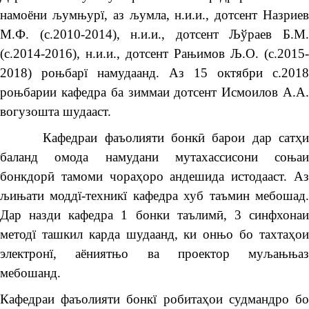
намоёни љумњурї, аз љумла, н.и.и., дотсент Назриев
М.Ф. (с.2010-2014), н.и.и., дотсент Љўраев Б.М.
(с.2014-2016), н.и.и., дотсент Рањимов Љ.О. (с.2015-
2018) роњбарї намудаанд. Аз 15 октябри с.2018
роњбарии кафедра ба зиммаи дотсент Исмоилов А.А.
вогузошта шудааст.
Кафедраи фаъолияти бонкӣ барои дар сатҳи
баланд омода намудани мутахассисони соњаи
бонкдорӣ тамоми чораҳоро андешида истодааст. Аз
љињати моддї-техникї кафедра хуб таъмин мебошад.
Дар назди кафедра 1 бонки таълимӣ, 3 синфхонаи
методї ташкил карда шудаанд, ки онњо бо тахтаҳои
электронї, аёниятњо ва проектор муљањњаз
мебошанд.
Кафедраи фаъолияти бонкї робитаҳои судмандро бо