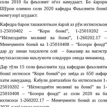
соли 2010 ба фаъолият оѓоз намудааст. Бо ќарори
Шўрои олимон соли 2020 кафедра Фаъолияти бонкї
номгузорї шудааст.
Кафедра барои ташкилотњои ќарзӣ аз рўи ихтисосњои
1-25010402 – “Кори бонкї”, 1-25010202 –
“Иќтисодиёти молиявї ва бонкї”, 1-260202.17 –
Менеҷменти бонкӣ ва 1-25010408 – “Бозори фондї”
дар ду зинаи таҳсилоти олӣ – бакалавр ва магистр
мутахассисони маълумоти олидорро омода менамояд.
Дар тўли 15 соли фаъолияти худ кафедраи фаъолияти
бонкї ихтисоси “Кори бонкӣ”-ро зиёда аз 650 нафар
хатм намудаанд. Ќабули довталабон ба ихтисосњои 1-
25010202 – “Иќтисодиёти молиявї ва бонкї” ва 1-
25010408 – “Бозори фондї” аз соли 2020 ва ба
ихтисоси 1-260202.17 – Менеҷменти бонкӣ аз соли
2025 љорї карда шудааст.