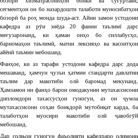
бозори хизматрасониҳои бонкӣ ва суғуртавӣ,
сегментҳои он бо назардошти талаботи муносибатҳои
бозорӣ ба роҳ монда шуда-аст. Айни замон устодони
кафедра аз рӯи зиёда 20 фанни таълимї дарс
мегузаронанд, ки ҳамаи онҳо бо силлабусҳо,
барномаҳои таълимӣ, матни лексияҳо ва васоитҳои
айёнӣ таъмин мебошанд.
Фанҳое, ки аз тарафи устодони кафедра дарс дода
мешаванд, ҳамчун ҷузъи ҳатмии стандарти давлатии
таълим дар макотиби олӣ баромад мекунанд.
Ҳамзамон ин фанҳо барои омодакунии мутахассисони
дипломдори тахассусҳои гуногун, аз он ҷумла
мутахассисони соҳаи бонкдорӣ мутобиқат карда, ба
талаботҳои муосири макотиби олӣ ҷавобгӯй
мебошанд.
Дар солњои гуногун фаъолияти кафедраро олимони