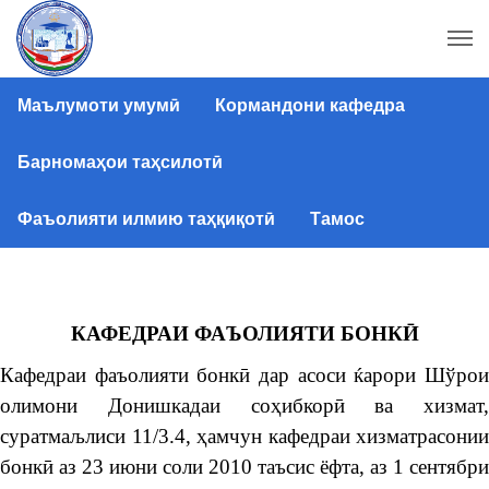
Маълумоти умумӣ
Кормандони кафедра
Барномаҳои таҳсилотӣ
Фаъолияти илмию таҳқиқотӣ
Тамос
КАФЕДРАИ
ФАЪОЛИЯТИ
БОНК
Ӣ
Кафедраи фаъолияти бонкӣ дар асоси ќарори Шўрои
олимони Донишкадаи соҳибкорӣ ва хизмат,
суратмаљлиси 11/3.4, ҳамчун кафедраи хизматрасонии
бонкӣ аз 23 июни соли 2010 таъсис ёфта, аз 1 сентябри