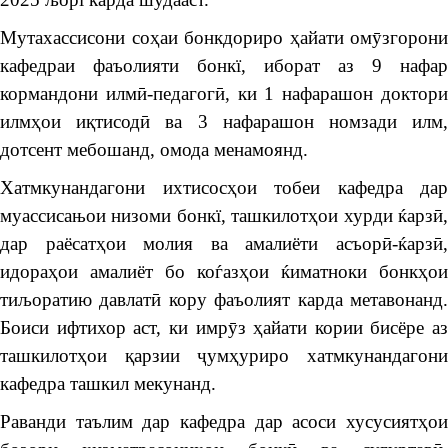
Мутахассисони соҳаи бонкдориро ҳайати омӯзгорони
кафедраи фаъолияти бонкї, иборат аз 9 нафар
кормандони илмӣ-педагогӣ, ки 1 нафарашон доктори
илмҳои иқтисодӣ ва 3 нафарашон номзади илм,
дотсент мебошанд, омода менамоянд.
Хатмкунандагони ихтисосҳои тобеи кафедра дар
муассисањои низоми бонкї, ташкилотҳои хурди ќарзӣ,
дар раёсатҳои молия ва амалиёти асъорӣ-ќарзӣ,
идораҳои амалиёт бо коѓазҳои ќиматноки бонкҳои
тиљоратию давлатӣ кору фаъолият карда метавонанд.
Боиси ифтихор аст, ки имрӯз ҳайати кории бисёре аз
ташкилотҳои қарзии ҷумҳуриро хатмкунандагони
кафедра ташкил мекунанд.
Раванди таълим дар кафедра дар асоси хусусиятҳои