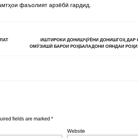
амтҳои фаъолият арзёбӣ гардид.
ЛЛАТ
ИШТИРОКИ ДОНИШҶӮЁНИ ДОНИШГОҲ ДАР 
ОМӮЗИШӢ БАРОИ РОҲБАЛАДОНИ ОЯНДАИ РОҲИ
uired fields are marked
*
Website