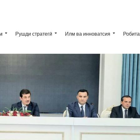
м
Рушди стратегӣ
Илм ва инноватсия
Робита