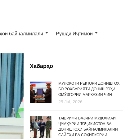
ҳои байналмилалӣ
Рушди Иҷтимоӣ
Хабарҳо
МУЛОҚОТИ РЕКТОРИ ДОНИШГОҲ
БО РОҲБАРИЯТИ ДОНИШГОҲИ
ОМӮЗГОРИИ МАРКАЗИИ ЧИН
29 Jul, 2026
ТАШРИФИ ВАЗИРИ МУДОФИАИ
ҶУМҲУРИИ ТОҶИКИСТОН БА
ДОНИШГОҲИ БАЙНАЛМИЛАЛИИ
САЙЁҲӢ ВА СОҲИБКОРИИ