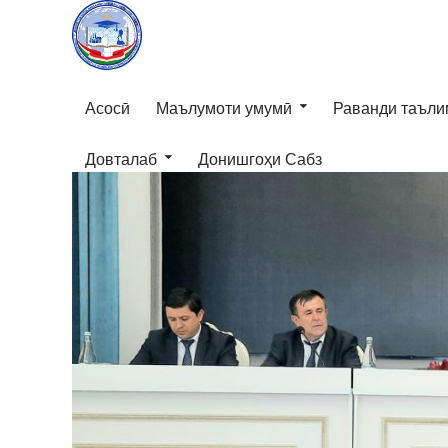
Асосӣ
Маълумоти умумӣ
Раванди таъли
Довталаб
Донишгоҳи Сабз