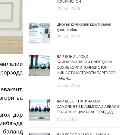
ТОҶИКИСТОН
29 Jul, 2026
Шурӯъи комиссияи қабул барои
довталабон
25 Jul, 2026
ДАР ДОНИШГОҲИ
БАЙНАЛМИЛАЛИИ САЙЁҲӢ ВА
лмилалии
СОҲИБКОРИИ ТОҶИКИСТОН
рорзода
НИШАСТИ МАТБУОТӢ БАРГУЗОР
ГАРДИД
13 Jul, 2026
евакант,
згорӣ ва
ДАР ДБССТ НАТИҶАҲОИ
ФАЪОЛИЯТИ ШАШМОҲАИ АВВАЛИ
СОЛИ 2026 ҶАМЪБАСТ ГАРДИД
шгоҳ дар
2 Jul, 2026
минбаъда
 баланд