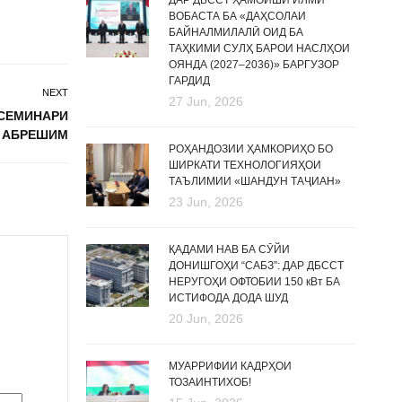
ДАР ДБССТ ҲАМОИШИ ИЛМӢ
ВОБАСТА БА «ДАҲСОЛАИ
БАЙНАЛМИЛАЛӢ ОИД БА
ТАҲКИМИ СУЛҲ БАРОИ НАСЛҲОИ
ОЯНДА (2027–2036)» БАРГУЗОР
ГАРДИД
NEXT
27 Jun, 2026
СЕМИНАРИ
 АБРЕШИМ
РОҲАНДОЗИИ ҲАМКОРИҲО БО
ШИРКАТИ ТЕХНОЛОГИЯҲОИ
ТАЪЛИМИИ «ШАНДУН ТАҶИАН»
23 Jun, 2026
ҚАДАМИ НАВ БА СӮЙИ
ДОНИШГОҲИ “САБЗ”: ДАР ДБССТ
НЕРУГОҲИ ОФТОБИИ 150 кВт БА
ИСТИФОДА ДОДА ШУД
20 Jun, 2026
МУАРРИФИИ КАДРҲОИ
ТОЗАИНТИХОБ!