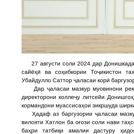
27 августи соли 2024 дар Донишкада
сайёҳӣ ва соҳибкории Тоҷикистон та
Убайдулло Саттор ҷаласаи корӣ баргузор
Дар ҷаласаи мазкур муовинони ректор
директорони коллеҷу литсейи Донишгоҳ
кормандони муассисаҳои зикршуда ширк
Ҳадаф аз баргузории ҷаласаи мазкур
вилояти Хатлон ба оғози соли нави та
баҳри татбиқи амалии дастуру ҳид