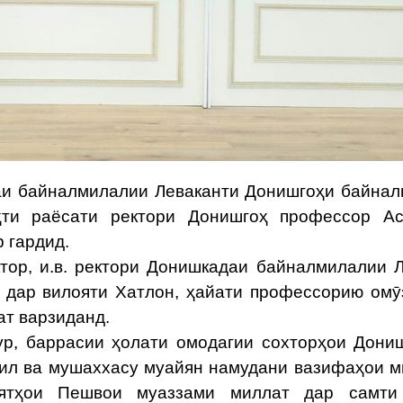
и байналмилалии Леваканти Донишгоҳи байна
ҳти раёсати ректори Донишгоҳ профессор Ас
 гардид.
, и.в. ректори Донишкадаи байналмилалии Л
 дар вилояти Хатлон, ҳайати профессорию омӯ
ат варзиданд.
, баррасии ҳолати омодагии сохторҳои Дони
ҳсил ва мушаххасу муайян намудани вазифаҳои 
оятҳои Пешвои муаззами миллат дар самти