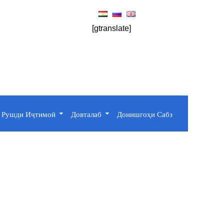
[gtranslate]
Рушди Иҷтимоӣ
Довталаб
Донишгоҳи Сабз