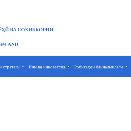
ҲӢ ВА СОҲИБКОРИИ
ISM AND
 стратегӣ
Илм ва инноватсия
Робитаҳои байналмилалӣ