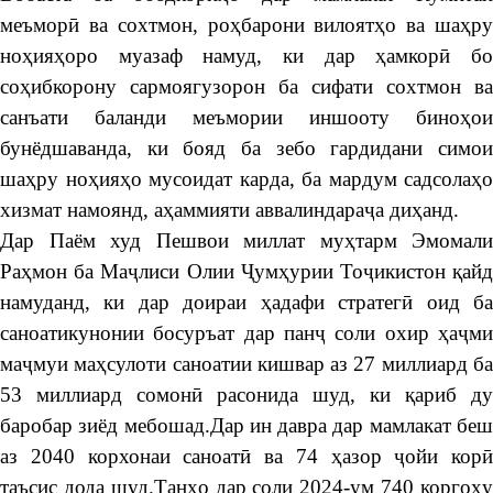
меъморӣ ва сохтмон, роҳбарони вилоятҳо ва шаҳру
ноҳияҳоро муазаф намуд, ки дар ҳамкорӣ бо
соҳибкорону сармоягузорон ба сифати сохтмон ва
санъати баланди меъмории иншооту биноҳои
бунёдшаванда, ки бояд ба зебо гардидани симои
шаҳру ноҳияҳо мусоидат карда, ба мардум садсолаҳо
хизмат намоянд, аҳаммияти аввалиндараҷа диҳанд.
Дар Паём худ Пешвои миллат муҳтарм Эмомали
Раҳмон ба Маҷлиси Олии Ҷумҳурии Тоҷикистон қайд
намуданд, ки дар доираи ҳадафи стратегӣ оид ба
саноатикунонии босуръат дар панҷ соли охир ҳаҷми
маҷмуи маҳсулоти саноатии кишвар аз 27 миллиард ба
53 миллиард сомонӣ расонида шуд, ки қариб ду
баробар зиёд мебошад.Дар ин давра дар мамлакат беш
аз 2040 корхонаи саноатӣ ва 74 ҳазор ҷойи корӣ
таъсис дода шуд.Танҳо дар соли 2024-ум 740 коргоҳу