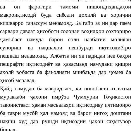
ва он фарогири тамоми нишондиҳандаҳои
макроиқтисодӣ буда сиёсати дохилӣ ва хориҷии
кишварро таҷассум менамояд. Ба ғайр аз ин дар паём
сарвари давлат ҳисоботи солонаи воҳидҳои сохториро
ҷамъбаст намуда барои соли навбатии молиявӣ
супориш ва нақшаҳои пешбурди иқтисодиётро
пешкаш менамоянд. Албатта ин як падидаи нек баҳри
пешрафти иқтисодиёт ва ҳавасманд намудани қишри
аҳолӣ вобаста ба фаъолияти минбаъда дар ҷомеа ба
ҳисоб меравад.
Қайд намудан ба маврид аст, ки новобаста аз вазъи
мураккаби ҷаҳони имрӯза Ҷумҳурии Тоҷикистон
тавонистааст ҳамаи масъалаҳои иқтисодиву иҷтимоиро
ба таври мусбӣ ҳал намояд ва барои нигоҳ доштани
нақши худ дар рушди иқтисодии ҷаҳон саҳмгузор
бошад.