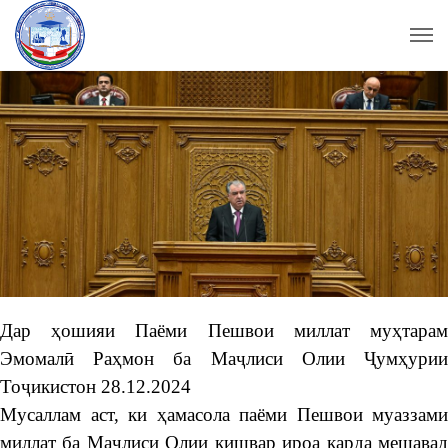
Дар ҳошияи Паёми Пешвои миллат муҳтарам
Эмомалӣ Раҳмон ба Маҷлиси Олии Ҷумҳурии
Тоҷикистон 28.12.2024
Мусаллам аст, ки ҳамасола паёми Пешвои муаззами
миллат ба Маҷлиси Олии кишвар ироа карда мешавад