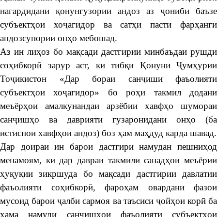
нагардидани қонунгузории андоз аз ҷониби баъзе
субъектҳои хоҷагидор ва сатҳи пасти фарҳанги
андозсупории онҳо мебошад.
Аз ин лиҳоз бо мақсади дастгирии минбаъдаи рушди
соҳибкорӣ зарур аст, ки тибқи Қонуни Ҷумҳурии
Тоҷикистон «Дар бораи санҷиши фаъолияти
субъектҳои хоҷагидор» бо роҳи такмил додани
меъёрҳои амалкунандаи арзёбии хавфҳо шумораи
санҷишҳо ва даврияти гузаронидани онҳо (ба
истиснои хавфҳои андоз) боз ҳам маҳдуд карда шавад.
Дар доираи ин барои дастгири намудан пешниҳод
менамоям, ки дар давраи такмили санадҳои меъёрии
ҳуқуқии зикршуда бо мақсади дастгирии давлатии
фаъолияти соҳибкорӣ, фароҳам овардани фазои
мусоид барои ҷалби сармоя ва таъсиси ҷойҳои корӣ ба
ҳама намуди санҷишҳои фаъолияти субъектҳои