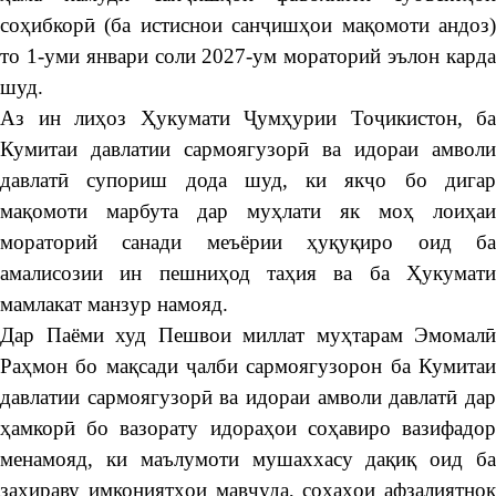
соҳибкорӣ (ба истиснои санҷишҳои мақомоти андоз)
то 1-уми январи соли 2027-ум мораторий эълон карда
шуд.
Аз ин лиҳоз Ҳукумати Ҷумҳурии Тоҷикистон, ба
Кумитаи давлатии сармоягузорӣ ва идораи амволи
давлатӣ супориш дода шуд, ки якҷо бо дигар
мақомоти марбута дар муҳлати як моҳ лоиҳаи
мораторий санади меъёрии ҳуқуқиро оид ба
амалисозии ин пешниҳод таҳия ва ба Ҳукумати
мамлакат манзур намояд.
Дар Паёми худ Пешвои миллат муҳтарам Эмомалӣ
Раҳмон бо мақсади ҷалби сармоягузорон ба Кумитаи
давлатии сармоягузорӣ ва идораи амволи давлатӣ дар
ҳамкорӣ бо вазорату идораҳои соҳавиро вазифадор
менамояд, ки маълумоти мушаххасу дақиқ оид ба
захираву имкониятҳои мавҷуда, соҳаҳои афзалиятнок