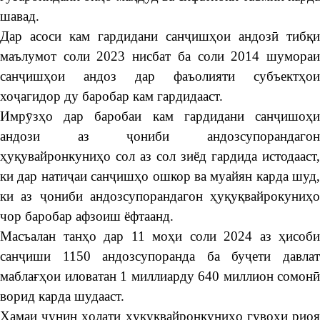
шавад.
Дар асоси кам гардидани санҷишҳои андозӣ тибқи
маълумот соли 2023 нисбат ба соли 2014 шумораи
санҷишҳои андоз дар фаъолияти субъектҳои
хоҷагидор ду баробар кам гардидааст.
Имрӯзҳо дар баробаи кам гардидани санҷишоҳи
андози аз ҷониби андозсупорандагон
ҳуқувайронкуниҳо сол аз сол зиёд гардида истодааст,
ки дар натиҷаи санҷишҳо ошкор ва муайян карда шуд,
ки аз ҷониби андозсупорандагон ҳуқуқвайрокуниҳо
чор баробар афзоиш ёфтаанд.
Масъалан танҳо дар 11 моҳи соли 2024 аз ҳисоби
санҷиши 1150 андозсупоранда ба буҷети давлат
маблағҳои иловатан 1 миллиарду 640 миллион сомонӣ
ворид карда шудааст.
Ҳамаи чунин ҳолати ҳуқуқвайронкуниҳо гувоҳи риоя