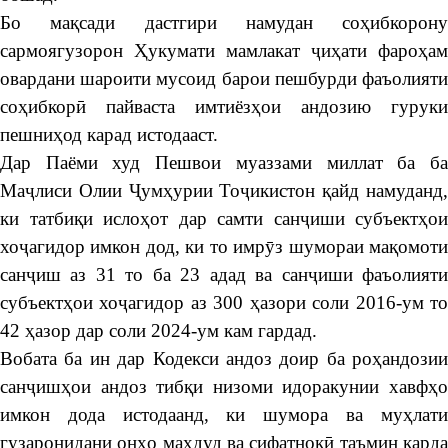
Бо мақсади дастгири намудан соҳибкорону
сармоягузорон Ҳукумати мамлакат ҷиҳати фароҳам
овардани шароити мусоид барои пешбурди фаъолияти
соҳибкорӣ пайваста имтиёзҳои андозию гуруки
пешниҳод карад истодааст.
Дар Паёми худ Пешвои муаззами миллат ба ба
Маҷлиси Олии Ҷумҳурии Тоҷикистон қайд намуданд,
ки татбиқи ислоҳот дар самти санҷиши субъектҳои
хоҷагидор имкон дод, ки то имрӯз шумораи мақомоти
санҷиш аз 31 то ба 23 адад ва санҷиши фаъолияти
субъектҳои хоҷагидор аз 300 ҳазори соли 2016-ум то
42 ҳазор дар соли 2024-ум кам гардад.
Вобата ба ин дар Кодекси андоз доир ба роҳандозии
санҷишҳои андоз тибқи низоми идоракунии хавфҳо
имкон дода истодаанд, ки шумора ва муҳлати
гузаронидани онҳо маҳдуд ва сифатнокӣ таъмин карда