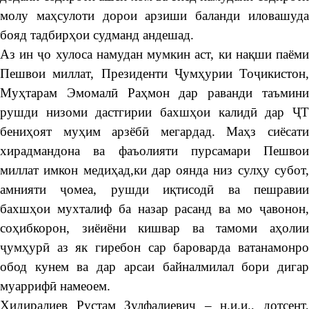
молу маҳсулоти дорои арзиши баланди иловашуда
бояд тадбирҳои судманд андешад.
Аз ин ҷо хулоса намудан мумкин аст, ки нақши паёми
Пешвои миллат, Президенти Ҷумҳурии Тоҷикистон,
Муҳтарам Эмомалӣ Раҳмон дар раванди таъмини
рушди низоми дастгирии бахшҳои калидӣ дар ҶТ
бениҳоят муҳим арзёбӣ мегардад. Маҳз сиёсати
хирадмандона ва фаъолияти пурсамари Пешвои
миллат имкон медиҳад,ки дар оянда низ сулҳу субот,
амнияти ҷомеа, рушди иқтисодӣ ва пешравии
бахшҳои мухталиф ба назар расанд ва мо ҷавонон,
соҳибкорон, зиёиёни кишвар ва тамоми аҳолии
ҷумҳурӣ аз як гиребон сар бароварда ватанамонро
обод кунем ва дар арсаи байналмилал бори дигар
муаррифӣ намеоем.
Хидиралиев Рустам Зулфалиевич – н.и.и., дотсент,