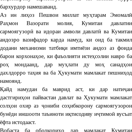
бархурдор намешаванд.
Аз ин лиҳоз Пешвои миллат муҳтарам Эмомалӣ
Раҳмон Вазорати молия, Кумитаи давлатии
сармоягузорӣ ва идораи амволи давлатӣ ва Кумитаи
андозро вазифадор карда намуд, ки оид ба такмил
додани механизми татбиқи имтиёзи андоз аз фоида
барои корхонаҳое, ки фаъолияти истеҳсолии навро ба
роҳ мондаанд, дар муҳлати ду моҳ санадҳои
дахлдорро таҳия ва ба Ҳукумати мамлакат пешниҳод
намоянд.
Қайд намудан ба маврид аст, ки дар натиҷаи
дастгириҳои пайвастаи давлат ва Ҳукумати мамлакат
солҳои охир аз ҷониби соҳибкорону сармоягузорон
бунёди иншооти таъиноти иқтисодиву иҷтимоӣ вусъат
ёфта истодааст.
Вобаста ба ободкориҳо дар мамлакат Кумитаи