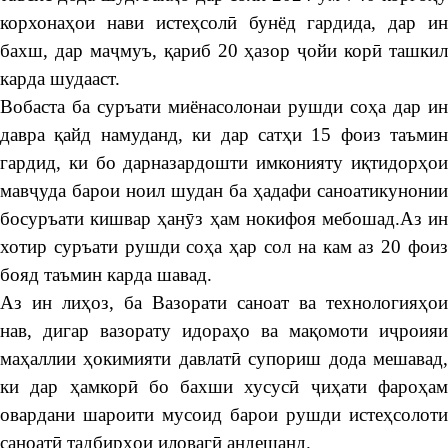
корхонаҳои нави истеҳсолӣ бунёд гардида, дар ин
бахш, дар маҷмуъ, қариб 20 ҳазор ҷойи корӣ ташкил
карда шудааст.
Вобаста ба суръати миёнасолонаи рушди соҳа дар ин
давра қайд намуданд, ки дар сатҳи 15 фоиз таъмин
гардид, ки бо дарназардошти имконияту иқтидорҳои
мавҷуда барои ноил шудан ба ҳадафи саноатикунонии
босуръати кишвар ҳанӯз ҳам нокифоя мебошад.Аз ин
хотир суръати рушди соҳа ҳар сол на кам аз 20 фоиз
бояд таъмин карда шавад.
Аз ин лиҳоз, ба Вазорати саноат ва технологияҳои
нав, дигар вазорату идораҳо ва мақомоти иҷроияи
маҳаллии ҳокимияти давлатӣ супориш дода мешавад,
ки дар ҳамкорӣ бо бахши хусусӣ ҷиҳати фароҳам
овардани шароити мусоид барои рушди истеҳсолоти
саноатӣ тадбирҳои иловагӣ андешанд.