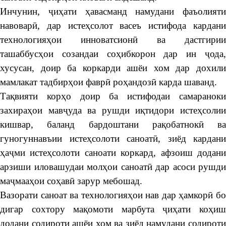
Инчунин, ҷиҳати ҳавасманд намудани фаъолияти
навоварӣ, дар истеҳсолот васеъ истифода кардани
технологияҳои инноватсионӣ ва дастгирии
ташаббусҳои созандаи соҳибкорон дар ин ҷода,
хусусан, доир ба коркарди ашёи хом дар дохили
мамлакат тадбирҳои фаврӣ роҳандозӣ карда шаванд.
Тақвияти корҳо доир ба истифодаи самараноки
захираҳои мавҷуда ва рушди иқтидори истеҳсолии
кишвар, баланд бардоштани рақобатнокӣ ва
гуногуннавъии истеҳсолоти саноатӣ, зиёд кардани
ҳаҷми истеҳсолоти саноати коркард, афзоиш додани
арзиши иловашудаи молҳои саноатӣ дар асоси рушди
маҷмааҳои соҳавӣ зарур мебошад.
Вазорати саноат ва технологияҳои нав дар ҳамкорӣ бо
дигар сохтору мақомоти марбута ҷиҳати коҳиш
додани содироти ашёи хом ва зиёд намудани содироти