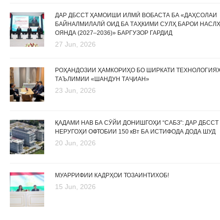
ДАР ДБССТ ҲАМОИШИ ИЛМӢ ВОБАСТА БА «ДАҲСОЛАИ
БАЙНАЛМИЛАЛӢ ОИД БА ТАҲКИМИ СУЛҲ БАРОИ НАСЛ
ОЯНДА (2027–2036)» БАРГУЗОР ГАРДИД
27 Jun, 2026
РОҲАНДОЗИИ ҲАМКОРИҲО БО ШИРКАТИ ТЕХНОЛОГИЯ
ТАЪЛИМИИ «ШАНДУН ТАҶИАН»
23 Jun, 2026
ҚАДАМИ НАВ БА СӮЙИ ДОНИШГОҲИ “САБЗ”: ДАР ДБССТ
НЕРУГОҲИ ОФТОБИИ 150 кВт БА ИСТИФОДА ДОДА ШУД
20 Jun, 2026
МУАРРИФИИ КАДРҲОИ ТОЗАИНТИХОБ!
15 Jun, 2026