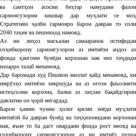
ва самтҳои асосии беҳтар намудани фазои
сармоягузории кишвар дар муҳлати се моҳ
Стратегияи ҷалби сармояро барои давраи то соли
2040 таҳия ва пешниҳод намояд.
Аз ин лиҳоз масъалаи самааранок истифодаи
соҳибкорону сармоягузорон аз имтиёзи андоз аз
фоида ҳангоми бунёди корхонаи нав низ таҷдиди
назарро талаб менамояд.
Дар баромади худ Пешвои миллат қайд менамояд, ки
имрӯзҳо имтиёзи зикршуда на аз оғози фаъолияти
истеҳсолии корхона, балки аз лаҳзаи бақайдгирии
давлатии он ҷорӣ мегардад.
Барои ҳамин чунин ҳолат қисми зиёди муҳлати
имтиёзӣ ба давраи бунёд ва таҷҳизонидани корхонаи
нав, яъне то ба даст овардани фоида рост меояд ва
соҳибкорону сармоягузорон аз ин имтиёз пурра