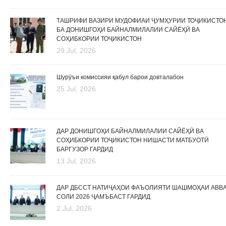
ТАШРИФИ ВАЗИРИ МУДОФИАИ ҶУМҲУРИИ ТОҶИКИСТО
БА ДОНИШГОҲИ БАЙНАЛМИЛАЛИИ САЙЁҲӢ ВА
СОҲИБКОРИИ ТОҶИКИСТОН
29 Jul, 2026
Шурӯъи комиссияи қабул барои довталабон
25 Jul, 2026
ДАР ДОНИШГОҲИ БАЙНАЛМИЛАЛИИ САЙЁҲӢ ВА
СОҲИБКОРИИ ТОҶИКИСТОН НИШАСТИ МАТБУОТӢ
БАРГУЗОР ГАРДИД
13 Jul, 2026
ДАР ДБССТ НАТИҶАҲОИ ФАЪОЛИЯТИ ШАШМОҲАИ АВВ
СОЛИ 2026 ҶАМЪБАСТ ГАРДИД
2 Jul, 2026