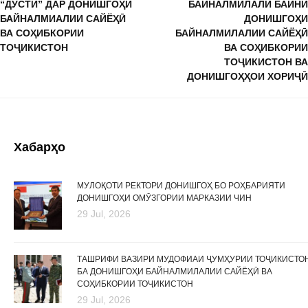
“ДӮСТӢ” ДАР ДОНИШГОҲИ
БАЙНАЛМИЛАЛӢ БАЙНИ
БАЙНАЛМИАЛИИ САЙЁҲӢ
ДОНИШГОҲИ
ВА СОҲИБКОРИИ
БАЙНАЛМИЛАЛИИ САЙЁҲӢ
ТОҶИКИСТОН
ВА СОҲИБКОРИИ
ТОҶИКИСТОН ВА
ДОНИШГОҲҲОИ ХОРИҶӢ
Хабарҳо
МУЛОҚОТИ РЕКТОРИ ДОНИШГОҲ БО РОҲБАРИЯТИ
ДОНИШГОҲИ ОМӮЗГОРИИ МАРКАЗИИ ЧИН
29 Jul, 2026
ТАШРИФИ ВАЗИРИ МУДОФИАИ ҶУМҲУРИИ ТОҶИКИСТО
БА ДОНИШГОҲИ БАЙНАЛМИЛАЛИИ САЙЁҲӢ ВА
СОҲИБКОРИИ ТОҶИКИСТОН
29 Jul, 2026