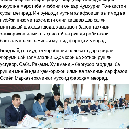
нахустин маротиба мизбонии он дар Ҷумҳурии Тоҷикистон
сурат мегирад. Ин рӯйдоди муҳим аз афзоиши эътимод ва
нуфӯзи низоми таҳсилоти олии кишвар дар сатҳи
минтақавӣ шаҳодат дода, ҳамзамон барои таҳкими
ҳамкориҳои илмию таҳсилотӣ ва рушди робитаҳои
байналмилалӣ заминаи мусоид фароҳам меорад.
Бояд қайд намуд, ки чорабинии болозикр дар доираи
Форуми байналмилалии «Ҳамкорӣ ба хотири рушди
устувор. Сабз. Рақамӣ. Ҳушманд.» баргузор гардида, ба
рушди минбаъдаи ҳамкориҳои илмӣ ва таълимӣ дар фазои
Осиёи Марказӣ заминаи мусоид фароҳам меорад.