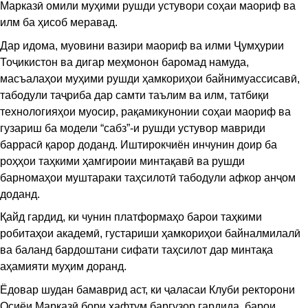
Марказӣ омили муҳими рушди устувори соҳаи маориф ва
илм ба ҳисоб меравад.
Дар идома, муовини вазири маориф ва илми Ҷумҳурии
Тоҷикистон ва дигар меҳмонон баромад намуда,
масъалаҳои муҳими рушди ҳамкориҳои байнимуассисавӣ,
табодули таҷриба дар самти таълим ва илм, татбиқи
технологияҳои муосир, рақамикунонии соҳаи маориф ва
гузариш ба модели “сабз”-и рушди устувор мавриди
баррасӣ қарор доданд. Иштирокчиён инчунин доир ба
роҳҳои таҳкими ҳамгироии минтақавӣ ва рушди
барномаҳои муштараки таҳсилотӣ табодули афкор анҷом
доданд.
Қайд гардид, ки чунин платформаҳо барои таҳкими
робитаҳои академӣ, густариши ҳамкориҳои байналмилалӣ
ва баланд бардоштани сифати таҳсилот дар минтақа
аҳамияти муҳим доранд.
Ёдовар шудан бамаврид аст, ки ҷаласаи Клуби ректорони
Осиёи Марказӣ бори ҳафтум баргузор гардида, барои