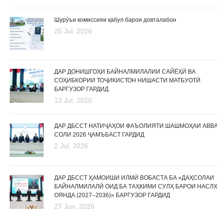
Шурӯъи комиссияи қабул барои довталабон
25 Jul, 2026
ДАР ДОНИШГОҲИ БАЙНАЛМИЛАЛИИ САЙЁҲӢ ВА
СОҲИБКОРИИ ТОҶИКИСТОН НИШАСТИ МАТБУОТӢ
БАРГУЗОР ГАРДИД
13 Jul, 2026
ДАР ДБССТ НАТИҶАҲОИ ФАЪОЛИЯТИ ШАШМОҲАИ АВВ
СОЛИ 2026 ҶАМЪБАСТ ГАРДИД
2 Jul, 2026
ДАР ДБССТ ҲАМОИШИ ИЛМӢ ВОБАСТА БА «ДАҲСОЛАИ
БАЙНАЛМИЛАЛӢ ОИД БА ТАҲКИМИ СУЛҲ БАРОИ НАСЛ
ОЯНДА (2027–2036)» БАРГУЗОР ГАРДИД
27 Jun, 2026