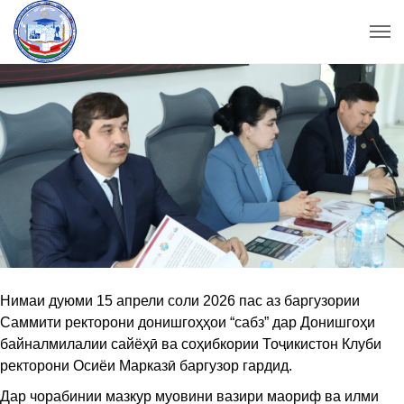
Нимаи дуюми 15 апрели соли 2026 пас аз баргузории
Саммити ректорони донишгоҳҳои “сабз” дар Донишгоҳи
байналмилалии сайёҳӣ ва соҳибкории Тоҷикистон Клуби
ректорони Осиёи Марказӣ баргузор гардид.
Дар чорабинии мазкур муовини вазири маориф ва илми