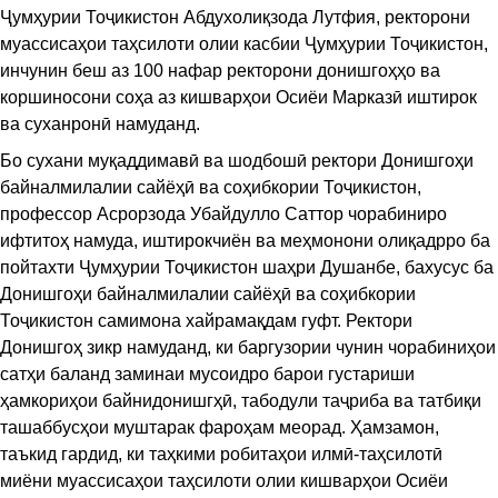
Ҷумҳурии Тоҷикистон Абдухолиқзода Лутфия, ректорони
муассисаҳои таҳсилоти олии касбии Ҷумҳурии Тоҷикистон,
инчунин беш аз 100 нафар ректорони донишгоҳҳо ва
коршиносони соҳа аз кишварҳои Осиёи Марказӣ иштирок
ва суханронӣ намуданд.
Бо сухани муқаддимавӣ ва шодбошӣ ректори Донишгоҳи
байналмилалии сайёҳӣ ва соҳибкории Тоҷикистон,
профессор Асрорзода Убайдулло Саттор чорабиниро
ифтитоҳ намуда, иштирокчиён ва меҳмонони олиқадрро ба
пойтахти Ҷумҳурии Тоҷикистон шаҳри Душанбе, бахусус ба
Донишгоҳи байналмилалии сайёҳӣ ва соҳибкории
Тоҷикистон самимона хайрамақдам гуфт. Ректори
Донишгоҳ зикр намуданд, ки баргузории чунин чорабиниҳои
сатҳи баланд заминаи мусоидро барои густариши
ҳамкориҳои байнидонишгҳӣ, табодули таҷриба ва татбиқи
ташаббусҳои муштарак фароҳам меорад. Ҳамзамон,
таъкид гардид, ки таҳкими робитаҳои илмӣ-таҳсилотӣ
миёни муассисаҳои таҳсилоти олии кишварҳои Осиёи