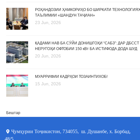
РОҲАНДОЗИИ ҲАМКОРИҲО БО ШИРКАТИ ТЕХНОЛОГИЯ
ТАЪЛИМИИ «ШАНДУН ТАҶИАН»
23 Jun, 2026
ҚАДАМИ НАВ БА СӮЙИ ДОНИШГОҲИ “САБЗ”: ДАР ДБССТ
НЕРУГОҲИ ОФТОБИИ 150 кВт БА ИСТИФОДА ДОДА ШУД
20 Jun, 2026
МУАРРИФИИ КАДРҲОИ ТОЗАИНТИХОБ!
15 Jun, 2026
Бештар
Ҷумҳурии Тоҷикистон, 734055, ш. Душанбе, х. Борбад,
48/5