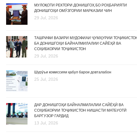
МУЛОҚОТИ РЕКТОРИ ДОНИШГОҲ БО РОҲБАРИЯТИ
ДОНИШГОҲИ ОМӮЗГОРИИ МАРКАЗИИ ЧИН
29 Jul, 2026
ТАШРИФИ ВАЗИРИ МУДОФИАИ ҶУМҲУРИИ ТОҶИКИСТО
БА ДОНИШГОҲИ БАЙНАЛМИЛАЛИИ САЙЁҲӢ ВА
СОҲИБКОРИИ ТОҶИКИСТОН
29 Jul, 2026
Шурӯъи комиссияи қабул барои довталабон
25 Jul, 2026
ДАР ДОНИШГОҲИ БАЙНАЛМИЛАЛИИ САЙЁҲӢ ВА
СОҲИБКОРИИ ТОҶИКИСТОН НИШАСТИ МАТБУОТӢ
БАРГУЗОР ГАРДИД
13 Jul, 2026