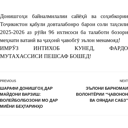
Донишгоҳи байналмилалии сайёҳӣ ва соҳибкории
Тоҷикистон қабули довталабонро барои соли таҳсили
2025-2026 аз рӯйи 96 ихтисоси ба талаботи бозори
меҳнати ватанӣ ва ҷаҳонӣ ҷавобгӯ эълон менамояд!
ИМРӮЗ ИНТИХОБ КУНЕД, ФАРДО
МУТАХАССИСИ ПЕШСАФ БОШЕД!
PREVIOUS
NEXT
ШАРАФИ ДОНИШГОҲ ДАР
ЭЪЛОНИ БАРНОМАИ
МАЙДОНИ ВАРЗИШ:
ВОЛОНТЁРИИ “ҶАВОНОН
ВОЛЕЙБОЛБОЗОНИ МО ДАР
ВА ОЯНДАИ САБЗ”
МИЁНИ БЕҲТАРИНҲО