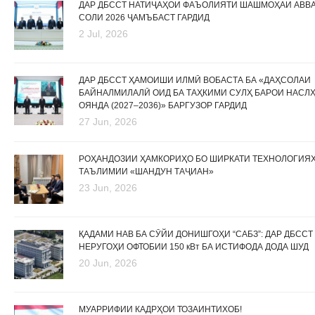
ДАР ДБССТ НАТИҶАҲОИ ФАЪОЛИЯТИ ШАШМОҲАИ АВВ
СОЛИ 2026 ҶАМЪБАСТ ГАРДИД
2 Jul, 2026
ДАР ДБССТ ҲАМОИШИ ИЛМӢ ВОБАСТА БА «ДАҲСОЛАИ
БАЙНАЛМИЛАЛӢ ОИД БА ТАҲКИМИ СУЛҲ БАРОИ НАСЛ
ОЯНДА (2027–2036)» БАРГУЗОР ГАРДИД
27 Jun, 2026
РОҲАНДОЗИИ ҲАМКОРИҲО БО ШИРКАТИ ТЕХНОЛОГИЯ
ТАЪЛИМИИ «ШАНДУН ТАҶИАН»
23 Jun, 2026
ҚАДАМИ НАВ БА СӮЙИ ДОНИШГОҲИ “САБЗ”: ДАР ДБССТ
НЕРУГОҲИ ОФТОБИИ 150 кВт БА ИСТИФОДА ДОДА ШУД
20 Jun, 2026
МУАРРИФИИ КАДРҲОИ ТОЗАИНТИХОБ!