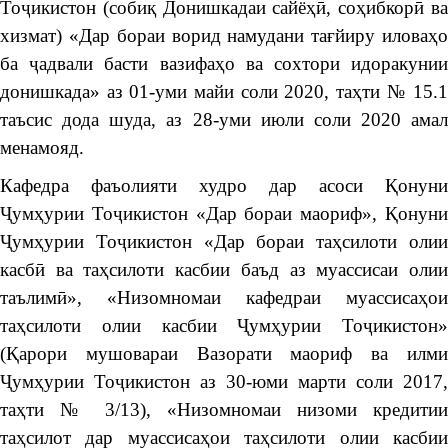
Тоҷикистон (собиқ Донишкадаи сайёҳӣ, соҳибкорӣ ва
хизмат) «Дар бораи ворид намудани тағйиру иловаҳо
ба ҷадвали басти вазифаҳо ва сохтори идоракунии
донишкада» аз 01-уми майи соли 2020, таҳти № 15.1
таъсис дода шуда, аз 28-уми июли соли 2020 амал
менамояд.
Кафедра фаъолияти худро дар асоси Қонуни
Ҷумҳурии Тоҷикистон «Дар бораи маориф», Қонуни
Ҷумҳурии Тоҷикистон «Дар бораи таҳсилоти олии
касбӣ ва таҳсилоти касбии баъд аз муассисаи олии
таълимӣ», «Низомномаи кафедраи муассисаҳои
таҳсилоти олии касбии Ҷумҳурии Тоҷикистон»
(Қарори мушовараи Вазорати маориф ва илми
Ҷумҳурии Тоҷикистон аз 30-юми марти соли 2017,
таҳти № 3/13), «Низомномаи низоми кредитии
таҳсилот дар муассисаҳои таҳсилоти олии касбии