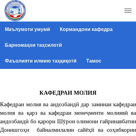
Маълумоти умумӣ
Кормандони кафедра
Барномаҳои таҳсилотӣ
Фаъолияти илмию таҳқиқотӣ
Тамос
КАФЕДРАИ
МОЛИЯ
Кафедраи молия ва андозбандӣ дар заминаи кафедраи
молия ва қарз ва кафедраи менеҷменти молиявӣ ва
андозбандӣ бо қарори Шӯрои олимони ғайринавбатии
Донишгоҳи байналмилалии сайёҳӣ ва соҳибкории