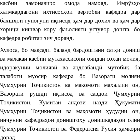
касбии замонавиро омода намояд. Имрӯзҳо
хатмкардагони ихтисосҳои зертобеи кафедра дар
бахшҳои гуногуни иқтисод ҳам дар дохил ва ҳам дар
хориҷи кишвар кору фаъолияти устувор дошта, бо
кафедра робитаи зич доранд.
Хулоса, бо мақсади баланд бардоштани сатҳи дониш
ва малакаи касбии мутахассисони ояндаи соҳаи молия,
идоракунии молиявӣ ва андозбандӣ мутобиқ ба
талаботи муосир кафедра бо Вазорати молияи
Ҷумҳурии Тоҷикистон ва мақомоти маҳаллии он,
Вазорати рушди иқтисод ва савдои Ҷумҳурии
Тоҷикистон, Кумитаи андози назди Ҳукумати
Ҷумҳурии Тоҷикистон ва мақомоти ҳудудии он,
инчунин кафедраҳои донишгоҳу донишкадаҳои олии
Ҷумҳурии Тоҷикистон ва Федератсия Русия ҳамкорӣ
дорад.