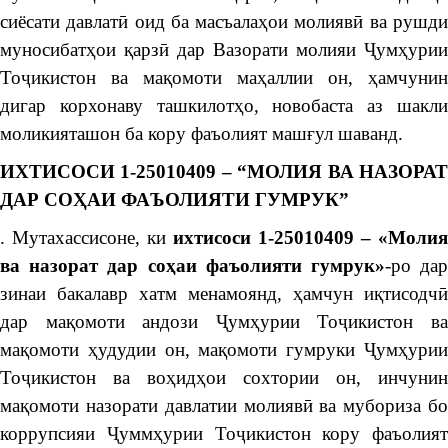
сиёсати давлатӣ оид ба масъалаҳои молиявӣ ва рушди
муносибатҳои қарзӣ дар Вазорати молияи Ҷумҳурии
Тоҷикистон ва мақомоти маҳаллии он, ҳамчунин
дигар корхонаву ташкилотҳо, новобаста аз шакли
моликияташон ба кору фаъолият машғул шаванд.
ИХТИСОСИ 1-25010409 – “МОЛИЯ ВА НАЗОРАТ
ДАР СОҲАИ
ФАЪОЛИЯТИ ГУМРУК”
. Мутахассисоне, ки
ихтисоси 1-25010409 – «Молия
ва назорат дар со
ҳ
аи
фаъолияти
гумрук»
-ро да
зинаи бакалавр хатм менамоянд, ҳамчун иқтисодчӣ
дар мақомоти андози Ҷумҳурии Тоҷикистон ва
мақомоти ҳудудии он, мақомоти гумруки Ҷумҳурии
Тоҷикистон ва воҳидҳои сохтории он, инчунин
мақомоти назорати давлатии молиявӣ ва мубориза бо
коррупсияи Ҷуммҳурии Тоҷикистон кору фаъолият