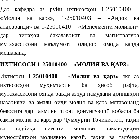
Дар кафедра аз рӯйи ихтисосҳои 1-25010400 –
«Молия ва қарз», 1-25010403 – «Андоз ва
андозбандӣ» ва 1-25010410 – «Менеҷменти молиявӣ»
дар зинаҳои бакалавриат ва магистратура
мутахассисони маълумоти олидор омода карда
мешаванд.
ИХТИСОСИ 1-25010400 – «МОЛИЯ ВА ҚАРЗ»
Ихтисоси
1-25010400 – «Молия ва қарз»
яке а
ихтисосҳои муҳимтарин ба ҳисоб рафта,
мутахассисони оянда баъди азхуд намудани донишҳои
назариявӣ ва амалӣ оиди молия ва қарз метавонанд
бевосита дар таъмини риояи қонунгузорӣ вобаста ба
самти молия ва қарз дар Ҷумҳурии Тоҷикистон, таҳия
ва тадбиқи сиёсати молиявӣ, такмилдиҳии
муносибатҳои молиявию қарзӣ, таҳия ва тадбиқи