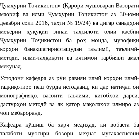
Ҷумҳурии Тоҷикистон» (Қарори мушовараи Вазорати
маориф ва илми Ҷумҳурии Тоҷикистон аз 30-юми
декабри соли 2016, таҳти № 19/24) ва дигар санадҳои
меъёрии ҳуқуқии зинаи таҳсилоти олии касбии
Ҷумҳурии Тоҷикистон ба роҳ монда, мувофиқи
корҳои банақшагирифташудаи таълимӣ, таълимӣ-
методӣ, илмӣ-таҳқиқотӣ ва иҷтимоӣ тарбиявӣ амал
мекунад.
Устодони кафедра аз рӯи равияи илмӣ корҳои илмӣ-
тадқиқотиро пеш бурда истодаанд, ки дар натиҷаи он
монографияҳо, васоити таълимӣ, китобҳои дарсӣ,
дастурҳои методӣ ва як қатор мақолаҳои илмиро аз
чоп мебароранд.
Кафедра кӯшиш ба харҷ медиҳад, ки вобаста ба
талаботи муосири бозори меҳнат мутахассисони