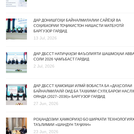
ДАР ДОНИШГОҲИ БАЙНАЛМИЛАЛИИ САЙЁҲӢ ВА
СОҲИБКОРИИ ТОҶИКИСТОН НИШАСТИ МАТБУОТӢ
БАРГУЗОР ГАРДИД
13 Jul, 2026
ДАР ДБССТ НАТИҶАҲОИ ФАЪОЛИЯТИ ШАШМОҲАИ АВВ
СОЛИ 2026 ҶАМЪБАСТ ГАРДИД
2 Jul, 2026
ДАР ДБССТ ҲАМОИШИ ИЛМӢ ВОБАСТА БА «ДАҲСОЛАИ
БАЙНАЛМИЛАЛӢ ОИД БА ТАҲКИМИ СУЛҲ БАРОИ НАСЛ
ОЯНДА (2027–2036)» БАРГУЗОР ГАРДИД
27 Jun, 2026
РОҲАНДОЗИИ ҲАМКОРИҲО БО ШИРКАТИ ТЕХНОЛОГИЯ
ТАЪЛИМИИ «ШАНДУН ТАҶИАН»
23 Jun, 2026