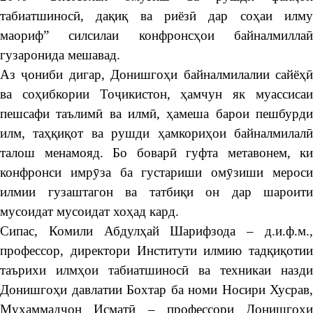
табиатшиносӣ, дақиқ ва риёзӣ дар соҳаи илму
маориф” силсилаи конфронсҳои байналмиллаӣ
гузаронида мешавад.
Аз ҷониби дигар, Донишгоҳи байналмилалии сайёҳӣ
ва соҳибкории Тоҷикистон, ҳамчун як муассисаи
пешсафи таълимӣ ва илмӣ, ҳамеша барои пешбурди
илм, таҳқиқот ва рушди ҳамкориҳои байналмилалӣ
талош менамояд. Бо боварӣ гуфта метавонем, ки
конфронси имрӯза ба густариши омӯзиши мероси
илмии гузаштагон ва татбиқи он дар шароити
мусоидат мусоидат хоҳад кард.
Сипас, Комили Абдулҳай Шарифзода – д.и.ф.м.,
профессор, директори Институти илмию тадқиқотии
таърихи илмҳои табиатшиносӣ ва техникаи назди
Донишгоҳи давлатии Бохтар ба номи Носири Хусрав,
Муҳаммадҷон Исматӣ – профессори Донишгоҳи