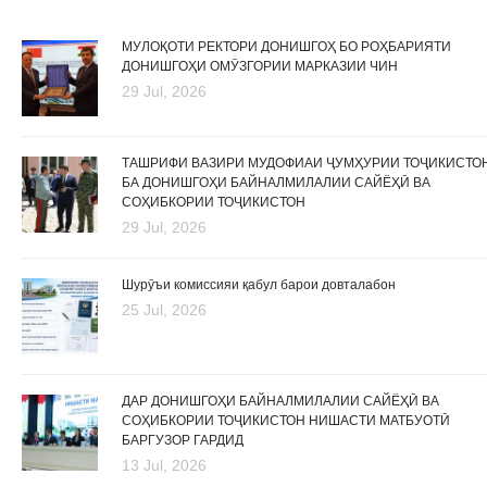
МУЛОҚОТИ РЕКТОРИ ДОНИШГОҲ БО РОҲБАРИЯТИ
ДОНИШГОҲИ ОМӮЗГОРИИ МАРКАЗИИ ЧИН
29 Jul, 2026
ТАШРИФИ ВАЗИРИ МУДОФИАИ ҶУМҲУРИИ ТОҶИКИСТО
БА ДОНИШГОҲИ БАЙНАЛМИЛАЛИИ САЙЁҲӢ ВА
СОҲИБКОРИИ ТОҶИКИСТОН
29 Jul, 2026
Шурӯъи комиссияи қабул барои довталабон
25 Jul, 2026
ДАР ДОНИШГОҲИ БАЙНАЛМИЛАЛИИ САЙЁҲӢ ВА
СОҲИБКОРИИ ТОҶИКИСТОН НИШАСТИ МАТБУОТӢ
БАРГУЗОР ГАРДИД
13 Jul, 2026