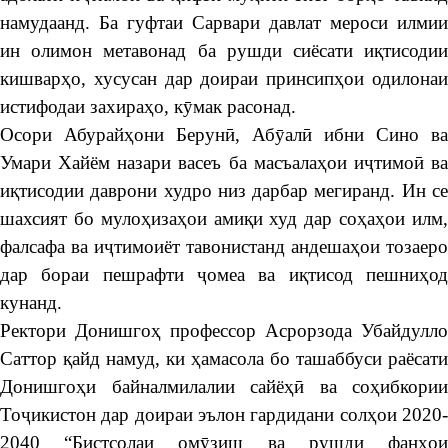
намудаанд. Ба гуфтаи Сарвари давлат мероси илмии
ин олимон метавонад ба рушди сиёсати иқтисодии
кишварҳо, хусусан дар доираи принсипҳои одилонаи
истифодаи захираҳо, кӯмак расонад.
Осори Абурайҳони Берунӣ, Абӯалӣ ибни Сино ва
Умари Хайём назари васеъ ба масъалаҳои иҷтимоӣ ва
иқтисодии даврони худро низ дарбар мегиранд. Ин се
шахсият бо мулоҳизаҳои амиқи худ дар соҳаҳои илм,
фалсафа ва иҷтимоиёт тавонистанд андешаҳои тозаеро
дар бораи пешрафти ҷомеа ва иқтисод пешниҳод
кунанд.
Ректори Донишгоҳ профессор Асрорзода Убайдулло
Саттор қайд намуд, ки ҳамасола бо ташаббуси раёсати
Донишгоҳи байналмилалии сайёҳӣ ва соҳибкории
Тоҷикистон дар доираи эълон гардидани солҳои 2020-
2040 “Бистсолаи омӯзиш ва рушди фанҳои