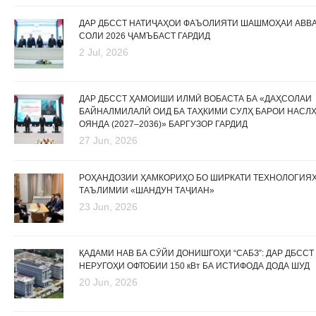
ДАР ДБССТ НАТИҶАҲОИ ФАЪОЛИЯТИ ШАШМОҲАИ АВВ
СОЛИ 2026 ҶАМЪБАСТ ГАРДИД
2 Jul, 2026
ДАР ДБССТ ҲАМОИШИ ИЛМӢ ВОБАСТА БА «ДАҲСОЛАИ
БАЙНАЛМИЛАЛӢ ОИД БА ТАҲКИМИ СУЛҲ БАРОИ НАСЛ
ОЯНДА (2027–2036)» БАРГУЗОР ГАРДИД
27 Jun, 2026
РОҲАНДОЗИИ ҲАМКОРИҲО БО ШИРКАТИ ТЕХНОЛОГИЯ
ТАЪЛИМИИ «ШАНДУН ТАҶИАН»
23 Jun, 2026
ҚАДАМИ НАВ БА СӮЙИ ДОНИШГОҲИ “САБЗ”: ДАР ДБССТ
НЕРУГОҲИ ОФТОБИИ 150 кВт БА ИСТИФОДА ДОДА ШУД
20 Jun, 2026