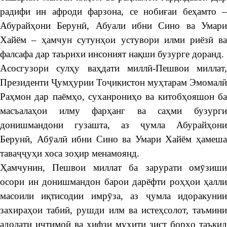
радифи ин афроди фарзона, се нобиғаи беҳамто –
Абурайҳони Берунӣ, Абуали ибни Сино ва Умари
Хайём – ҳамчун сутунҳои устувори илми риёзӣ ва
фалсафа дар таърихи инсоният нақши бузурге доранд.
Асосгузори сулҳу ваҳдати миллӣ-Пешвои миллат,
Президенти Ҷумҳурии Тоҷикистон муҳтарам Эмомалӣ
Раҳмон дар паёмҳо, суханрониҳо ва китобҳояшон ба
масъалаҳои илму фарҳанг ва саҳми бузурги
донишмандони гузашта, аз ҷумла Абурайҳони
Берунӣ, Абӯалӣ ибни Сино ва Умари Хайём ҳамеша
таваҷҷуҳи хоса зоҳир менамоянд.
Ҳамчунин, Пешвои миллат ба зарурати омӯзиши
осори ин донишмандон барои дарёфти роҳҳои ҳалли
масоили иқтисодии имрӯза, аз ҷумла идоракунии
захираҳои табиӣ, рушди илм ва истеҳсолот, таъмини
адолати иҷтимоӣ ва ҳифзи муҳити зист борҳо таъкид