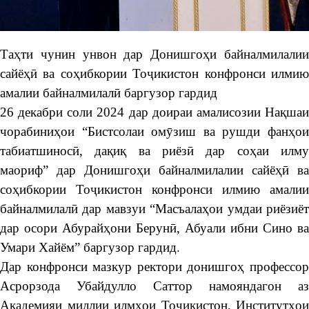
Таҳти чунин унвон дар Донишгоҳи байналмилалии
сайёҳӣ ва соҳибкории Тоҷикистон конфронси илмию
амалии байналмилалӣ баргузор гардид
26 декабри соли 2024 дар доираи амалисозии Нақшаи
чорабиниҳои “Бистсолаи омӯзиш ва рушди фанҳои
табиатшиносӣ, дақиқ ва риёзӣ дар соҳаи илму
маориф” дар Донишгоҳи байналмилалии сайёҳӣ ва
соҳибкории Тоҷикистон конфронси илмию амалии
байналмилалӣ дар мавзуи “Масъалаҳои умдаи риёзиёт
дар осори Абурайҳони Берунӣ, Абуали ибни Сино ва
Умари Хайём” баргузор гардид.
Дар конфронси мазкур ректори донишгоҳ профессор
Асрорзода Убайдулло Саттор намояндагон аз
Академияи миллии илмҳои Тоҷикистон, Институтҳои