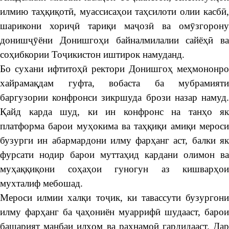
илмию таҳқиқотӣ, муассисаҳои таҳсилоти олии касбӣ,
шарикони хориҷӣ тариқи маҷозӣ ва омӯзгорону
донишҷӯёни Донишгоҳи байналмилалии сайёҳӣ ва
соҳибкории Тоҷикистон иштирок намуданд.
Бо сухани ифтитоҳӣ ректори Донишгоҳ меҳмононро
хайрамақдам гуфта, вобаста ба мубрамияти
баргузории конфронси зикршуда брози назар намуд.
Қайд карда шуд, ки ин конфронс на танҳо як
платформа барои муҳокима ва таҳқиқи амиқи мероси
бузурги ин абармардони илму фарҳанг аст, балки як
фурсати нодир барои муттаҳид кардани олимон ва
муҳаққиқони соҳаҳои гуногун аз кишварҳои
мухталиф мебошад.
Мероси илмии халқи тоҷик, ки тавассути бузургони
илму фарҳанг ба ҷаҳониён муаррифӣ шудааст, барои
башарият манбаи илҳом ва раҳнамоӣ гардидааст. Дар