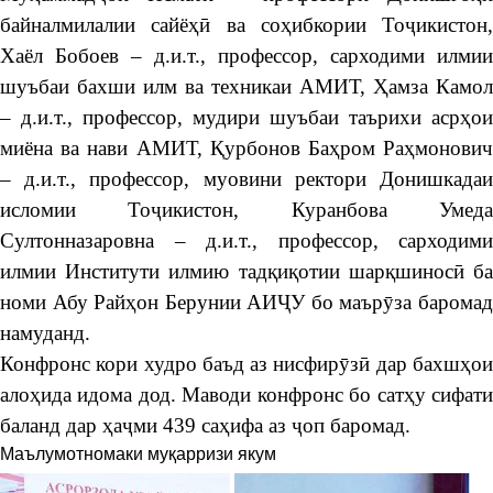
байналмилалии сайёҳӣ ва соҳибкории Тоҷикистон,
Хаёл Бобоев – д.и.т., профессор, сарходими илмии
шуъбаи бахши илм ва техникаи АМИТ, Ҳамза Камол
– д.и.т., профессор, мудири шуъбаи таърихи асрҳои
миёна ва нави АМИТ, Қурбонов Баҳром Раҳмонович
– д.и.т., профессор, муовини ректори Донишкадаи
исломии Тоҷикистон, Куранбова Умеда
Султонназаровна – д.и.т., профессор, сарходими
илмии Институти илмию тадқиқотии шарқшиносӣ ба
номи Абу Райҳон Берунии АИҶУ бо маърӯза баромад
намуданд.
Конфронс кори худро баъд аз нисфирӯзӣ дар бахшҳои
алоҳида идома дод. Маводи конфронс бо сатҳу сифати
баланд дар ҳаҷми 439 саҳифа аз ҷоп баромад.
Маълумотномаки муқарризи якум