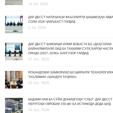
13 Jul, 2026
ДАР ДБССТ НАТИҶАҲОИ ФАЪОЛИЯТИ ШАШМОҲАИ АВВ
СОЛИ 2026 ҶАМЪБАСТ ГАРДИД
2 Jul, 2026
ДАР ДБССТ ҲАМОИШИ ИЛМӢ ВОБАСТА БА «ДАҲСОЛАИ
БАЙНАЛМИЛАЛӢ ОИД БА ТАҲКИМИ СУЛҲ БАРОИ НАСЛ
ОЯНДА (2027–2036)» БАРГУЗОР ГАРДИД
27 Jun, 2026
РОҲАНДОЗИИ ҲАМКОРИҲО БО ШИРКАТИ ТЕХНОЛОГИЯ
ТАЪЛИМИИ «ШАНДУН ТАҶИАН»
23 Jun, 2026
ҚАДАМИ НАВ БА СӮЙИ ДОНИШГОҲИ “САБЗ”: ДАР ДБССТ
НЕРУГОҲИ ОФТОБИИ 150 кВт БА ИСТИФОДА ДОДА ШУД
20 Jun, 2026