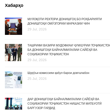
Хабарҳо
МУЛОҚОТИ РЕКТОРИ ДОНИШГОҲ БО РОҲБАРИЯТИ
ДОНИШГОҲИ ОМӮЗГОРИИ МАРКАЗИИ ЧИН
29 Jul, 2026
ТАШРИФИ ВАЗИРИ МУДОФИАИ ҶУМҲУРИИ ТОҶИКИСТО
БА ДОНИШГОҲИ БАЙНАЛМИЛАЛИИ САЙЁҲӢ ВА
СОҲИБКОРИИ ТОҶИКИСТОН
29 Jul, 2026
Шурӯъи комиссияи қабул барои довталабон
25 Jul, 2026
ДАР ДОНИШГОҲИ БАЙНАЛМИЛАЛИИ САЙЁҲӢ ВА
СОҲИБКОРИИ ТОҶИКИСТОН НИШАСТИ МАТБУОТӢ
БАРГУЗОР ГАРДИД