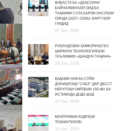
ВОБАСТА БА «ДАҲСОЛАИ
БАЙНАЛМИЛАЛӢ ОИД БА
ТАҲКИМИ СУЛҲ БАРОИ НАСЛҲОИ
ОЯНДА (2027–2036)» БАРГУЗОР
ГАРДИД
27 Jun, 2026
РОҲАНДОЗИИ ҲАМКОРИҲО БО
ШИРКАТИ ТЕХНОЛОГИЯҲОИ
ТАЪЛИМИИ «ШАНДУН ТАҶИАН»
23 Jun, 2026
ҚАДАМИ НАВ БА СӮЙИ
ДОНИШГОҲИ “САБЗ”: ДАР ДБССТ
НЕРУГОҲИ ОФТОБИИ 150 кВт БА
ИСТИФОДА ДОДА ШУД
20 Jun, 2026
МУАРРИФИИ КАДРҲОИ
ТОЗАИНТИХОБ!
15 Jun, 2026