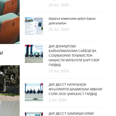
29 Jul, 2026
Шурӯъи комиссияи қабул барои
довталабон
25 Jul, 2026
ДАР ДОНИШГОҲИ
БАЙНАЛМИЛАЛИИ САЙЁҲӢ ВА
ТИ
СОҲИБКОРИИ ТОҶИКИСТОН
НИШАСТИ МАТБУОТӢ БАРГУЗОР
ГАРДИД
13 Jul, 2026
ДАР ДБССТ НАТИҶАҲОИ
ФАЪОЛИЯТИ ШАШМОҲАИ АВВАЛИ
СОЛИ 2026 ҶАМЪБАСТ ГАРДИД
2 Jul, 2026
ДАР ДБССТ ҲАМОИШИ ИЛМӢ