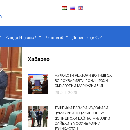
N
Рушди Иҷтимоӣ
Довталаб
Донишгоҳи Сабз
Хабарҳо
МУЛОҚОТИ РЕКТОРИ ДОНИШГОҲ
БО РОҲБАРИЯТИ ДОНИШГОҲИ
ОМӮЗГОРИИ МАРКАЗИИ ЧИН
29 Jul, 2026
ТАШРИФИ ВАЗИРИ МУДОФИАИ
ҶУМҲУРИИ ТОҶИКИСТОН БА
ДОНИШГОҲИ БАЙНАЛМИЛАЛИИ
САЙЁҲӢ ВА СОҲИБКОРИИ
ТОҶИКИСТОН