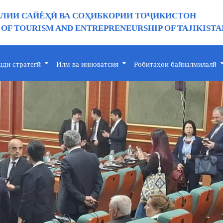
ИИ САЙЁҲӢ ВА СОҲИБКОРИИ ТОҶИКИСТОН
 OF TOURISM AND ENTREPRENEURSHIP OF TAJIKISTA
ди стратегӣ
Илм ва инноватсия
Робитаҳои байналмилалӣ