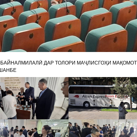
 БАЙНАЛМИЛАЛӢ ДАР ТОЛОРИ МАҶЛИСГОҲИ МАҚОМО
УШАНБЕ