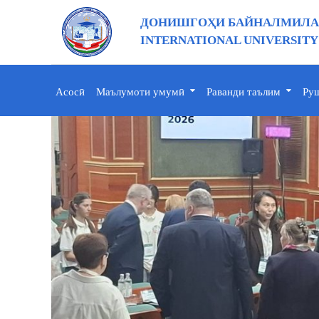
ДОНИШГОҲИ БАЙНАЛМИЛАЛ
INTERNATIONAL UNIVERSITY
Асосӣ
Маълумоти умумӣ
Раванди таълим
Руш