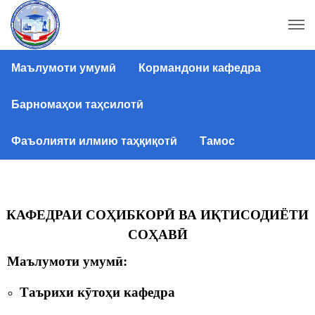
Маълумоти умумӣ
Кормандони кафедра
Барномаҳои таҳсилотӣ
Фаъолияти илмию таҳқиқотӣ
Тамос
КАФЕДРАИ СО
Ҳ
ИБКОР
Ӣ
ВА
И
Қ
ТИСОДИЁТИ
СО
Ҳ
АВ
Ӣ
Маълумоти умум
ӣ
:
Таърихи к
ӯ
то
ҳ
и
кафедра