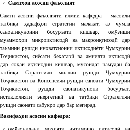
Самт
ҳ
ои
асосии
фаъолият
Самти асосии фаъолияти илмии кафедра – масоили
татбиқи ҳадафҳои стратегии малакат, аз ҷумла
саноатикунонии босуръати кишвар, омӯзиши
муаммоҳои микроиқтисодӣ ва макроиқтисодӣ дар
таъмини рушди иноватсионии иқтисодиёти Ҷумҳурии
Тоҷикистон, сиёсати бехатарӣ ва амнияти иқтисодӣ
дар соҳаи иқтсиодии кишвар, мусоидат намудан ба
татбиқи Стратегияи миллии рушди Ҷумҳурии
Тоҷикистон ва Консепсияи рушди саноати Ҷумҳурии
Тоҷикистон, рушди саонатикунони босуръат,
истиқлолияти энергетикӣ ва татбиқи Стратегияи
рушди саонати сабукро дар бар мегирад.
Вазифа
ҳ
ои
асосии
кафедра:
омӯзонидани моҳияти иҷтимоию иқтисодӣ ва