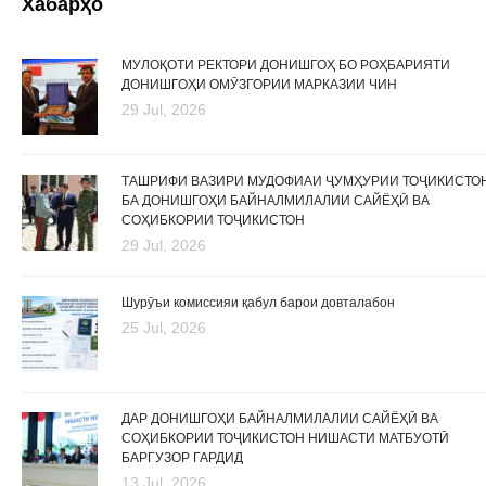
Хабарҳо
МУЛОҚОТИ РЕКТОРИ ДОНИШГОҲ БО РОҲБАРИЯТИ
ДОНИШГОҲИ ОМӮЗГОРИИ МАРКАЗИИ ЧИН
29 Jul, 2026
ТАШРИФИ ВАЗИРИ МУДОФИАИ ҶУМҲУРИИ ТОҶИКИСТО
БА ДОНИШГОҲИ БАЙНАЛМИЛАЛИИ САЙЁҲӢ ВА
СОҲИБКОРИИ ТОҶИКИСТОН
29 Jul, 2026
Шурӯъи комиссияи қабул барои довталабон
25 Jul, 2026
ДАР ДОНИШГОҲИ БАЙНАЛМИЛАЛИИ САЙЁҲӢ ВА
СОҲИБКОРИИ ТОҶИКИСТОН НИШАСТИ МАТБУОТӢ
БАРГУЗОР ГАРДИД
13 Jul, 2026