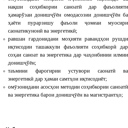
нақши соҳибкории саноатӣ дар фаъолияти
ҳамарўзаи донишҷўён омодасозии донишҷўён ба
ҳаёти пурарзишу фаъоли ҷомеаи муосири
саонатикунонӣ ва энергетикӣ;
равшан гардонидани моҳияти равандҳои рушди
иқтисодии ташаккули фаъолияти соҳибкорӣ дар
соҳаи саноат ва энергетика дар чаҳонбинии илмии
донишҷўён;
таъмини фарогирии устувори саонатӣ ва
энергетикӣ дар ҳамаи самтҳои иқтисодиёт;
омӯзонидани асосҳои методии соҳибкории саноатӣ
ва энергетика барои донишҷӯён ва магистрантҳо;