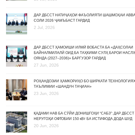
ДАР ДБССТ НАТИҶАҲОИ ФАЪОЛИЯТИ ШАШМОҲАИ АВВ
СОЛИ 2026 ҶАМЪБАСТ ГАРДИД
2 Jul, 2026
ДАР ДБССТ ҲАМОИШИ ИЛМӢ ВОБАСТА БА «ДАҲСОЛАИ
БАЙНАЛМИЛАЛӢ ОИД БА ТАҲКИМИ СУЛҲ БАРОИ НАСЛ
ОЯНДА (2027–2036)» БАРГУЗОР ГАРДИД
27 Jun, 2026
РОҲАНДОЗИИ ҲАМКОРИҲО БО ШИРКАТИ ТЕХНОЛОГИЯ
ТАЪЛИМИИ «ШАНДУН ТАҶИАН»
23 Jun, 2026
ҚАДАМИ НАВ БА СӮЙИ ДОНИШГОҲИ “САБЗ”: ДАР ДБССТ
НЕРУГОҲИ ОФТОБИИ 150 кВт БА ИСТИФОДА ДОДА ШУД
20 Jun, 2026