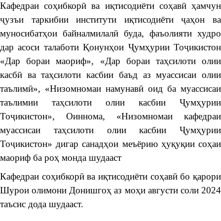
Кафедраи соҳибкорӣ ва иқтисодиёти соҳавӣ ҳамчун
ҷузъи таркибии институти иқтисодиёти ҷаҳон ва
муносибатҳои байналмилалӣ буда, фаъолияти худро
дар асоси талаботи Қонунҳои Ҷумҳурии Тоҷикистон
«Дар бораи маориф», «Дар бораи таҳсилоти олии
касбӣ ва таҳсилоти касбии баъд аз муассисаи олии
таълимӣ», «Низомномаи намунавӣ оид ба муассисаи
таълимии таҳсилоти олии касбии Ҷумҳурии
Тоҷикистон», Оиннома, «Низомномаи кафедраи
муассисаи таҳсилоти олии касбии Ҷумҳурии
Тоҷикистон» дигар санадҳои меъёрию ҳуқуқии соҳаи
маориф ба роҳ монда шудааст
Кафедраи соҳибкорӣ ва иқтисодиёти соҳавӣ бо қарори
Шурои олимони Донишгоҳ аз моҳи августи соли 2024
таъсис дода шудааст.