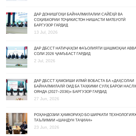
ДАР ДОНИШГОҲИ БАЙНАЛМИЛАЛИИ САЙЁҲӢ ВА
СОҲИБКОРИИ ТОҶИКИСТОН НИШАСТИ МАТБУОТӢ
БАРГУЗОР ГАРДИД
13 Jul, 2026
ДАР ДБССТ НАТИҶАҲОИ ФАЪОЛИЯТИ ШАШМОҲАИ АВВ
СОЛИ 2026 ҶАМЪБАСТ ГАРДИД
2 Jul, 2026
ДАР ДБССТ ҲАМОИШИ ИЛМӢ ВОБАСТА БА «ДАҲСОЛАИ
БАЙНАЛМИЛАЛӢ ОИД БА ТАҲКИМИ СУЛҲ БАРОИ НАСЛ
ОЯНДА (2027–2036)» БАРГУЗОР ГАРДИД
27 Jun, 2026
РОҲАНДОЗИИ ҲАМКОРИҲО БО ШИРКАТИ ТЕХНОЛОГИЯ
ТАЪЛИМИИ «ШАНДУН ТАҶИАН»
23 Jun, 2026