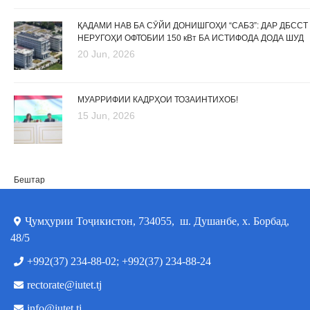
ҚАДАМИ НАВ БА СӮЙИ ДОНИШГОҲИ “САБЗ”: ДАР ДБССТ
НЕРУГОҲИ ОФТОБИИ 150 кВт БА ИСТИФОДА ДОДА ШУД
20 Jun, 2026
МУАРРИФИИ КАДРҲОИ ТОЗАИНТИХОБ!
15 Jun, 2026
Бештар
Ҷумҳурии Тоҷикистон, 734055, ш. Душанбе, х. Борбад,
48/5
+992(37) 234-88-02; +992(37) 234-88-24
rectorate@iutet.tj
info@iutet.tj