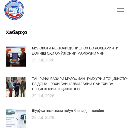
Хабарҳо
МУЛОҚОТИ РЕКТОРИ ДОНИШГОҲ БО РОҲБАРИЯТИ
ДОНИШГОҲИ ОМӮЗГОРИИ МАРКАЗИИ ЧИН
29 Jul, 2026
ТАШРИФИ ВАЗИРИ МУДОФИАИ ҶУМҲУРИИ ТОҶИКИСТО
БА ДОНИШГОҲИ БАЙНАЛМИЛАЛИИ САЙЁҲӢ ВА
СОҲИБКОРИИ ТОҶИКИСТОН
29 Jul, 2026
Шурӯъи комиссияи қабул барои довталабон
25 Jul, 2026