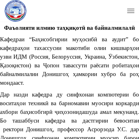
Фаъолияти илмию таҳқиқотӣ ва байналмилалӣ
Кафедраи “Баҳисобгирии муҳосибӣ ва аудит” бо
кафедраҳои тахассусии макотиби олии кишварҳои
узви ИДМ (Россия, Белоруссия, Украина, Ӯзбекистон,
Қазоқистон) ва Ҷопон тавассути раёсати робитаҳои
байналмилалии Донишгоҳ ҳамкории хубро ба роҳ
мондааст.
Дар назди кафедра ду синфхонаи компютерии бо
воситаҳои техникӣ ва барномавии муосири коркарди
ахбори баҳисобгирӣ ҷиҳозонидашуда амал мекунанд.
Бо ташаббуси кафедра ва дастгирии бевоситаи
ректори Донишгоҳ, профессор Асрорзода У.С. дар
Донишгоҳ синфхонаи компютерии муосир барои