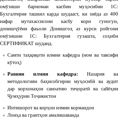
омӯзиши барномаи касбии муҳосибии 1С:
Бухгалтерия ташкил карда шудааст, ки зиёда аз 400
нафар мутахассисони касбу кори гуногун,
донишҷӯёни фаъоли Донишгоҳ аз курси ройгони
омӯзишии 1С: Бухгалтерия гузашта, соҳиби
СЕРТИФИКАТ шуданд.
Самти таҳқиқоти илмии кафедра (ном ва тавсифи
кӯтоҳ)
Равияи илмии кафедра
:
Назария ва
методологияи баҳисобгирии муҳосибӣ ва аудит
дар корхонаҳои саноатию тиҷоратӣ ва сайёҳии
Ҷумҳурии Тоҷикистон
Интишорот ва корҳои илмии кормандон
Лоиҳа ва грантҳои амалишаванда