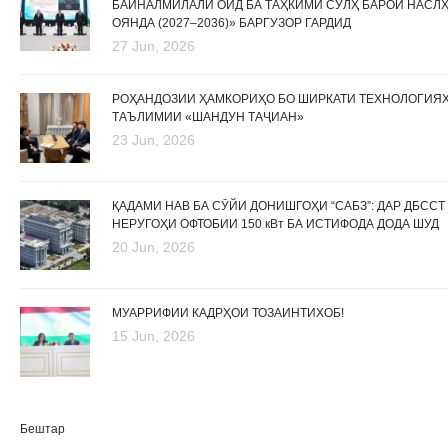
БАЙНАЛМИЛАЛӢ ОИД БА ТАҲКИМИ СУЛҲ БАРОИ НАСЛ
ОЯНДА (2027–2036)» БАРГУЗОР ГАРДИД
27 Jun, 2026
РОҲАНДОЗИИ ҲАМКОРИҲО БО ШИРКАТИ ТЕХНОЛОГИЯ
ТАЪЛИМИИ «ШАНДУН ТАҶИАН»
23 Jun, 2026
ҚАДАМИ НАВ БА СӮЙИ ДОНИШГОҲИ “САБЗ”: ДАР ДБССТ
НЕРУГОҲИ ОФТОБИИ 150 кВт БА ИСТИФОДА ДОДА ШУД
20 Jun, 2026
МУАРРИФИИ КАДРҲОИ ТОЗАИНТИХОБ!
15 Jun, 2026
Бештар