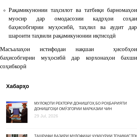
Рақамикунонии таҳсилот ва татбиқи барномаҳои
муосир дар омодасозии кадрҳои соҳаи
баҳисобгирии муҳосибӣ, таҳлил ва аудит дар
шароити таҳвили рақамикунонии иқтисодӣ
Масъалаҳои истифодаи нақшаи ҳисобҳои
баҳисобгирии муҳосибӣ дар корхонаҳои бахши
соҳибкорӣ
Хабарҳо
МУЛОҚОТИ РЕКТОРИ ДОНИШГОҲ БО РОҲБАРИЯТИ
ДОНИШГОҲИ ОМӮЗГОРИИ МАРКАЗИИ ЧИН
29 Jul, 2026
ТАШРИФИ ВАЗИРИ МУДОФИАИ ҶУМҲУРИИ ТОҶИКИСТО