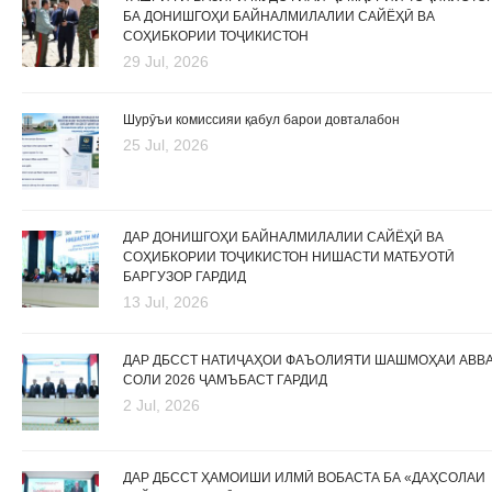
БА ДОНИШГОҲИ БАЙНАЛМИЛАЛИИ САЙЁҲӢ ВА
СОҲИБКОРИИ ТОҶИКИСТОН
29 Jul, 2026
Шурӯъи комиссияи қабул барои довталабон
25 Jul, 2026
ДАР ДОНИШГОҲИ БАЙНАЛМИЛАЛИИ САЙЁҲӢ ВА
СОҲИБКОРИИ ТОҶИКИСТОН НИШАСТИ МАТБУОТӢ
БАРГУЗОР ГАРДИД
13 Jul, 2026
ДАР ДБССТ НАТИҶАҲОИ ФАЪОЛИЯТИ ШАШМОҲАИ АВВ
СОЛИ 2026 ҶАМЪБАСТ ГАРДИД
2 Jul, 2026
ДАР ДБССТ ҲАМОИШИ ИЛМӢ ВОБАСТА БА «ДАҲСОЛАИ