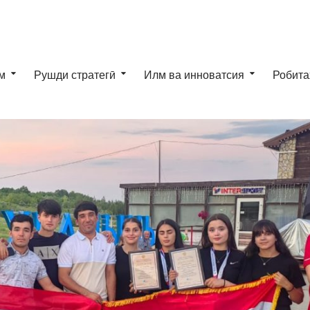
м
Рушди стратегӣ
Илм ва инноватсия
Робита