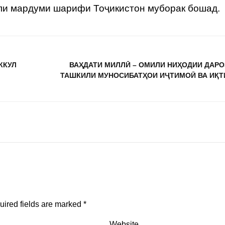
лли мардуми шарифи Тоҷикистон муборак бошад.
ККУЛ
ВАҲДАТИ МИЛЛӢ – ОМИЛИ НИҲОДИИ ДАР
ТАШКИЛИ МУНОСИБАТҲОИ ИҶТИМОӢ ВА ИҚ
uired fields are marked
*
Website