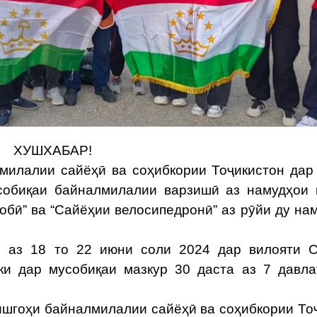
ХУШХАБАР!
лалии сайёҳӣ ва соҳибкории Тоҷикистон дар
обиқаи байналмилалии варзишӣ аз намудҳои 
обӣ” ва “Сайёҳии велосипедронӣ” аз рӯйи ду на
р аз 18 то 22 июни соли 2024 дар вилояти 
 ки дар мусобиқаи мазкур 30 даста аз 7 давл
гоҳи байналмилалии сайёҳӣ ва соҳибкории То