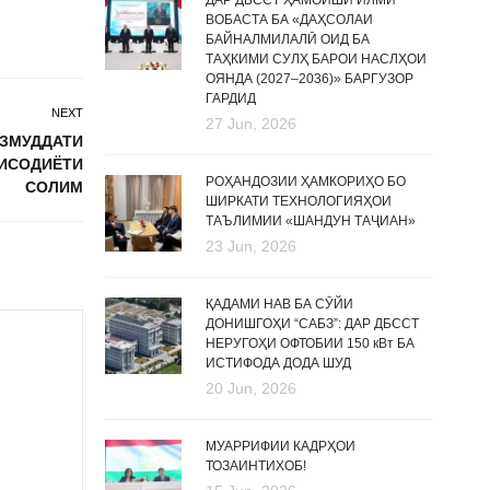
ДАР ДБССТ ҲАМОИШИ ИЛМӢ
ВОБАСТА БА «ДАҲСОЛАИ
БАЙНАЛМИЛАЛӢ ОИД БА
ТАҲКИМИ СУЛҲ БАРОИ НАСЛҲОИ
ОЯНДА (2027–2036)» БАРГУЗОР
ГАРДИД
NEXT
27 Jun, 2026
ОЗМУДДАТИ
ТИСОДИЁТИ
РОҲАНДОЗИИ ҲАМКОРИҲО БО
СОЛИМ
ШИРКАТИ ТЕХНОЛОГИЯҲОИ
ТАЪЛИМИИ «ШАНДУН ТАҶИАН»
23 Jun, 2026
ҚАДАМИ НАВ БА СӮЙИ
ДОНИШГОҲИ “САБЗ”: ДАР ДБССТ
НЕРУГОҲИ ОФТОБИИ 150 кВт БА
ИСТИФОДА ДОДА ШУД
20 Jun, 2026
МУАРРИФИИ КАДРҲОИ
ТОЗАИНТИХОБ!