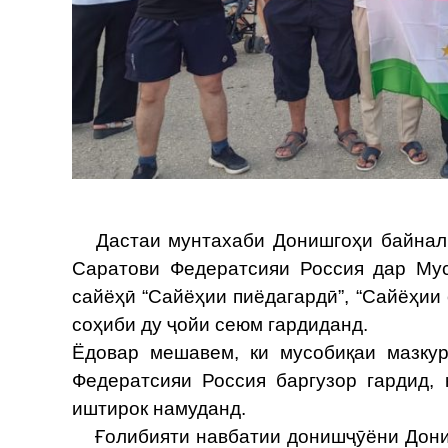
Дастаи мунтахаби Донишгоҳи байналми
Саратови Федератсияи Россия дар Мус
сайёҳӣ “Сайёҳии пиёдагардӣ”, “Сайёҳии 
соҳиби ду ҷойи сеюм гардиданд.
Ёдовар мешавем, ки мусобиқаи мазку
Федератсияи Россия баргузор гардид,
иштирок намуданд.
Ғолибияти навбатии донишҷӯёни Дониш