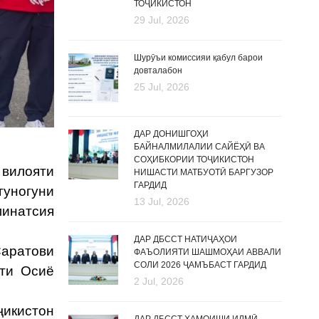
ТОҶИКИСТОН
29 Jul, 2026
Шурӯъи комиссияи қабул барои
довталабон
25 Jul, 2026
ДАР ДОНИШГОҲИ
БАЙНАЛМИЛАЛИИ САЙЁҲӢ ВА
СОҲИБКОРИИ ТОҶИКИСТОН
 вилояти
НИШАСТИ МАТБУОТӢ БАРГУЗОР
ГАРДИД
гуногуни
13 Jul, 2026
минатсия
ДАР ДБССТ НАТИҶАҲОИ
Саратови
ФАЪОЛИЯТИ ШАШМОҲАИ АВВАЛИ
СОЛИ 2026 ҶАМЪБАСТ ГАРДИД
ати Осиё
2 Jul, 2026
ҷикистон