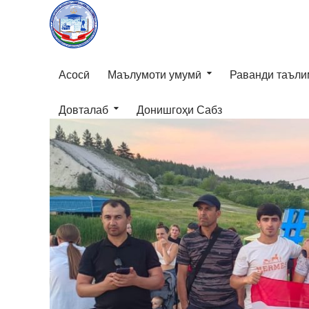
Асосӣ
Маълумоти умумӣ
Раванди таъли
Довталаб
Донишгоҳи Сабз