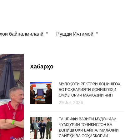
ҳои байналмилалӣ
Рушди Иҷтимоӣ
Хабарҳо
МУЛОҚОТИ РЕКТОРИ ДОНИШГОҲ
БО РОҲБАРИЯТИ ДОНИШГОҲИ
ОМӮЗГОРИИ МАРКАЗИИ ЧИН
29 Jul, 2026
ТАШРИФИ ВАЗИРИ МУДОФИАИ
ҶУМҲУРИИ ТОҶИКИСТОН БА
ДОНИШГОҲИ БАЙНАЛМИЛАЛИИ
САЙЁҲӢ ВА СОҲИБКОРИИ