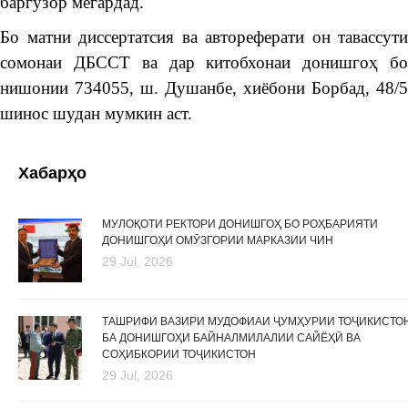
баргузор мегардад.
Бо матни диссертатсия ва автореферати он тавассути
сомонаи ДБССТ ва дар китобхонаи донишгоҳ бо
нишонии 734055, ш. Душанбе, хиёбони Борбад, 48/5
шинос шудан мумкин аст.
Хабарҳо
МУЛОҚОТИ РЕКТОРИ ДОНИШГОҲ БО РОҲБАРИЯТИ
ДОНИШГОҲИ ОМӮЗГОРИИ МАРКАЗИИ ЧИН
29 Jul, 2026
ТАШРИФИ ВАЗИРИ МУДОФИАИ ҶУМҲУРИИ ТОҶИКИСТО
БА ДОНИШГОҲИ БАЙНАЛМИЛАЛИИ САЙЁҲӢ ВА
СОҲИБКОРИИ ТОҶИКИСТОН
29 Jul, 2026