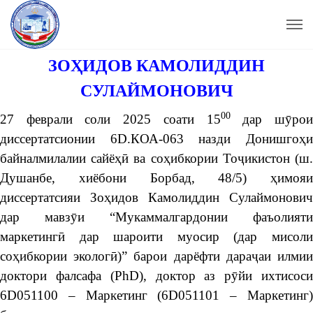
ЗОҲИДОВ КАМОЛИДДИН
СУЛАЙМОНОВИЧ
00
27 феврали соли 2025 соати 15
дар шӯро
диссертатсионии 6D.КОА-063 назди Донишгоҳи
байналмилалии сайёҳӣ ва соҳибкории Тоҷикистон (ш.
Душанбе, хиёбони Борбад, 48/5) ҳимояи
диссертатсияи
Зоҳидов Камолиддин Сулаймонович
дар мавзӯи “Мукаммалгардонии фаъолияти
маркетингӣ дар шароити муосир (дар мисоли
соҳибкории экологӣ)” барои дарёфти дараҷаи илмии
доктори фалсафа (PhD), доктор аз рӯйи ихтисоси
6D051100 – Маркетинг (6D051101 – Маркетинг)