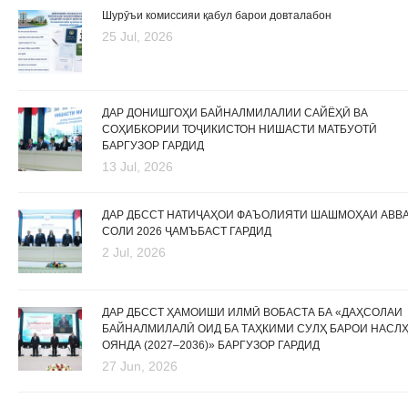
Шурӯъи комиссияи қабул барои довталабон
25 Jul, 2026
ДАР ДОНИШГОҲИ БАЙНАЛМИЛАЛИИ САЙЁҲӢ ВА
СОҲИБКОРИИ ТОҶИКИСТОН НИШАСТИ МАТБУОТӢ
БАРГУЗОР ГАРДИД
13 Jul, 2026
ДАР ДБССТ НАТИҶАҲОИ ФАЪОЛИЯТИ ШАШМОҲАИ АВВ
СОЛИ 2026 ҶАМЪБАСТ ГАРДИД
2 Jul, 2026
ДАР ДБССТ ҲАМОИШИ ИЛМӢ ВОБАСТА БА «ДАҲСОЛАИ
БАЙНАЛМИЛАЛӢ ОИД БА ТАҲКИМИ СУЛҲ БАРОИ НАСЛ
ОЯНДА (2027–2036)» БАРГУЗОР ГАРДИД
27 Jun, 2026