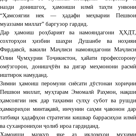
назди донишгоҳ, ҳамоиши илмӣ таҳти унвони
“Ҳамсоягии нек — ҳадафи меҳварии Пешвои
муаззами миллат” баргузор гардид.
Дар ҳамоиш роҳбарият ва намояндагони ҲХДТ,
сохторҳои ҳизбии шаҳри Душанбе ва ноҳияи
Фирдавсӣ, вакили Маҷлиси намояндагони Маҷлиси
Олии Ҷумҳурии Тоҷикистон, ҳайати профессорону
омӯзгорон, донишҷӯён ва дигар меҳмонони расмӣ
иштирок намуданд.
Зимни ҳамоиш перомуни сиёсати дӯстонаи хориҷии
Пешвои миллат, муҳтарам Эмомалӣ Раҳмон, нақши
ҳамсоягии нек дар таҳкими сулҳу субот ва рушди
ҳамкориҳои минтақавӣ, инчунин саҳми ҷавонон дар
татбиқи ҳадафҳои стратегии кишвар баррасиҳои илмӣ
ва суханрониҳои ҷолиб ироа гардиданд.
Ҳамоиши мазкур яке аз иқдомҳои муҳими