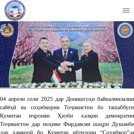
04 апрели соли 2025 дар Донишгоҳи байналмилалии
сайёҳӣ ва соҳибкории Тоҷикистон бо ташаббуси
Кумитаи иҷроияи Ҳизби халқии демократии
Тоҷикистон дар ноҳияи Фирдавсии шаҳри Душанбе
дар ҳамкорӣ бо Кумитаи ибтидоии “Соҳибкор”-и