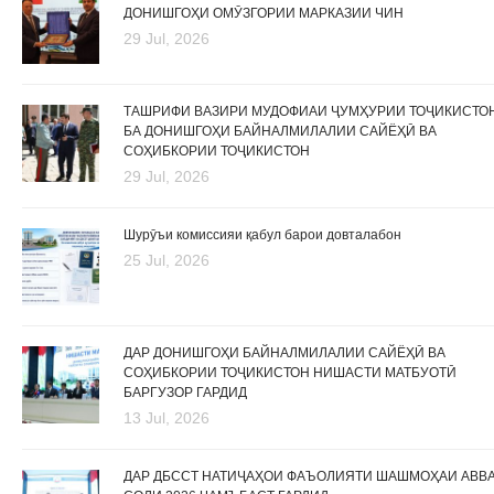
ДОНИШГОҲИ ОМӮЗГОРИИ МАРКАЗИИ ЧИН
29 Jul, 2026
ТАШРИФИ ВАЗИРИ МУДОФИАИ ҶУМҲУРИИ ТОҶИКИСТО
БА ДОНИШГОҲИ БАЙНАЛМИЛАЛИИ САЙЁҲӢ ВА
СОҲИБКОРИИ ТОҶИКИСТОН
29 Jul, 2026
Шурӯъи комиссияи қабул барои довталабон
25 Jul, 2026
ДАР ДОНИШГОҲИ БАЙНАЛМИЛАЛИИ САЙЁҲӢ ВА
СОҲИБКОРИИ ТОҶИКИСТОН НИШАСТИ МАТБУОТӢ
БАРГУЗОР ГАРДИД
13 Jul, 2026
ДАР ДБССТ НАТИҶАҲОИ ФАЪОЛИЯТИ ШАШМОҲАИ АВВ