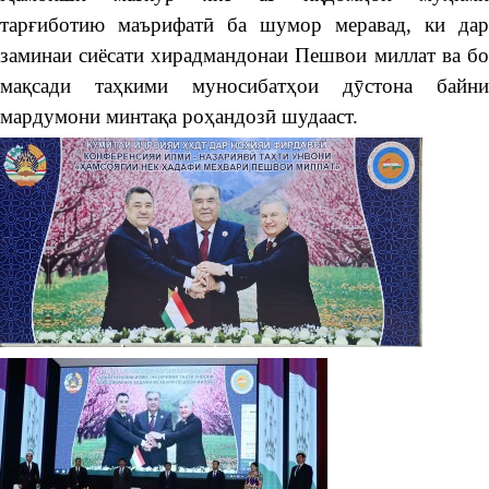
тарғиботию маърифатӣ ба шумор меравад, ки дар
заминаи сиёсати хирадмандонаи Пешвои миллат ва бо
мақсади таҳкими муносибатҳои дӯстона байни
мардумони минтақа роҳандозӣ шудааст.