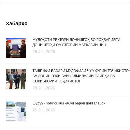
Хабарҳо
МУЛОҚОТИ РЕКТОРИ ДОНИШГОҲ БО РОҲБАРИЯТИ
ДОНИШГОҲИ ОМӮЗГОРИИ МАРКАЗИИ ЧИН
29 Jul, 2026
ТАШРИФИ ВАЗИРИ МУДОФИАИ ҶУМҲУРИИ ТОҶИКИСТО
БА ДОНИШГОҲИ БАЙНАЛМИЛАЛИИ САЙЁҲӢ ВА
СОҲИБКОРИИ ТОҶИКИСТОН
29 Jul, 2026
Шурӯъи комиссияи қабул барои довталабон
25 Jul, 2026