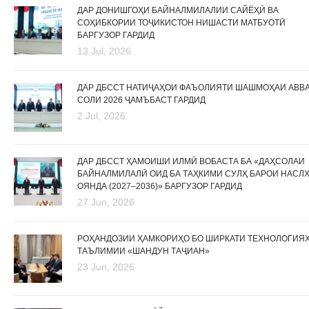
ДАР ДОНИШГОҲИ БАЙНАЛМИЛАЛИИ САЙЁҲӢ ВА
СОҲИБКОРИИ ТОҶИКИСТОН НИШАСТИ МАТБУОТӢ
БАРГУЗОР ГАРДИД
13 Jul, 2026
ДАР ДБССТ НАТИҶАҲОИ ФАЪОЛИЯТИ ШАШМОҲАИ АВВ
СОЛИ 2026 ҶАМЪБАСТ ГАРДИД
2 Jul, 2026
ДАР ДБССТ ҲАМОИШИ ИЛМӢ ВОБАСТА БА «ДАҲСОЛАИ
БАЙНАЛМИЛАЛӢ ОИД БА ТАҲКИМИ СУЛҲ БАРОИ НАСЛ
ОЯНДА (2027–2036)» БАРГУЗОР ГАРДИД
27 Jun, 2026
РОҲАНДОЗИИ ҲАМКОРИҲО БО ШИРКАТИ ТЕХНОЛОГИЯ
ТАЪЛИМИИ «ШАНДУН ТАҶИАН»
23 Jun, 2026