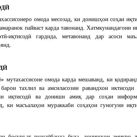
ОДӢ
хассисонеро омода месозад, ки донишҳои соҳаи иқт
амаранок пайваст карда тавонанд. Хатмкунандагони и
оотӣ-иқтисодӣ гардида, метавонанд дар асоси маъ
оянд.
ДӢ
ӣ»
мутахассисоне омода карда мешаванд, ки қодиран
 барои тахлил ва амсиласозии равандхои иктисоди
ми иқтисодӣ ва дониши амиқ дар соҳаи информ
д, ки масъалаҳои мураккаби соҳаҳои гуногуни иқт
и босуръат рушдёбанда буда, донишҳои амиқро д