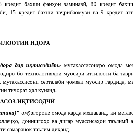
8 кредит бахши фанҳои заминавӣ, 80 кредит бахш
бӣ, 15 кредит бахши таҷрибаомӯзӣ ва 9 кредит атт
ТТИЛООТИИ ИДОРА
дора дар иқтисодиёт»
мутахассисонеро омода мек
одиро бо технологияҳои муосири иттилоотӣ ба тавр
с мутахассисони серталаби ҷомеаи муосир гардида, м
ни тиҷорат ҳал кунанд.
ОМАСОЗ-ИҚТИСОДЧӢ
атика)”
омӯзгороне омода карда мешаванд, ки метав
коллеҷҳо, донишгоҳо ва дигар муассисаҳои таълимӣ 
тӣ самаранок таълим диҳанд.