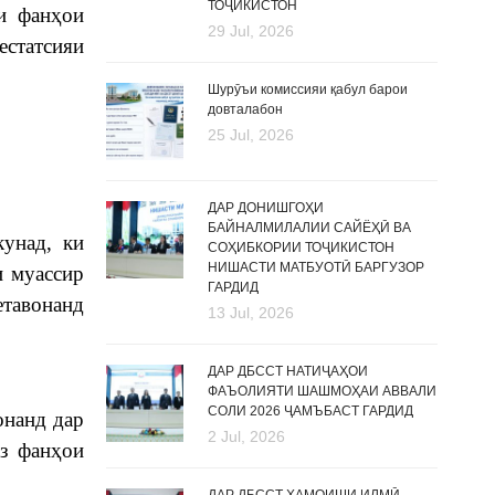
ТОҶИКИСТОН
и фанҳои
29 Jul, 2026
естатсияи
Шурӯъи комиссияи қабул барои
довталабон
25 Jul, 2026
ДАР ДОНИШГОҲИ
БАЙНАЛМИЛАЛИИ САЙЁҲӢ ВА
унад, ки
СОҲИБКОРИИ ТОҶИКИСТОН
НИШАСТИ МАТБУОТӢ БАРГУЗОР
и муассир
ГАРДИД
етавонанд
13 Jul, 2026
ДАР ДБССТ НАТИҶАҲОИ
ФАЪОЛИЯТИ ШАШМОҲАИ АВВАЛИ
СОЛИ 2026 ҶАМЪБАСТ ГАРДИД
онанд дар
2 Jul, 2026
аз фанҳои