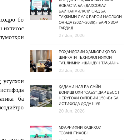
ДАР ДБССТ ҲАМОИШИ ИЛМӢ
ВОБАСТА БА «ДАҲСОЛАИ
БАЙНАЛМИЛАЛӢ ОИД БА
ТАҲКИМИ СУЛҲ БАРОИ НАСЛҲОИ
исодро бо
ОЯНДА (2027–2036)» БАРГУЗОР
н ихтисос
ГАРДИД
27 Jun, 2026
лумотҳои
РОҲАНДОЗИИ ҲАМКОРИҲО БО
ШИРКАТИ ТЕХНОЛОГИЯҲОИ
ТАЪЛИМИИ «ШАНДУН ТАҶИАН»
23 Jun, 2026
д усулхои
ҚАДАМИ НАВ БА СӮЙИ
 истифода
ДОНИШГОҲИ “САБЗ”: ДАР ДБССТ
атика ба
НЕРУГОҲИ ОФТОБИИ 150 кВт БА
ИСТИФОДА ДОДА ШУД
исодиётро
20 Jun, 2026
МУАРРИФИИ КАДРҲОИ
ТОЗАИНТИХОБ!
ар соҳаи