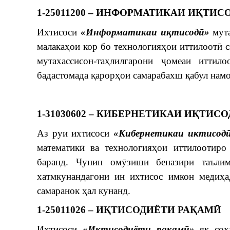
1-25011200 – ИНФОРМАТИКАИ ИҚТИС
Ихтисоси
«Информатикаи иқтисодӣ»
мута
малакаҳои кор бо технологияҳои иттилоотӣ с
мутахассисон-таҳлилгарони ҷомеаи иттил
бадастомада қарорҳои самарабахш қабул нам
1-31030602 – КИБЕРНЕТИКАИ
ИҚТИСО
Аз руи ихтисоси
«Кибернетикаи иктисод
математикӣ ва технологияҳои иттилоотиро
баранд. Чунин омӯзиши беназири таъли
хатмкунандагони ин ихтисос имкон медиҳа
самаранок ҳал кунанд.
1-25011026 – ИҚТИСОДИЁТИ
РАҚАМӢ
Ихтисоси
«Иқтисодиёти рақамӣ»
як соҳа