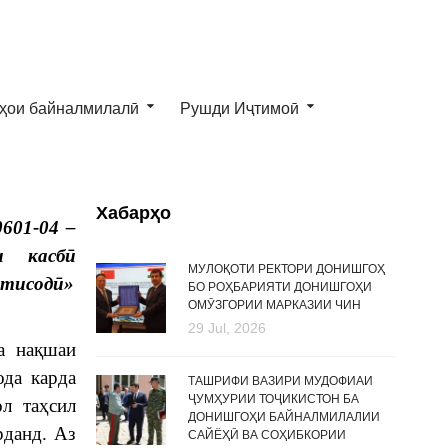
ҳои байналмилалӣ
Рушди Иҷтимоӣ
Хабарҳо
0601-04 –
и касб
ӣ
МУЛОҚОТИ РЕКТОРИ ДОНИШГОҲ
ктисод
ӣ
»
БО РОҲБАРИЯТИ ДОНИШГОҲИ
ОМӮЗГОРИИ МАРКАЗИИ ЧИН
29 Jul, 2026
ва нақшаи
ода карда
ТАШРИФИ ВАЗИРИ МУДОФИАИ
ҶУМҲУРИИ ТОҶИКИСТОН БА
л таҳсил
ДОНИШГОҲИ БАЙНАЛМИЛАЛИИ
рданд. Аз
САЙЁҲӢ ВА СОҲИБКОРИИ