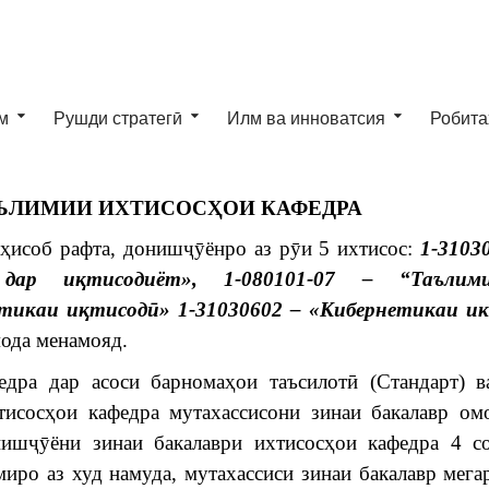
м
Рушди стратегӣ
Илм ва инноватсия
Робита
ЪЛИМИИ ИХТИСОСҲОИ КАФЕДРА
 ҳисоб рафта, донишҷӯёнро аз рӯи 5 ихтисос:
1-3103
дар
и
қ
тисодиёт»
, 1-080101-07 – “Таълим
тикаи и
қ
тисод
ӣ
»
1-31030602 – «Кибернетикаи и
ода менамояд.
едра дар асоси барномаҳои таъсилотӣ (Стандарт) 
исосҳои кафедра мутахассисони зинаи бакалавр ом
ишҷӯёни зинаи бакалаври ихтисосҳои кафедра 4 со
иро аз худ намуда, мутахассиси зинаи бакалавр мега