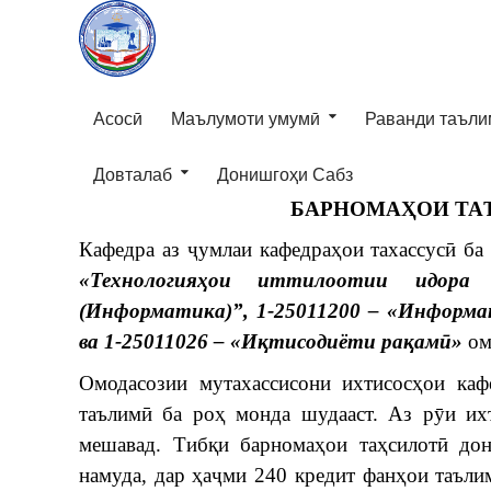
Асосӣ
Маълумоти умумӣ
Раванди таъли
Довталаб
Донишгоҳи Сабз
БАРНОМАҲОИ ТА
Кафедра аз ҷумлаи кафедраҳои тахассусӣ ба
«Технология
ҳ
ои
иттилоотии
идора
(Информатика)”,
1-25011200 – «Информа
ва
1-25011026 – «И
қ
тисодиёти
ра
қ
ам
ӣ
»
ом
Омодасозии мутахассисони ихтисосҳои каф
таълимӣ ба роҳ монда шудааст. Аз рӯи ихт
мешавад. Тибқи барномаҳои таҳсилотӣ дон
намуда, дар ҳаҷми 240 кредит фанҳои таълим