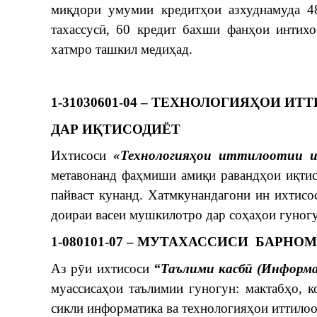
миқдори умумии кредитҳои азхуднамуда 4
тахассусӣ, 60 кредит бахши фанҳои интихо
хатмро ташкил медиҳад.
1-31030601-04 – ТЕХНОЛОГИЯҲОИ И
ДАР ИҚТИСОДИЁТ
Ихтисоси
«Технологияҳои иттилоотии и
метавонанд фаҳмиши амиқи равандҳои иқтис
пайваст кунанд. Хатмкунандагони ин ихтисо
доираи васеи мушкилотро дар соҳаҳои гуногу
1-080101-07 – МУТАХАССИСИ БАРН
Аз рӯи ихтисоси
“Таълими касбӣ (Информ
муассисаҳои таълимии гуногун: мактабҳо, 
сикли информатика ва технологияҳои иттилоо