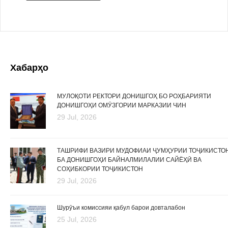
Хабарҳо
МУЛОҚОТИ РЕКТОРИ ДОНИШГОҲ БО РОҲБАРИЯТИ
ДОНИШГОҲИ ОМӮЗГОРИИ МАРКАЗИИ ЧИН
29 Jul, 2026
ТАШРИФИ ВАЗИРИ МУДОФИАИ ҶУМҲУРИИ ТОҶИКИСТО
БА ДОНИШГОҲИ БАЙНАЛМИЛАЛИИ САЙЁҲӢ ВА
СОҲИБКОРИИ ТОҶИКИСТОН
29 Jul, 2026
Шурӯъи комиссияи қабул барои довталабон
25 Jul, 2026