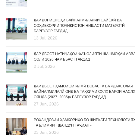
ДАР ДОНИШГОҲИ БАЙНАЛМИЛАЛИИ САЙЁҲӢ ВА
СОҲИБКОРИИ ТОҶИКИСТОН НИШАСТИ МАТБУОТӢ
БАРГУЗОР ГАРДИД
13 Jul, 2026
ДАР ДБССТ НАТИҶАҲОИ ФАЪОЛИЯТИ ШАШМОҲАИ АВВ
СОЛИ 2026 ҶАМЪБАСТ ГАРДИД
2 Jul, 2026
ДАР ДБССТ ҲАМОИШИ ИЛМӢ ВОБАСТА БА «ДАҲСОЛАИ
БАЙНАЛМИЛАЛӢ ОИД БА ТАҲКИМИ СУЛҲ БАРОИ НАСЛ
ОЯНДА (2027–2036)» БАРГУЗОР ГАРДИД
27 Jun, 2026
РОҲАНДОЗИИ ҲАМКОРИҲО БО ШИРКАТИ ТЕХНОЛОГИЯ
ТАЪЛИМИИ «ШАНДУН ТАҶИАН»
23 Jun, 2026