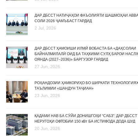
ДАР ДБССТ НАТИҶАҲОИ ФАЪОЛИЯТИ ШАШМОҲАИ АВВ
СОЛИ 2026 ҶАМЪБАСТ ГАРДИД
2 Jul, 2026
ДАР ДБССТ ҲАМОИШИ ИЛМӢ ВОБАСТА БА «ДАҲСОЛАИ
БАЙНАЛМИЛАЛӢ ОИД БА ТАҲКИМИ СУЛҲ БАРОИ НАСЛ
ОЯНДА (2027–2036)» БАРГУЗОР ГАРДИД
27 Jun, 2026
РОҲАНДОЗИИ ҲАМКОРИҲО БО ШИРКАТИ ТЕХНОЛОГИЯ
ТАЪЛИМИИ «ШАНДУН ТАҶИАН»
23 Jun, 2026
ҚАДАМИ НАВ БА СӮЙИ ДОНИШГОҲИ “САБЗ”: ДАР ДБССТ
НЕРУГОҲИ ОФТОБИИ 150 кВт БА ИСТИФОДА ДОДА ШУД
20 Jun, 2026