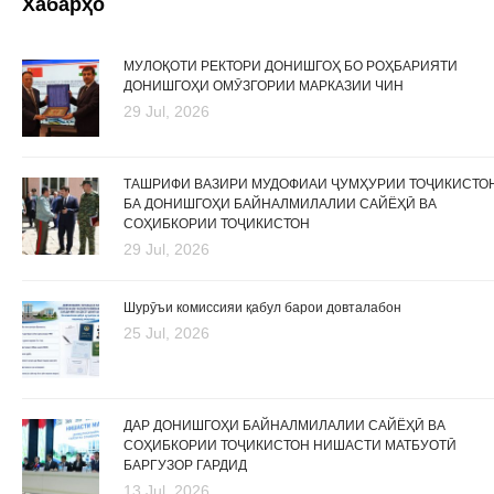
Хабарҳо
МУЛОҚОТИ РЕКТОРИ ДОНИШГОҲ БО РОҲБАРИЯТИ
ДОНИШГОҲИ ОМӮЗГОРИИ МАРКАЗИИ ЧИН
29 Jul, 2026
ТАШРИФИ ВАЗИРИ МУДОФИАИ ҶУМҲУРИИ ТОҶИКИСТО
БА ДОНИШГОҲИ БАЙНАЛМИЛАЛИИ САЙЁҲӢ ВА
СОҲИБКОРИИ ТОҶИКИСТОН
29 Jul, 2026
Шурӯъи комиссияи қабул барои довталабон
25 Jul, 2026
ДАР ДОНИШГОҲИ БАЙНАЛМИЛАЛИИ САЙЁҲӢ ВА
СОҲИБКОРИИ ТОҶИКИСТОН НИШАСТИ МАТБУОТӢ
БАРГУЗОР ГАРДИД
13 Jul, 2026