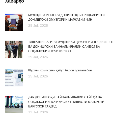
Хабарҳо
МУЛОҚОТИ РЕКТОРИ ДОНИШГОҲ БО РОҲБАРИЯТИ
ДОНИШГОҲИ ОМӮЗГОРИИ МАРКАЗИИ ЧИН
29 Jul, 2026
ТАШРИФИ ВАЗИРИ МУДОФИАИ ҶУМҲУРИИ ТОҶИКИСТО
БА ДОНИШГОҲИ БАЙНАЛМИЛАЛИИ САЙЁҲӢ ВА
СОҲИБКОРИИ ТОҶИКИСТОН
29 Jul, 2026
Шурӯъи комиссияи қабул барои довталабон
25 Jul, 2026
ДАР ДОНИШГОҲИ БАЙНАЛМИЛАЛИИ САЙЁҲӢ ВА
СОҲИБКОРИИ ТОҶИКИСТОН НИШАСТИ МАТБУОТӢ
БАРГУЗОР ГАРДИД
13 Jul, 2026