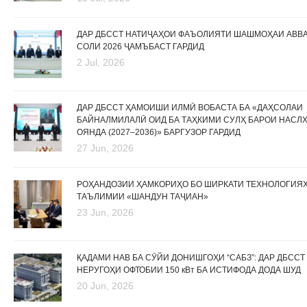
ДАР ДБССТ НАТИҶАҲОИ ФАЪОЛИЯТИ ШАШМОҲАИ АВВ
СОЛИ 2026 ҶАМЪБАСТ ГАРДИД
2 Jul, 2026
ДАР ДБССТ ҲАМОИШИ ИЛМӢ ВОБАСТА БА «ДАҲСОЛАИ
БАЙНАЛМИЛАЛӢ ОИД БА ТАҲКИМИ СУЛҲ БАРОИ НАСЛ
ОЯНДА (2027–2036)» БАРГУЗОР ГАРДИД
27 Jun, 2026
РОҲАНДОЗИИ ҲАМКОРИҲО БО ШИРКАТИ ТЕХНОЛОГИЯ
ТАЪЛИМИИ «ШАНДУН ТАҶИАН»
23 Jun, 2026
ҚАДАМИ НАВ БА СӮЙИ ДОНИШГОҲИ “САБЗ”: ДАР ДБССТ
НЕРУГОҲИ ОФТОБИИ 150 кВт БА ИСТИФОДА ДОДА ШУД
20 Jun, 2026