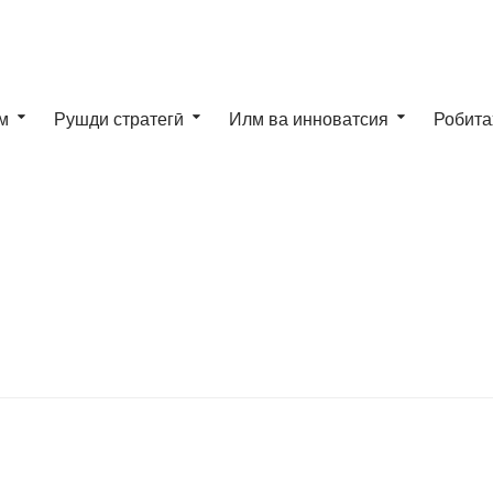
м
Рушди стратегӣ
Илм ва инноватсия
Робита