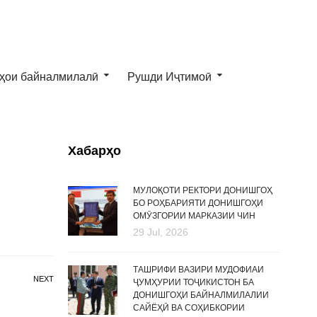
ҳои байналмилалӣ
Рушди Иҷтимоӣ
Хабарҳо
МУЛОҚОТИ РЕКТОРИ ДОНИШГОҲ
БО РОҲБАРИЯТИ ДОНИШГОҲИ
ОМӮЗГОРИИ МАРКАЗИИ ЧИН
29 Jul, 2026
ТАШРИФИ ВАЗИРИ МУДОФИАИ
NEXT
ҶУМҲУРИИ ТОҶИКИСТОН БА
ДОНИШГОҲИ БАЙНАЛМИЛАЛИИ
САЙЁҲӢ ВА СОҲИБКОРИИ