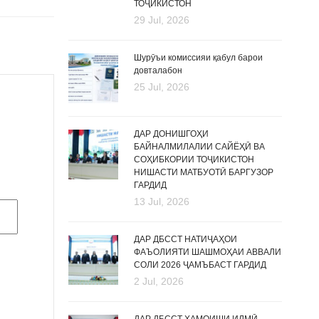
ТОҶИКИСТОН
29 Jul, 2026
Шурӯъи комиссияи қабул барои
довталабон
25 Jul, 2026
ДАР ДОНИШГОҲИ
БАЙНАЛМИЛАЛИИ САЙЁҲӢ ВА
СОҲИБКОРИИ ТОҶИКИСТОН
НИШАСТИ МАТБУОТӢ БАРГУЗОР
ГАРДИД
13 Jul, 2026
ДАР ДБССТ НАТИҶАҲОИ
ФАЪОЛИЯТИ ШАШМОҲАИ АВВАЛИ
СОЛИ 2026 ҶАМЪБАСТ ГАРДИД
2 Jul, 2026