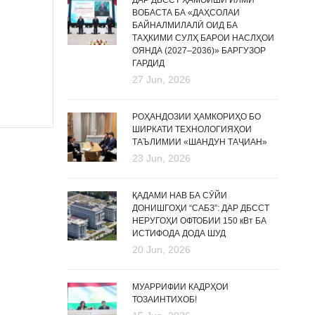
ДАР ДБССТ ҲАМОИШИ ИЛМӢ
ВОБАСТА БА «ДАҲСОЛАИ
БАЙНАЛМИЛАЛӢ ОИД БА
ТАҲКИМИ СУЛҲ БАРОИ НАСЛҲОИ
ОЯНДА (2027–2036)» БАРГУЗОР
ГАРДИД
27 Jun, 2026
РОҲАНДОЗИИ ҲАМКОРИҲО БО
ШИРКАТИ ТЕХНОЛОГИЯҲОИ
ТАЪЛИМИИ «ШАНДУН ТАҶИАН»
23 Jun, 2026
ҚАДАМИ НАВ БА СӮЙИ
ДОНИШГОҲИ “САБЗ”: ДАР ДБССТ
НЕРУГОҲИ ОФТОБИИ 150 кВт БА
ИСТИФОДА ДОДА ШУД
20 Jun, 2026
МУАРРИФИИ КАДРҲОИ
ТОЗАИНТИХОБ!