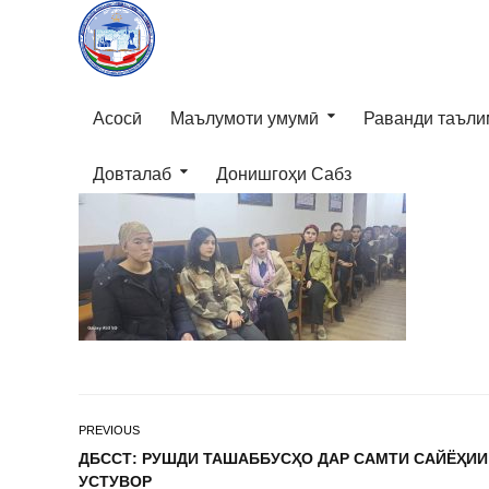
Асосӣ
Маълумоти умумӣ
Раванди таъли
Довталаб
Донишгоҳи Сабз
PREVIOUS
ДБССТ: РУШДИ ТАШАББУСҲО ДАР САМТИ САЙЁҲИИ
УСТУВОР