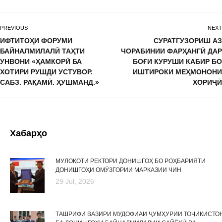
PREVIOUS
NEXT
ИФТИТОҲИ ФОРУМИ
СУРАТГУЗОРИШ АЗ
БАЙНАЛМИЛАЛӢ ТАҲТИ
ЧОРАБИНИИ ФАРҲАНГӢ ДАР
УНВОНИ «ҲАМКОРӢ БА
БОҒИ КУРУШИ КАБИР БО
ХОТИРИ РУШДИ УСТУВОР.
ИШТИРОКИ МЕҲМОНОНИ
САБЗ. РАҚАМӢ. ҲУШМАНД.»
ХОРИҶӢ
Хабарҳо
МУЛОҚОТИ РЕКТОРИ ДОНИШГОҲ БО РОҲБАРИЯТИ
ДОНИШГОҲИ ОМӮЗГОРИИ МАРКАЗИИ ЧИН
29 Jul, 2026
ТАШРИФИ ВАЗИРИ МУДОФИАИ ҶУМҲУРИИ ТОҶИКИСТО