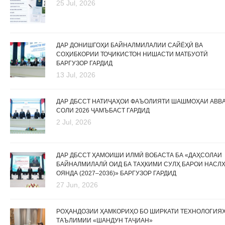
25 Jul, 2026
ДАР ДОНИШГОҲИ БАЙНАЛМИЛАЛИИ САЙЁҲӢ ВА
СОҲИБКОРИИ ТОҶИКИСТОН НИШАСТИ МАТБУОТӢ
БАРГУЗОР ГАРДИД
13 Jul, 2026
ДАР ДБССТ НАТИҶАҲОИ ФАЪОЛИЯТИ ШАШМОҲАИ АВВ
СОЛИ 2026 ҶАМЪБАСТ ГАРДИД
2 Jul, 2026
ДАР ДБССТ ҲАМОИШИ ИЛМӢ ВОБАСТА БА «ДАҲСОЛАИ
БАЙНАЛМИЛАЛӢ ОИД БА ТАҲКИМИ СУЛҲ БАРОИ НАСЛ
ОЯНДА (2027–2036)» БАРГУЗОР ГАРДИД
27 Jun, 2026
РОҲАНДОЗИИ ҲАМКОРИҲО БО ШИРКАТИ ТЕХНОЛОГИЯ
ТАЪЛИМИИ «ШАНДУН ТАҶИАН»