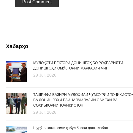
Хабарҳо
МУЛОҚОТИ РЕКТОРИ ДОНИШГОҲ БО РОҲБАРИЯТИ
ДОНИШГОҲИ ОМӮЗГОРИИ МАРКАЗИИ ЧИН
29 Jul, 2026
ТАШРИФИ ВАЗИРИ МУДОФИАИ ҶУМҲУРИИ ТОҶИКИСТО
БА ДОНИШГОҲИ БАЙНАЛМИЛАЛИИ САЙЁҲӢ ВА
СОҲИБКОРИИ ТОҶИКИСТОН
29 Jul, 2026
Шурӯъи комиссияи қабул барои довталабон