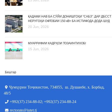
ҚАДАМИ НАВ БА СӮЙИ ДОНИШГОҲИ “САБЗ”: ДАР ДБССТ
НЕРУГОҲИ ОФТОБИИ 150 кВт БА ИСТИФОДА ДОДА ШУД
20 Jun, 2026
МУАРРИФИИ КАДРҲОИ ТОЗАИНТИХОБ!
15 Jun, 2026
Бештар
Ҷумҳурии Тоҷикистон, 734055, ш. Душанбе, х. Борбад,
48/5
+992(37) 234-88-02; +992(37) 234-88-24
rectorate@iutet.tj