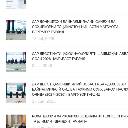
ДАР ДОНИШГОҲИ БАЙНАЛМИЛАЛИИ САЙЁҲӢ ВА
СОҲИБКОРИИ ТОҶИКИСТОН НИШАСТИ МАТБУОТӢ
БАРГУЗОР ГАРДИД
13 Jul, 2026
ДАР ДБССТ НАТИҶАҲОИ ФАЪОЛИЯТИ ШАШМОҲАИ АВВ
СОЛИ 2026 ҶАМЪБАСТ ГАРДИД
2 Jul, 2026
ДАР ДБССТ ҲАМОИШИ ИЛМӢ ВОБАСТА БА «ДАҲСОЛАИ
БАЙНАЛМИЛАЛӢ ОИД БА ТАҲКИМИ СУЛҲ БАРОИ НАСЛ
ОЯНДА (2027–2036)» БАРГУЗОР ГАРДИД
27 Jun, 2026
РОҲАНДОЗИИ ҲАМКОРИҲО БО ШИРКАТИ ТЕХНОЛОГИЯ
ТАЪЛИМИИ «ШАНДУН ТАҶИАН»
23 Jun, 2026