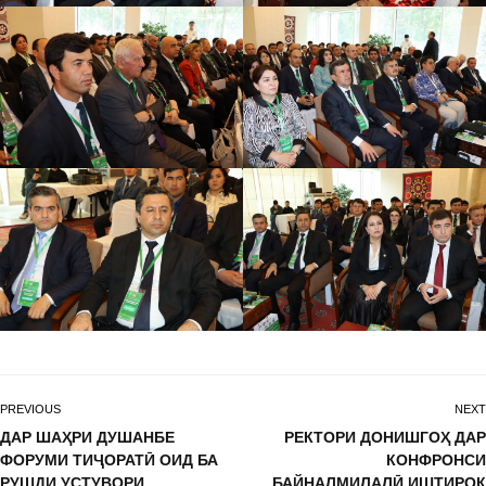
PREVIOUS
NEXT
ДАР ШАҲРИ ДУШАНБЕ
РЕКТОРИ ДОНИШГОҲ ДАР
ФОРУМИ ТИҶОРАТӢ ОИД БА
КОНФРОНСИ
РУШДИ УСТУВОРИ
БАЙНАЛМИЛАЛӢ ИШТИРОК