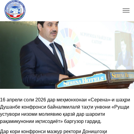
16 апрели соли 2026 дар меҳмонхонаи «Серена»-и шаҳри
Душанбе конфронси байналмилалӣ таҳти унвони «Рушди
устувори низоми молиявию қарзӣ дар шароити
рақамикунонии иқтисодиёт» баргузор гардид.
Дар кори конфронси мазкур ректори Донишгоҳи