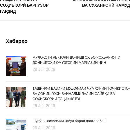
СОҲИБКОРӢ БАРГУЗОР
ВА СУХАНРОНӢ НАМУД
ГАРДИД
Хабарҳо
МУЛОҚОТИ РЕКТОРИ ДОНИШГОҲ БО РОҲБАРИЯТИ
ДОНИШГОҲИ ОМӮЗГОРИИ МАРКАЗИИ ЧИН
29 Jul, 2026
ТАШРИФИ ВАЗИРИ МУДОФИАИ ҶУМҲУРИИ ТОҶИКИСТО
БА ДОНИШГОҲИ БАЙНАЛМИЛАЛИИ САЙЁҲӢ ВА
СОҲИБКОРИИ ТОҶИКИСТОН
29 Jul, 2026
Шурӯъи комиссияи қабул барои довталабон
25 Jul, 2026