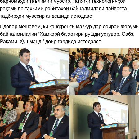
барномаҳои таълимии муосир, татбиқи технологияҳои
рақамӣ ва таҳкими робитаҳои байналмилалӣ пайваста
тадбирҳои муассир андешида истодааст.
Ёдовар мешавем, ки конфронси мазкур дар доираи Форуми
байналмилалии “Ҳамкорӣ ба хотири рушди устувор. Сабз.
Рақамӣ. Ҳушманд.” доир гардида истодааст.