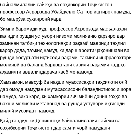
байналмилалии сайёҳӣ ва соҳибкории Тоҷикистон,
профессор Асрорзода Убайдулло Саттор иштирок намуда,
бо маърӯза суханронӣ кард.
Зимни баромади худ, профессор Асрорзода масъалаҳои
калидии рушди устувори низоми молиявию қарзиро дар
заминаи татбиқи технологияҳои рақамӣ мавриди таҳлил
қарор дода, таъкид намуд, ки дар шароити ҷаҳонишавӣ ва
рушди босуръати иқтисоди рақамӣ, такмили инфрасохтори
молиявӣ ва баланд бардоштани савияи рақамии кадрҳо
аҳамияти аввалиндараҷа касб менамояд.
Ҳамзамон, мавсуф ба нақши муассисаҳои таҳсилоти олӣ
дар омода намудани мутахассисони баландихтисос ишора
намуда, зикр кард, ки ҳамкории зич миёни донишгоҳҳо ва
бахши молиявӣ метавонад ба рушди устувори иқтисоди
миллӣ мусоидат намояд.
Қайд гардид, ки Донишгоҳи байналмилалии сайёҳӣ ва
соҳибкории Тоҷикистон дар самти ҷорӣ намудани