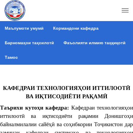
Маълумоти умумӣ
Кормандони кафедра
Барномаҳои таҳсилотӣ
Фаъолияти илмию таҳқиқотӣ
Тамос
КАФЕДРАИ ТЕХНОЛОГИЯ
Ҳ
ОИ
ИТТИЛООТ
Ӣ
ВА
И
Қ
ТИСОДИЁТИ
РА
Қ
АМ
Ӣ
Таърихи куто
ҳ
и
кафедра
:
Кафедраи технологияҳои
иттилоотӣ ва иқтисодиёти рақамии Донишгоҳи
байналмилалии сайёҳӣ ва соҳибкории Тоҷикистон дар
заминаи кафедраи системаҳо ва технологияҳои