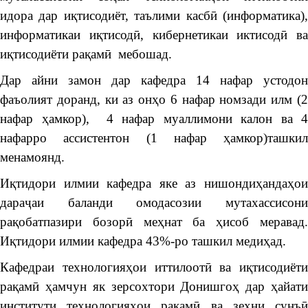
идора дар иқтисодиёт, таълими касбӣ (информатика),
информатикаи иқтисодӣ, кибернетикаи иктисодӣ ва
иқтисодиёти рақамӣ мебошад.
Дар айни замон дар кафедра 14 нафар устодон
фаъолият доранд, ки аз онҳо 6 нафар номзади илм (2
нафар ҳамкор), 4 нафар муаллимони калон ва 4
нафарро ассистентон (1 нафар ҳамкор)ташкил
менамоянд.
Иқтидори илмии кафедра яке аз нишондиҳандаҳои
дараҷаи баланди омодасозии мутахассисони
рақобатпазири бозорӣ меҳнат ба ҳисоб меравад.
Иқтидори илмии кафедра 43%-ро ташкил медиҳад.
Кафедраи технологияҳои иттилоотӣ ва иқтисодиёти
рақамӣ ҳамчун як зерсохтори Донишгоҳ дар ҳайати
институти технологияҳои рақамӣ ва зеҳни сунъӣ