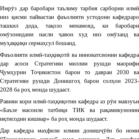
Имрӯз дар баробари таълиму тарбия сарбории илмӣ
низ қисми пайвастаи фаъолияти устодони кафедраро
ташкил дода, тақозо менамояд, ки баробари
омӯзонидани насли ҷавон худ низ омӯзанд ва
муҳаққиқи сермаҳсул бошанд.
Фаъолияти илмӣ-таҳқиқотӣ ва инноватсионии кафедра
дар асоси Стратегияи миллии рушди маорифи
Ҷумҳурии Тоҷикистон барои то давраи 2030 ва
Стратегияи рушди Донишгоҳ барои солҳои 2023-
2028 ба роҳ монда шудааст.
Равияи кори илмӣ-таҳқиқотии кафедра аз рӯи мавзуъи
«Баъзе масоили татбиқи ТИК ва рақамикунонии
иқтисодии кишвар» ба роҳ монда шудааст.
Дар кафедра маҳфили илмии донишҷӯён бо номи