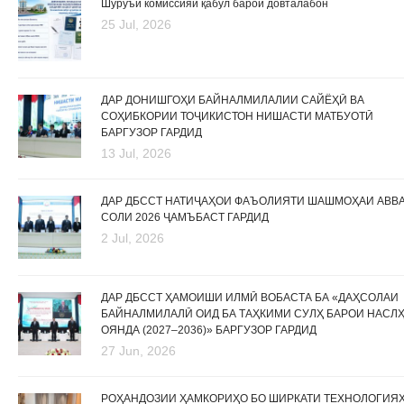
Шурӯъи комиссияи қабул барои довталабон
25 Jul, 2026
ДАР ДОНИШГОҲИ БАЙНАЛМИЛАЛИИ САЙЁҲӢ ВА
СОҲИБКОРИИ ТОҶИКИСТОН НИШАСТИ МАТБУОТӢ
БАРГУЗОР ГАРДИД
13 Jul, 2026
ДАР ДБССТ НАТИҶАҲОИ ФАЪОЛИЯТИ ШАШМОҲАИ АВВ
СОЛИ 2026 ҶАМЪБАСТ ГАРДИД
2 Jul, 2026
ДАР ДБССТ ҲАМОИШИ ИЛМӢ ВОБАСТА БА «ДАҲСОЛАИ
БАЙНАЛМИЛАЛӢ ОИД БА ТАҲКИМИ СУЛҲ БАРОИ НАСЛ
ОЯНДА (2027–2036)» БАРГУЗОР ГАРДИД
27 Jun, 2026
РОҲАНДОЗИИ ҲАМКОРИҲО БО ШИРКАТИ ТЕХНОЛОГИЯ