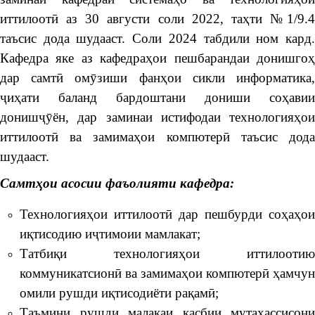
иттилоотӣ аз 30 августи соли 2022, таҳти №1/9.4
таъсис дода шудааст. Соли 2024 табдили ном кард.
Кафедра яке аз кафедраҳои пешбарандаи донишгоҳ
дар самтӣ омӯзиши фанҳои сикли информатика,
ҷиҳати баланд бардоштани дониши соҳавии
донишҷӯён, дар заминаи истифодаи технологияҳои
иттилоотӣ ва замимаҳои компютерӣ таъсис дода
шудааст.
Самт
ҳ
ои
асосии
фаъолият
и кафедра:
Технологияҳои иттилоотӣ дар пешбурди соҳаҳои
иқтисодию иҷтимоии мамлакат;
Татбиқи технологияҳои иттилоотию
коммуникатсионӣ ва замимаҳои компютерӣ ҳамчун
омили рушди иқтисодиёти рақамӣ;
Таъмини рушди малакаи касбии мутахассисони