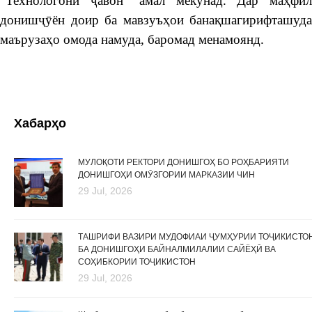
“Технологони ҷавон” амал мекунад. Дар маҳфил
донишҷӯён доир ба мавзуъҳои банақшагирифташуда
маърузаҳо омода намуда, баромад менамоянд.
Хабарҳо
МУЛОҚОТИ РЕКТОРИ ДОНИШГОҲ БО РОҲБАРИЯТИ
ДОНИШГОҲИ ОМӮЗГОРИИ МАРКАЗИИ ЧИН
29 Jul, 2026
ТАШРИФИ ВАЗИРИ МУДОФИАИ ҶУМҲУРИИ ТОҶИКИСТО
БА ДОНИШГОҲИ БАЙНАЛМИЛАЛИИ САЙЁҲӢ ВА
СОҲИБКОРИИ ТОҶИКИСТОН
29 Jul, 2026