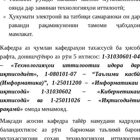
оянда дар заминаи технологияҳои иттилоотӣ;
Ҳукумати электронӣ ва татбиқи самараноки он дар
раванди рақамикунонии тамоми ҷабҳаҳои
мамлакат.
Кафедра аз ҷумлаи кафедраҳои тахассусӣ ба ҳисоб
рафта, донишҷӯёнро аз рӯи 5 ихтисос:
1-31030601-04
– «Технология
ҳ
ои
иттилоотии
идора
дар
и
қ
тисодиёт»
, 1-080101-07 – “Таълими касб
ӣ
(Информатика)”,
1-25011200 – «Информатикаи
и
қ
тисод
ӣ
»
1-31030602 – «Кибернетикаи
иктисод
ӣ
»
ва
1-25011026 – «И
қ
тисодиёти
ра
қ
ам
ӣ
»
омода менамояд.
Мақсади асосии кафедра тайёр намудани кадрҳои
баландихтисос аз рӯи барномаи таълимӣ барои
мутахассисони соҳаи технологияҳои иттилоотии