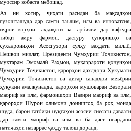
муоссир вобаста мебошад.
Аз ин хотир, ҷиҳати расидан ба мақсадҳои
гузошташуда дар самти таълим, илм ва инноватсия,
иҷрои корҳои таҳқиқотӣ ва тарбиявӣ дар кафедра
тибқи амру фармон, дастуру супоришҳо ва
суханрониҳои Асосгузори сулҳу ваҳдати миллӣ,
Пешвои миллат, Президенти Ҷумҳурии Тоҷикистон,
муҳтарам Эмомалӣ Раҳмон, муқаррароти қонунҳои
Ҷумҳурии Тоҷикистон, қарорҳои дахлдори Ҳукумати
Ҷумҳурии Тоҷикистон ва дигар санадҳои меъёрии
ҳуқуқии амалкунанда, қарорҳои мушовараи Вазорати
маориф ва илм, фармоишҳои Вазири маориф ва илм,
қарорҳои Шӯрои олимони донишгоҳ ба роҳ монда
шуда, барои татбиқи нуқтаҳои асосии сиёсати давлатӣ
дар самти маориф ва илм ва ба даст овардани
натиҷаҳои назаррас ҷаҳду талош доранд.