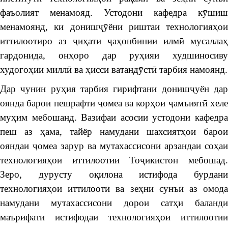
фаъолият менамояд. Устодони кафедра кӯшиш
менамоянд, ки донишҷӯёни риштаи технологияҳои
иттилоотиро аз ҷиҳати ҷаҳонбинии илмӣ мусаллаҳ
гардонида, онҳоро дар руҳияи худшиносиву
худогоҳии миллӣ ва ҳисси ватандӯстӣ тарбия намоянд.
Дар чунин руҳия тарбия гирифтани донишҷуён дар
оянда барои пешрафти ҷомеа ва корҳои ҷамъиятӣ хеле
муҳим мебошанд. Вазифаи асосии устодони кафедра
пеш аз ҳама, тайёр намудани шахсиятҳои барои
ояндаи ҷомеа зарур ва мутахассисони арзандаи соҳаи
технологияҳои иттилоотии Тоҷикистон мебошад.
Зеро, дурусту оқилона истифода бурдани
технологияҳои иттилоотӣ ва зеҳни сунъӣ аз омода
намудани мутахассисони дорои сатҳи баланди
маърифати истифодаи технологияҳои иттилоотии