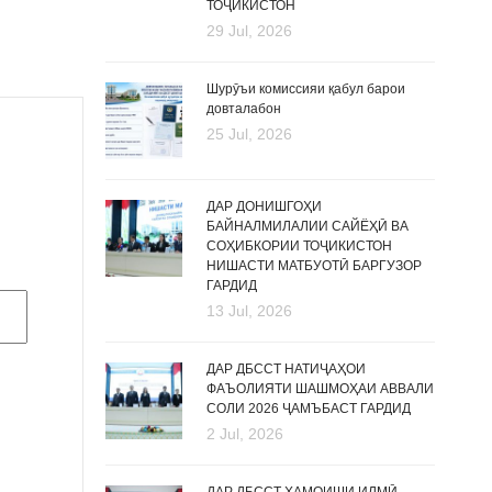
ТОҶИКИСТОН
29 Jul, 2026
Шурӯъи комиссияи қабул барои
довталабон
25 Jul, 2026
ДАР ДОНИШГОҲИ
БАЙНАЛМИЛАЛИИ САЙЁҲӢ ВА
СОҲИБКОРИИ ТОҶИКИСТОН
НИШАСТИ МАТБУОТӢ БАРГУЗОР
ГАРДИД
13 Jul, 2026
ДАР ДБССТ НАТИҶАҲОИ
ФАЪОЛИЯТИ ШАШМОҲАИ АВВАЛИ
СОЛИ 2026 ҶАМЪБАСТ ГАРДИД
2 Jul, 2026