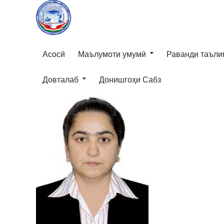
Асосӣ
Маълумоти умумӣ
Раванди таъли
Довталаб
Донишгоҳи Сабз