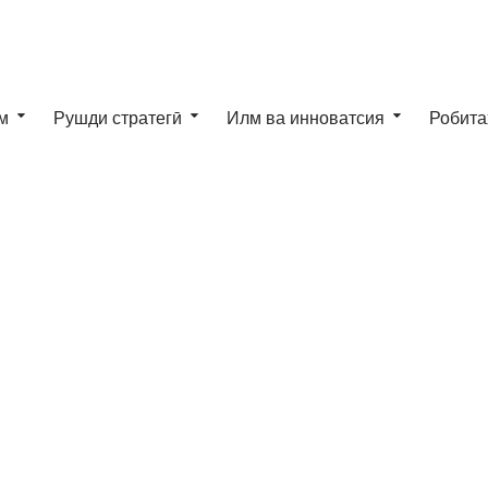
м
Рушди стратегӣ
Илм ва инноватсия
Робита