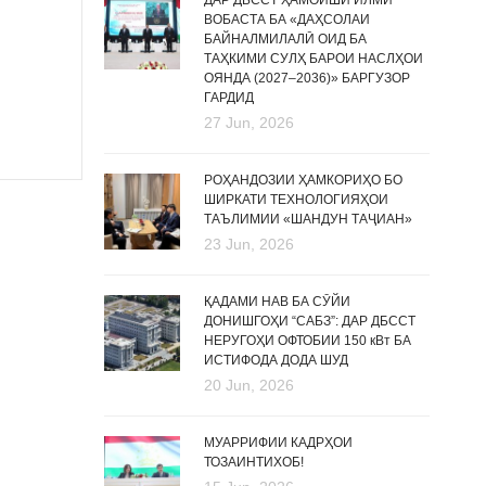
ДАР ДБССТ ҲАМОИШИ ИЛМӢ
ВОБАСТА БА «ДАҲСОЛАИ
БАЙНАЛМИЛАЛӢ ОИД БА
ТАҲКИМИ СУЛҲ БАРОИ НАСЛҲОИ
ОЯНДА (2027–2036)» БАРГУЗОР
ГАРДИД
27 Jun, 2026
РОҲАНДОЗИИ ҲАМКОРИҲО БО
ШИРКАТИ ТЕХНОЛОГИЯҲОИ
ТАЪЛИМИИ «ШАНДУН ТАҶИАН»
23 Jun, 2026
ҚАДАМИ НАВ БА СӮЙИ
ДОНИШГОҲИ “САБЗ”: ДАР ДБССТ
НЕРУГОҲИ ОФТОБИИ 150 кВт БА
ИСТИФОДА ДОДА ШУД
20 Jun, 2026
МУАРРИФИИ КАДРҲОИ
ТОЗАИНТИХОБ!