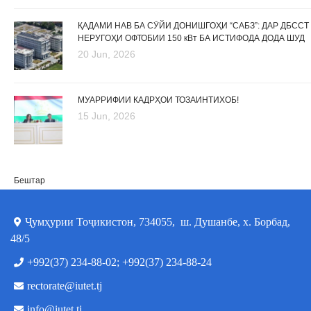
ҚАДАМИ НАВ БА СӮЙИ ДОНИШГОҲИ “САБЗ”: ДАР ДБССТ
НЕРУГОҲИ ОФТОБИИ 150 кВт БА ИСТИФОДА ДОДА ШУД
20 Jun, 2026
МУАРРИФИИ КАДРҲОИ ТОЗАИНТИХОБ!
15 Jun, 2026
Бештар
Ҷумҳурии Тоҷикистон, 734055, ш. Душанбе, х. Борбад,
48/5
+992(37) 234-88-02; +992(37) 234-88-24
rectorate@iutet.tj
info@iutet.tj