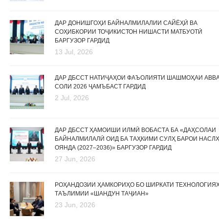
ДАР ДОНИШГОҲИ БАЙНАЛМИЛАЛИИ САЙЁҲӢ ВА
СОҲИБКОРИИ ТОҶИКИСТОН НИШАСТИ МАТБУОТӢ
БАРГУЗОР ГАРДИД
13 Jul, 2026
ДАР ДБССТ НАТИҶАҲОИ ФАЪОЛИЯТИ ШАШМОҲАИ АВВ
СОЛИ 2026 ҶАМЪБАСТ ГАРДИД
2 Jul, 2026
ДАР ДБССТ ҲАМОИШИ ИЛМӢ ВОБАСТА БА «ДАҲСОЛАИ
БАЙНАЛМИЛАЛӢ ОИД БА ТАҲКИМИ СУЛҲ БАРОИ НАСЛ
ОЯНДА (2027–2036)» БАРГУЗОР ГАРДИД
27 Jun, 2026
РОҲАНДОЗИИ ҲАМКОРИҲО БО ШИРКАТИ ТЕХНОЛОГИЯ
ТАЪЛИМИИ «ШАНДУН ТАҶИАН»
23 Jun, 2026