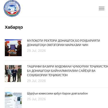
Хабарҳо
МУЛОҚОТИ РЕКТОРИ ДОНИШГОҲ БО РОҲБАРИЯТИ
ДОНИШГОҲИ ОМӮЗГОРИИ МАРКАЗИИ ЧИН
29 Jul, 2026
ТАШРИФИ ВАЗИРИ МУДОФИАИ ҶУМҲУРИИ ТОҶИКИСТО
БА ДОНИШГОҲИ БАЙНАЛМИЛАЛИИ САЙЁҲӢ ВА
СОҲИБКОРИИ ТОҶИКИСТОН
29 Jul, 2026
Шурӯъи комиссияи қабул барои довталабон
25 Jul, 2026