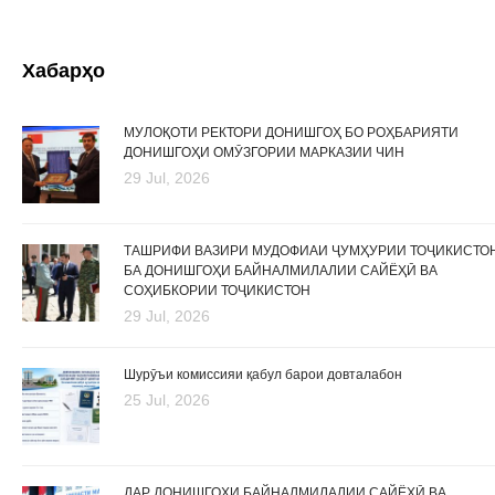
Хабарҳо
МУЛОҚОТИ РЕКТОРИ ДОНИШГОҲ БО РОҲБАРИЯТИ
ДОНИШГОҲИ ОМӮЗГОРИИ МАРКАЗИИ ЧИН
29 Jul, 2026
ТАШРИФИ ВАЗИРИ МУДОФИАИ ҶУМҲУРИИ ТОҶИКИСТО
БА ДОНИШГОҲИ БАЙНАЛМИЛАЛИИ САЙЁҲӢ ВА
СОҲИБКОРИИ ТОҶИКИСТОН
29 Jul, 2026
Шурӯъи комиссияи қабул барои довталабон
25 Jul, 2026
ДАР ДОНИШГОҲИ БАЙНАЛМИЛАЛИИ САЙЁҲӢ ВА