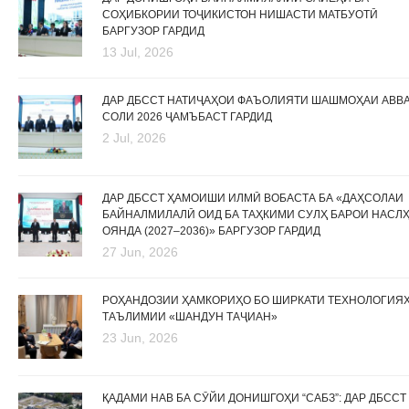
СОҲИБКОРИИ ТОҶИКИСТОН НИШАСТИ МАТБУОТӢ
БАРГУЗОР ГАРДИД
13 Jul, 2026
ДАР ДБССТ НАТИҶАҲОИ ФАЪОЛИЯТИ ШАШМОҲАИ АВВ
СОЛИ 2026 ҶАМЪБАСТ ГАРДИД
2 Jul, 2026
ДАР ДБССТ ҲАМОИШИ ИЛМӢ ВОБАСТА БА «ДАҲСОЛАИ
БАЙНАЛМИЛАЛӢ ОИД БА ТАҲКИМИ СУЛҲ БАРОИ НАСЛ
ОЯНДА (2027–2036)» БАРГУЗОР ГАРДИД
27 Jun, 2026
РОҲАНДОЗИИ ҲАМКОРИҲО БО ШИРКАТИ ТЕХНОЛОГИЯ
ТАЪЛИМИИ «ШАНДУН ТАҶИАН»
23 Jun, 2026
ҚАДАМИ НАВ БА СӮЙИ ДОНИШГОҲИ “САБЗ”: ДАР ДБССТ