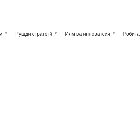
м
Рушди стратегӣ
Илм ва инноватсия
Робита