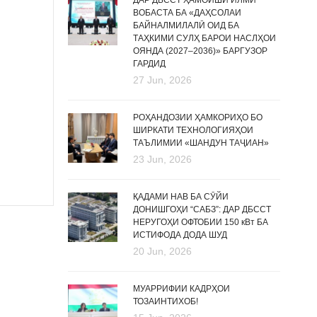
ДАР ДБССТ ҲАМОИШИ ИЛМӢ
ВОБАСТА БА «ДАҲСОЛАИ
БАЙНАЛМИЛАЛӢ ОИД БА
ТАҲКИМИ СУЛҲ БАРОИ НАСЛҲОИ
ОЯНДА (2027–2036)» БАРГУЗОР
ГАРДИД
27 Jun, 2026
РОҲАНДОЗИИ ҲАМКОРИҲО БО
ШИРКАТИ ТЕХНОЛОГИЯҲОИ
ТАЪЛИМИИ «ШАНДУН ТАҶИАН»
23 Jun, 2026
ҚАДАМИ НАВ БА СӮЙИ
ДОНИШГОҲИ “САБЗ”: ДАР ДБССТ
НЕРУГОҲИ ОФТОБИИ 150 кВт БА
ИСТИФОДА ДОДА ШУД
20 Jun, 2026
МУАРРИФИИ КАДРҲОИ
ТОЗАИНТИХОБ!