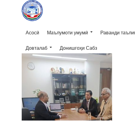
Асосӣ
Маълумоти умумӣ
Раванди таъли
Довталаб
Донишгоҳи Сабз