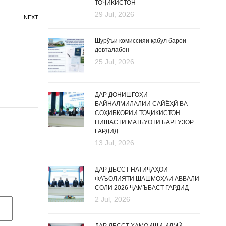
ТОҶИКИСТОН
29 Jul, 2026
NEXT
Шурӯъи комиссияи қабул барои
довталабон
25 Jul, 2026
ДАР ДОНИШГОҲИ
БАЙНАЛМИЛАЛИИ САЙЁҲӢ ВА
СОҲИБКОРИИ ТОҶИКИСТОН
НИШАСТИ МАТБУОТӢ БАРГУЗОР
ГАРДИД
13 Jul, 2026
ДАР ДБССТ НАТИҶАҲОИ
ФАЪОЛИЯТИ ШАШМОҲАИ АВВАЛИ
СОЛИ 2026 ҶАМЪБАСТ ГАРДИД
2 Jul, 2026