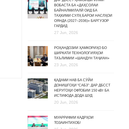
ДАР ДБССТ ҲАМОИШИ ИЛМӢ
ВОБАСТА БА «ДАҲСОЛАИ
БАЙНАЛМИЛАЛӢ ОИД БА
ТАҲКИМИ СУЛҲ БАРОИ НАСЛҲОИ
ОЯНДА (2027–2036)» БАРГУЗОР
ГАРДИД
27 Jun, 2026
РОҲАНДОЗИИ ҲАМКОРИҲО БО
ШИРКАТИ ТЕХНОЛОГИЯҲОИ
ТАЪЛИМИИ «ШАНДУН ТАҶИАН»
23 Jun, 2026
ҚАДАМИ НАВ БА СӮЙИ
ДОНИШГОҲИ “САБЗ”: ДАР ДБССТ
НЕРУГОҲИ ОФТОБИИ 150 кВт БА
ИСТИФОДА ДОДА ШУД
20 Jun, 2026
МУАРРИФИИ КАДРҲОИ
ТОЗАИНТИХОБ!