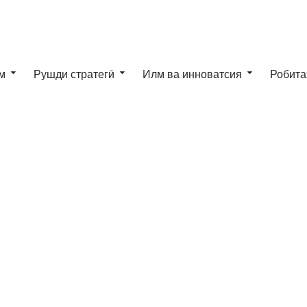
м
Рушди стратегӣ
Илм ва инноватсия
Робита