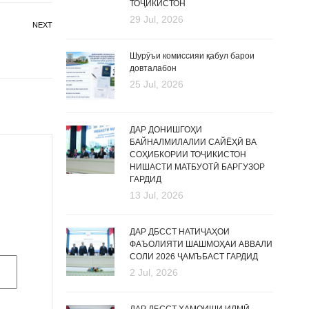
ТОҶИКИСТОН
29 Jul, 2026
NEXT
Шурӯъи комиссияи қабул барои
довталабон
25 Jul, 2026
ДАР ДОНИШГОҲИ
БАЙНАЛМИЛАЛИИ САЙЁҲӢ ВА
СОҲИБКОРИИ ТОҶИКИСТОН
НИШАСТИ МАТБУОТӢ БАРГУЗОР
ГАРДИД
13 Jul, 2026
ДАР ДБССТ НАТИҶАҲОИ
ФАЪОЛИЯТИ ШАШМОҲАИ АВВАЛИ
СОЛИ 2026 ҶАМЪБАСТ ГАРДИД
2 Jul, 2026