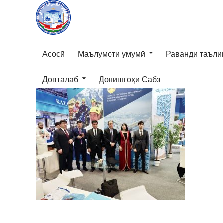
Асосӣ
Маълумоти умумӣ
Раванди таъли
Довталаб
Донишгоҳи Сабз